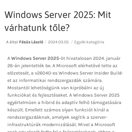
Windows Server 2025: Mit
várhatunk tőle?
A által
Fésüs László
2024.03.05.
Egyéb kategória
A
Windows Server 2025
-öt hivatalosan 2024. január
26-án jelentették be. A Microsoft elérhetővé tette az
előzetesét, a v26040-es Windows Server Insider Build-
et az informatikai rendszergazdák számára.
Mostantól lehetőségünk van kipróbálni az új
funkciókat és fejlesztéseket. A Windows Server 2025
egyértelműen a hibrid és adaptív felhő támogatására
készült. Emellett számos olyan funkciót kínál a
rendszergazdáknak, amelyek segítik a szerver-
infrastruktúrák modernizálását. Mivel a Microsoft
csak egy részét fedte fel a fejlesztéseknek, ebben a