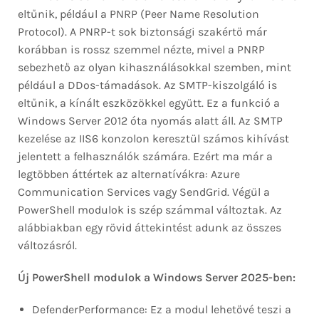
eltűnik, például a PNRP (Peer Name Resolution
Protocol). A PNRP-t sok biztonsági szakértő már
korábban is rossz szemmel nézte, mivel a PNRP
sebezhető az olyan kihasználásokkal szemben, mint
például a DDos-támadások. Az SMTP-kiszolgáló is
eltűnik, a kínált eszközökkel együtt. Ez a funkció a
Windows Server 2012 óta nyomás alatt áll. Az SMTP
kezelése az IIS6 konzolon keresztül számos kihívást
jelentett a felhasználók számára. Ezért ma már a
legtöbben áttértek az alternatívákra: Azure
Communication Services vagy SendGrid. Végül a
PowerShell modulok is szép számmal változtak. Az
alábbiakban egy rövid áttekintést adunk az összes
változásról.
Új PowerShell modulok a Windows Server 2025-ben:
DefenderPerformance: Ez a modul lehetővé teszi a