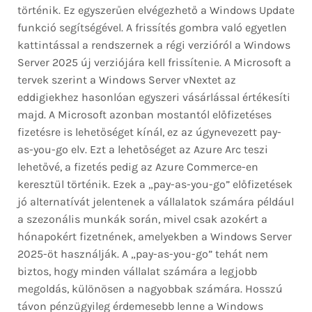
történik. Ez egyszerűen elvégezhető a Windows Update
funkció segítségével. A frissítés gombra való egyetlen
kattintással a rendszernek a régi verzióról a Windows
Server 2025 új verziójára kell frissítenie. A Microsoft a
tervek szerint a Windows Server vNextet az
eddigiekhez hasonlóan egyszeri vásárlással értékesíti
majd. A Microsoft azonban mostantól előfizetéses
fizetésre is lehetőséget kínál, ez az úgynevezett pay-
as-you-go elv. Ezt a lehetőséget az Azure Arc teszi
lehetővé, a fizetés pedig az Azure Commerce-en
keresztül történik. Ezek a „pay-as-you-go” előfizetések
jó alternatívát jelentenek a vállalatok számára például
a szezonális munkák során, mivel csak azokért a
hónapokért fizetnének, amelyekben a Windows Server
2025-öt használják. A „pay-as-you-go” tehát nem
biztos, hogy minden vállalat számára a legjobb
megoldás, különösen a nagyobbak számára. Hosszú
távon pénzügyileg érdemesebb lenne a Windows