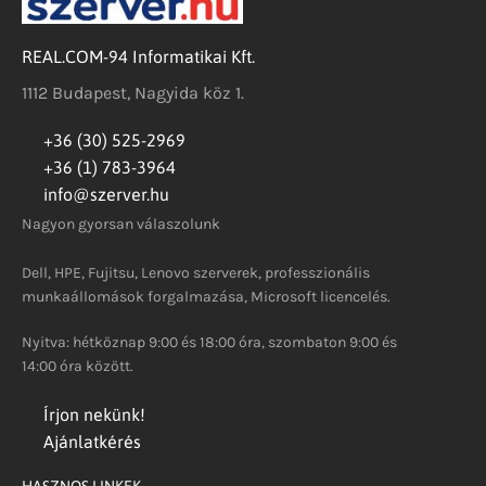
REAL.COM-94 Informatikai Kft.
1112 Budapest, Nagyida köz 1.
+36 (30) 525-2969
+36 (1) 783-3964
info@szerver.hu
Nagyon gyorsan válaszolunk
Dell, HPE, Fujitsu, Lenovo szerverek, professzionális
munkaállomások forgalmazása, Microsoft licencelés.
Nyitva: hétköznap 9:00 és 18:00 óra, szombaton 9:00 és
14:00 óra között.
Írjon nekünk!
Ajánlatkérés