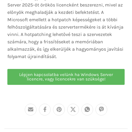
Server 2025-öt örökös licencként beszerezni, mivel az
előnyök meghaladják a kezdeti befektetést. A
Microsoft emellett a hotpatch képességeket a többi
felhőszolgáltatására és szervertermékére is át kívánja
vinni. A hotpatching lehetővé teszi a szervezetek
számára, hogy a frissítéseket a memóriában
alkalmazzák, és így elkerüljék a hagyományos javítási
folyamat újraindítását.
Lépjen kapcsolatba velünk ha Windows Server
licencre, vagy licencekre van szüksége!