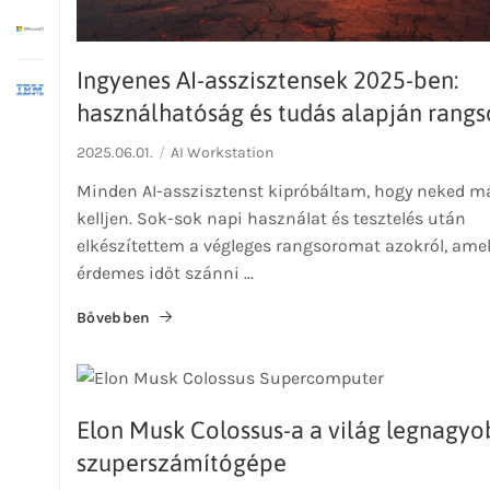
Ingyenes AI-asszisztensek 2025-ben:
használhatóság és tudás alapján rangs
2025.06.01.
AI Workstation
Minden AI-asszisztenst kipróbáltam, hogy neked m
kelljen. Sok-sok napi használat és tesztelés után
elkészítettem a végleges rangsoromat azokról, ame
érdemes időt szánni ...
Bővebben
Elon Musk Colossus-a a világ legnagyo
szuperszámítógépe