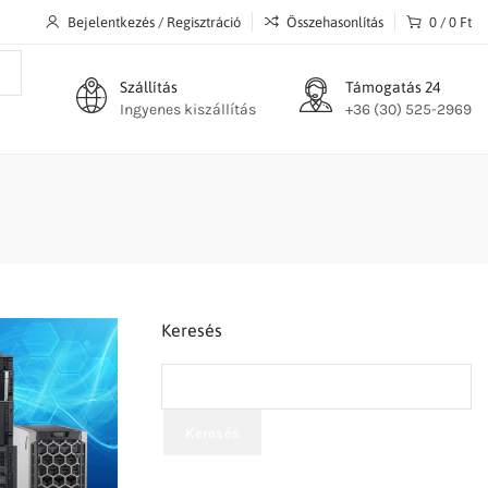
Bejelentkezés / Regisztráció
Összehasonlítás
0
/
0
Ft
Szállítás
Támogatás 24
Ingyenes kiszállítás
+36 (30) 525-2969
Keresés
Keresés