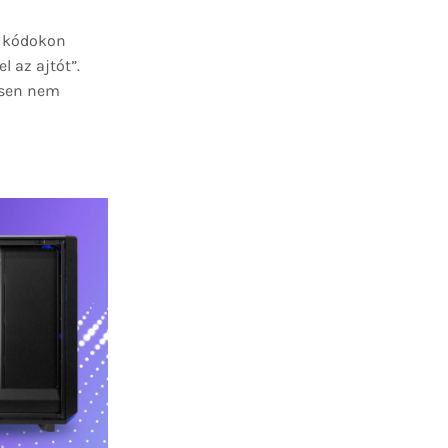
an kódokon
 az ajtót”.
esen nem