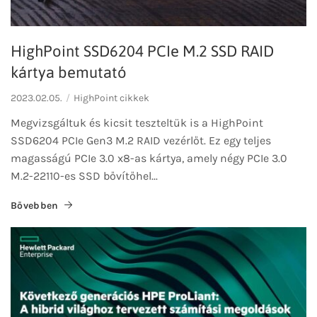
HighPoint SSD6204 PCIe M.2 SSD RAID
kártya bemutató
2023.02.05.
HighPoint cikkek
Megvizsgáltuk és kicsit teszteltük is a HighPoint
SSD6204 PCIe Gen3 M.2 RAID vezérlőt. Ez egy teljes
magasságú PCIe 3.0 x8-as kártya, amely négy PCIe 3.0
M.2-22110-es SSD bővítőhel...
Bővebben