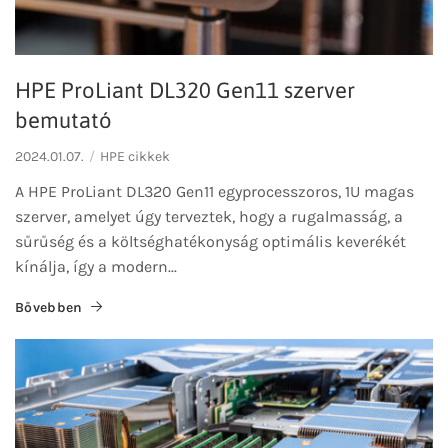
HPE ProLiant DL320 Gen11 szerver
bemutató
2024.01.07.
HPE cikkek
A HPE ProLiant DL320 Gen11 egyprocesszoros, 1U magas
szerver, amelyet úgy terveztek, hogy a rugalmasság, a
sűrűség és a költséghatékonyság optimális keverékét
kínálja, így a modern...
Bővebben