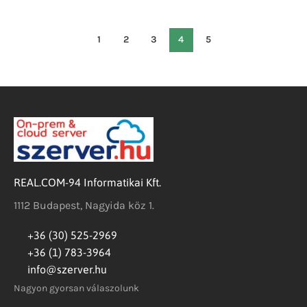
1
2
3
4
5
REAL.COM-94 Informatikai Kft.
1112 Budapest, Nagyida köz 1.
+36 (30) 525-2969
+36 (1) 783-3964
info@szerver.hu
Nagyon gyorsan válaszolunk