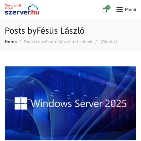
0
Menü
Posts byFésüs László
Home
Fésüs László által közzétett cikkek
(
Oldal 4
)