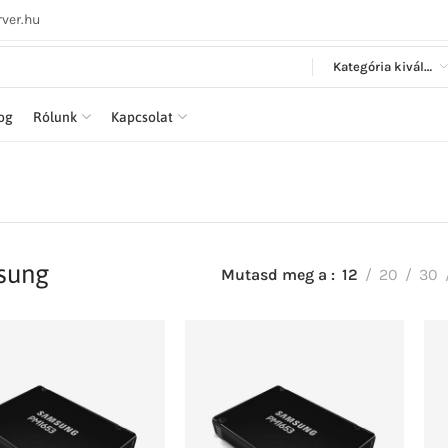
ver.hu
Kategória kiválasztása
log
Rólunk
Kapcsolat
sung
Mutasd meg a
12
20
30