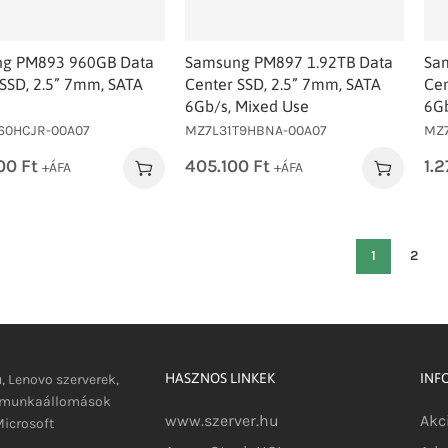
g PM893 960GB Data
Samsung PM897 1.92TB Data
Sa
SSD, 2.5” 7mm, SATA
Center SSD, 2.5” 7mm, SATA
Cen
6Gb/s, Mixed Use
6Gb
60HCJR-00A07
MZ7L31T9HBNA-00A07
MZ
00
Ft
405.100
Ft
1.
+ÁFA
+ÁFA
1
2
HASZNOS LINKEK
INF
u, Lenovo szerverek,
s munkaállomások
www.szerver.hu
Akc
icrosoft