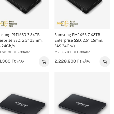
msung PM1653 3.84TB
Samsung PM1653 7.68TB
erprise SSD, 2.5” 15mm,
Enterprise SSD, 2.5” 15mm,
S 24Gb/s
SAS 24Gb/s
LG3T8HCLS-00A07
MZILG7T6HBLA-00A07
1.300
Ft
2.228.800
Ft
+ÁFA
+ÁFA