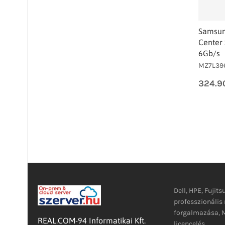
Samsun
Center 
6Gb/s
MZ7L39
324.9
Dell, HPE, Fujits
professzionáli
forgalmazása, M
REAL.COM-94 Informatikai Kft.
licencelés.