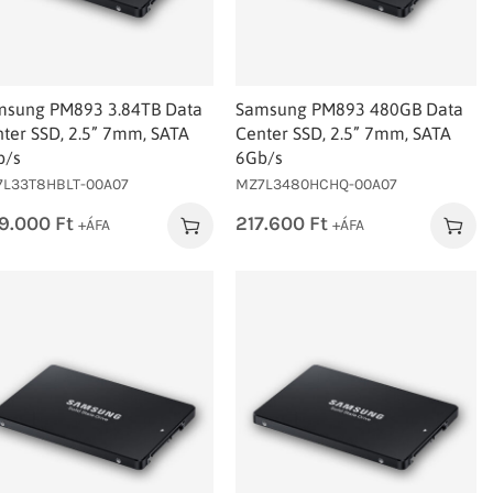
msung PM893 3.84TB Data
Samsung PM893 480GB Data
ter SSD, 2.5” 7mm, SATA
Center SSD, 2.5” 7mm, SATA
b/s
6Gb/s
L33T8HBLT-00A07
MZ7L3480HCHQ-00A07
9.000
Ft
217.600
Ft
+ÁFA
+ÁFA