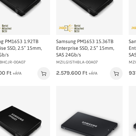
g PM1653 1.92TB
Samsung PM1653 15.36TB
Sa
ise SSD, 2.5” 15mm,
Enterprise SSD, 2.5” 15mm,
Ent
Gb/s
SAS 24Gb/s
SA
T9HCJR-00A07
MZILG15THBLA-00A07
MZI
00
Ft
2.579.600
Ft
93
+ÁFA
+ÁFA