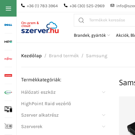
+36 (1) 783 3964
+36 (30) 525-2969
info@szer
Brandek, gyártók
Akciók, B
Kezdőlap
Brand termék
Samsung
Termékkategóriák:
Sam
Hálózati eszköz
HighPoint Raid vezérlő
Szerver alkatrész
Szerverek