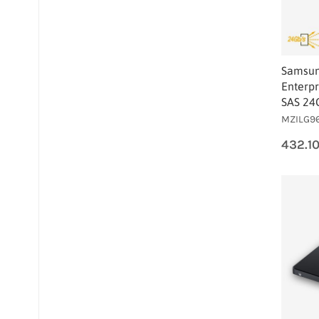
Samsu
Enterpr
SAS 24
MZILG9
432.1