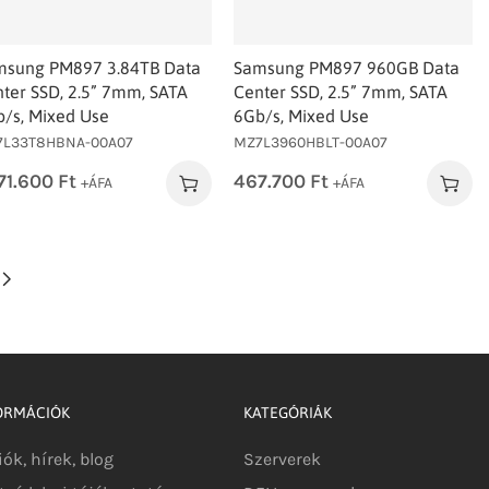
msung PM897 3.84TB Data
Samsung PM897 960GB Data
ter SSD, 2.5” 7mm, SATA
Center SSD, 2.5” 7mm, SATA
/s, Mixed Use
6Gb/s, Mixed Use
7L33T8HBNA-00A07
MZ7L3960HBLT-00A07
271.600
Ft
467.700
Ft
+ÁFA
+ÁFA
ORMÁCIÓK
KATEGÓRIÁK
iók, hírek, blog
Szerverek