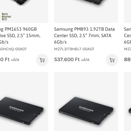
ng PM1653 960GB
Samsung PM893 1.92TB Data
Sa
ise SSD, 2.5” 15mm,
Center SSD, 2.5” 7mm, SATA
Cen
Gb/s
6Gb/s
6G
60HCHQ-00A07
MZ7L31T9HBLT-00A07
MZ7
00
Ft
537.600
Ft
88
+ÁFA
+ÁFA