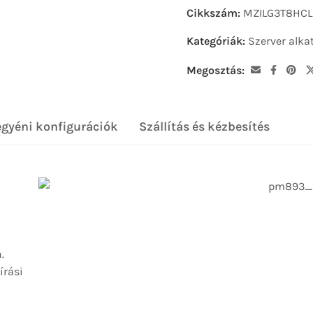
Cikkszám:
MZILG3T8HCL
Kategóriák:
Szerver alka
Megosztás:
egyéni konfigurációk
Szállítás és kézbesítés
.
írási