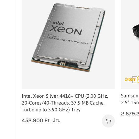
Samsung
Intel Xeon Silver 4416+ CPU (2.00 GHz,
2.5” 15
20-Cores/40-Threads, 37.5 MB Cache,
Turbo up to 3.90 GHz) Trey
2.579.
452.900
Ft
+ÁFA