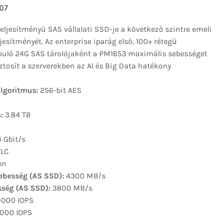
07
ljesítményű SAS vállalati SSD-je a következő szintre emeli
ljesítményét. Az enterprise iparág első, 100+ rétegű
uló 24G SAS tárolójaként a PM1653 maximális sebességet
ztosít a szerverekben az AI és Big Data hatékony
lgoritmus:
256-bit AES
:
3.84 TB
 Gbit/s
LC
en
sebesség (AS SSD):
4300 MB/s
sség (AS SSD):
3800 MB/s
000 IOPS
000 IOPS