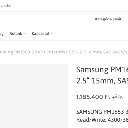
ver.hu
Kategória kiválasztása
log
Rólunk
Kapcsolat
sung PM1653 3.84TB Enterprise SSD, 2.5” 15mm, SAS 24Gb/s
Samsung PM165
2.5” 15mm, SA
1.185.400
Ft
+ÁFA
SAMSUNG PM1653 3.84
Read/Write: 4300/3