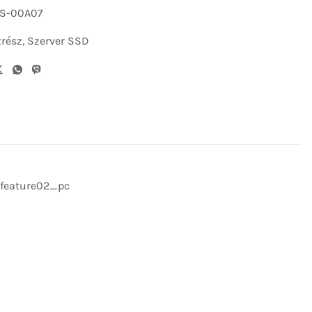
S-00A07
trész
,
Szerver SSD