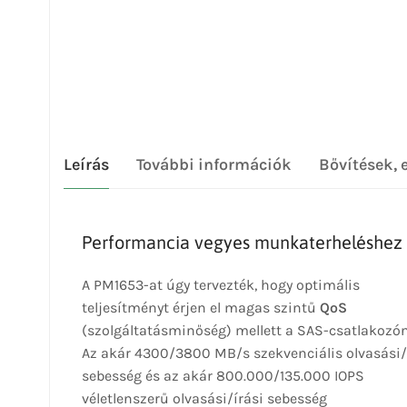
Leírás
További információk
Bővítések, 
Performancia vegyes munkaterheléshez
A PM1653-at úgy tervezték, hogy optimális
teljesítményt érjen el magas szintű
QoS
(szolgáltatásminőség) mellett a SAS-csatlakozón
Az akár 4300/3800 MB/s szekvenciális olvasási/
sebesség és az akár 800.000/135.000 IOPS
véletlenszerű olvasási/írási sebesség