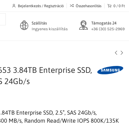
Bejelentkezés / Regisztráció
Összehasonlítás
0
/
0
Ft
Szállítás
Támogatás 24
Ingyenes kiszállítás
+36 (30) 525-2969
3 3.84TB Enterprise SSD,
S 24Gb/s
TB Enterprise SSD, 2.5″, SAS 24Gb/​s,
800 MB/s, Random Read/Write IOPS 800K/135K