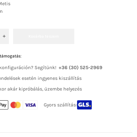
etis
n
Kosárba teszem
 támogatás:
 konfiguráción? Segítünk!
+36 (30) 525-2969
 rendelések esetén ingyenes kiszállítás
kor akár kipróbálás, üzembe helyezés
Gyors szállítás: