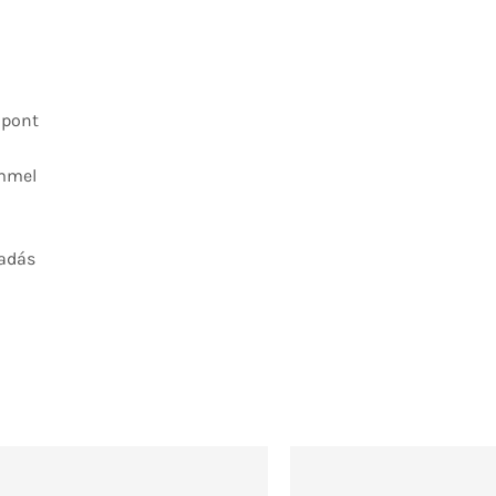
zpont
emmel
adás