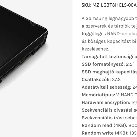
SKU: MZILG3T8HCLS-00A
A Samsung legnagyobb te
a szerverek és tárolók te
függőleges NAND-on alap
és bőséges kapacitást bi
kezeléséhez.
Támogatott biztonsági a
SSD formatényező:
2.5″
SSD meghajtó kapacitás
Csatlakozók:
SAS
Adatátviteli sebesség:
24
Memóriatípus:
V-NAND T
Hardware encryption:
Ig
Szekvenciális olvasási 
Szekvenciális írási sebe
Random read (4KB):
800
Random write (4KB):
135