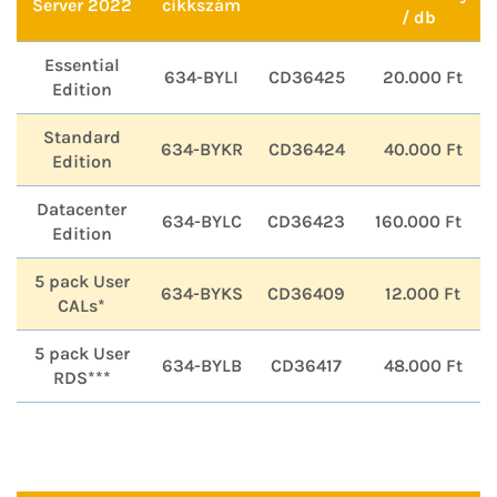
Server 2022
cikkszám
/ db
Essential
634-BYLI
CD36425
20.000 Ft
Edition
Standard
634-BYKR
CD36424
40.000 Ft
Edition
Datacenter
634-BYLC
CD36423
160.000 Ft
Edition
5 pack User
634-BYKS
CD36409
12.000 Ft
CALs*
5 pack User
634-BYLB
CD36417
48.000 Ft
RDS***