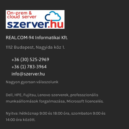
REAL.COM-94 Informatikai Kft.
1112 Budapest, Nagyida köz 1.
+36 (30) 525-2969
+36 (1) 783-3964
info@szerver.hu
Nagyon gyorsan válaszolunk
Dell, HPE, Fujitsu, Lenovo szerverek, professzionális
munkaállomások forgalmazása, Microsoft licencelés.
Nyitva: hétköznap 9:00 és 18:00 óra, szombaton 9:00 és
14:00 óra között.