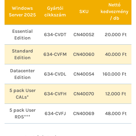
Nettó
Windows
Gyártói
SKU
kedvezmény
Server 2025
cikkszám
/ db
Essential
634-CVDT
CN40052
20.000 Ft
Edition
Standard
634-CVFM
CN40060
40.000 Ft
Edition
Datacenter
634-CVDL
CN40054
160.000 Ft
Edition
5 pack User
634-CVFH
CN40070
12.000 Ft
CALs*
5 pack User
634-CVFJ
CN40069
48.000 Ft
RDS***