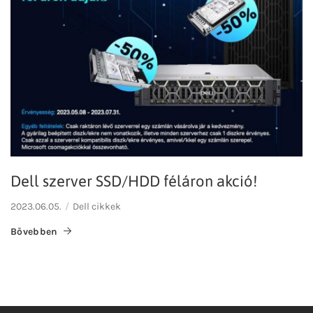
Dell szerver SSD/HDD féláron akció!
2023.06.05.
Dell cikkek
Bővebben