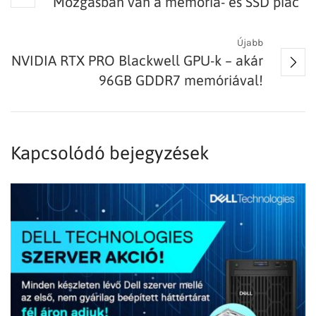
Mozgásban van a memória- és SSD piac
Újabb
NVIDIA RTX PRO Blackwell GPU-k – akár
96GB GDDR7 memóriával!
Kapcsolódó bejegyzések