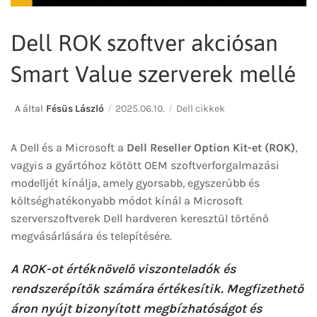
Dell ROK szoftver akciósan
Smart Value szerverek mellé
A által
Fésüs László
2025.06.10.
Dell cikkek
A Dell és a Microsoft a
Dell Reseller Option Kit-et (ROK)
,
vagyis a gyártóhoz kötött OEM szoftverforgalmazási
modelljét kínálja, amely gyorsabb, egyszerűbb és
költséghatékonyabb módot kínál a Microsoft
szerverszoftverek Dell hardveren keresztül történő
megvásárlására és telepítésére.
A ROK-ot értéknövelő viszonteladók és
rendszerépítők számára értékesítik. Megfizethető
áron nyújt bizonyított megbízhatóságot és