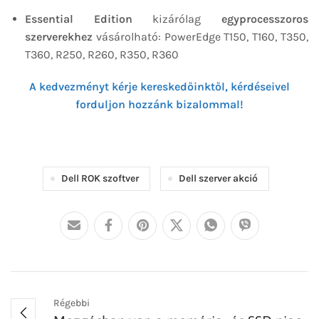
Essential Edition
kizárólag
egyprocesszoros
szerverekhez
vásárolható: PowerEdge T150, T160, T350,
T360, R250, R260, R350, R360
A kedvezményt kérje kereskedőinktől, kérdéseivel
forduljon hozzánk bizalommal!
Dell ROK szoftver
Dell szerver akció
Régebbi