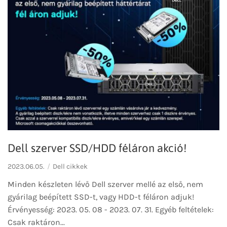
Dell szerver SSD/HDD féláron akció!
2023.06.05.
Dell cikkek
Minden készleten lévő Dell szerver mellé az első, nem
gyárilag beépített SSD-t, vagy HDD-t féláron adjuk!
Érvényesség: 2023. 05. 08 - 2023. 07. 31. Egyéb feltételek:
Csak raktáron...