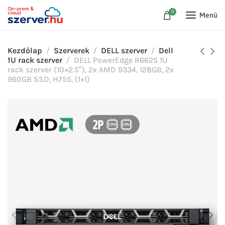
0
Menü
Kezdőlap
Szerverek
DELL szerver
Dell
1U rack szerver
DELL PowerEdge R6625 1U
rack szerver (10×2.5″), 2x AMD 9334, 128GB, 2x
960GB SSD, H755, (1+1)