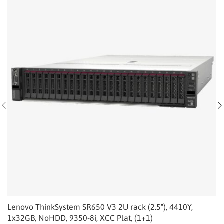
Lenovo ThinkSystem SR650 V3 2U rack (2.5″), 4410Y,
1x32GB, NoHDD, 9350-8i, XCC Plat, (1+1)