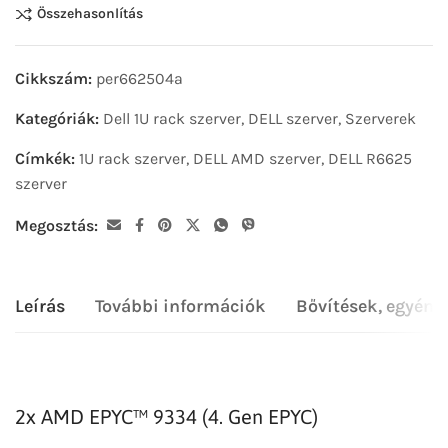
Összehasonlítás
Cikkszám:
per662504a
Kategóriák:
Dell 1U rack szerver
,
DELL szerver
,
Szerverek
Címkék:
1U rack szerver
,
DELL AMD szerver
,
DELL R6625
szerver
Megosztás:
Leírás
További információk
Bővítések, egyéni
2x AMD EPYC™ 9334 (4. Gen EPYC)