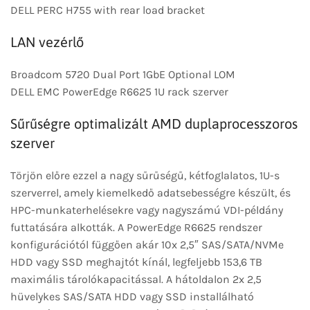
DELL PERC H755 with rear load bracket
LAN vezérlő
Broadcom 5720 Dual Port 1GbE Optional LOM
DELL EMC PowerEdge R6625 1U rack szerver
Sűrűségre optimalizált AMD duplaprocesszoros
szerver
Törjön előre ezzel a nagy sűrűségű, kétfoglalatos, 1U-s
szerverrel, amely kiemelkedő adatsebességre készült, és
HPC-munkaterhelésekre vagy nagyszámú VDI-példány
futtatására alkották. A PowerEdge R6625 rendszer
konfigurációtól függően akár 10x 2,5″ SAS/SATA/NVMe
HDD vagy SSD meghajtót kínál, legfeljebb 153,6 TB
maximális tárolókapacitással. A hátoldalon 2x 2,5
hüvelykes SAS/SATA HDD vagy SSD installálható