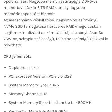
opcionálisan. Nagyobb memóriasűrűség a DDR5-ös
memóriával (akár 6 TB RAM), amely nagyobb
memóriakapacitást biztosít.
Az alacsonyabb késleltetésű, nagyobb teljesítményű
NVMe SSD támogatása hardveres RAID-megoldásban
segít maximalizálni a számítási teljesítményt. Akár 3x
75W-os, szimpla szélességű, teljes hosszúságú GPU-val is
bővíthető.
CPU jellemzők:
Duplaprocesszor
PCI Express® Version: PCIe 5.0 x128
System Memory Type: DDR5
Memory Channels: 12
System Memory Specification: Up to 4800MHz
Per Socket Mem BW: 460.8 GB/s