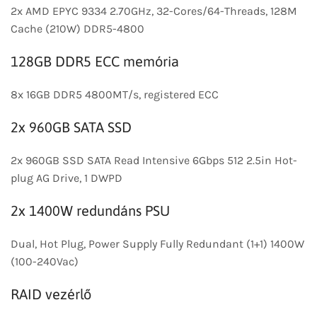
2x AMD EPYC 9334 2.70GHz, 32-Cores/64-Threads, 128M
Cache (210W) DDR5-4800
128GB DDR5 ECC memória
8x 16GB DDR5 4800MT/s, registered ECC
2x 960GB SATA SSD
2x 960GB SSD SATA Read Intensive 6Gbps 512 2.5in Hot-
plug AG Drive, 1 DWPD
2x 1400W redundáns PSU
Dual, Hot Plug, Power Supply Fully Redundant (1+1) 1400W
(100-240Vac)
RAID vezérlő