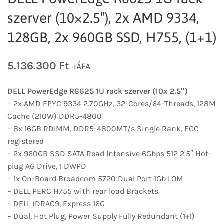
szerver (10×2.5″), 2x AMD 9334,
128GB, 2x 960GB SSD, H755, (1+1)
5.136.300
Ft
+ÁFA
DELL PowerEdge R6625 1U rack szerver (10x 2.5″)
– 2x AMD EPYC 9334 2.70GHz, 32-Cores/64-Threads, 128M
Cache (210W) DDR5-4800
– 8x 16GB RDIMM, DDR5-4800MT/s Single Rank, ECC
registered
– 2x 960GB SSD SATA Read Intensive 6Gbps 512 2.5″ Hot-
plug AG Drive, 1 DWPD
– 1x On-Board Broadcom 5720 Dual Port 1Gb LOM
– DELL PERC H755 with rear load Brackets
– DELL iDRAC9, Express 16G
– Dual, Hot Plug, Power Supply Fully Redundant (1+1)