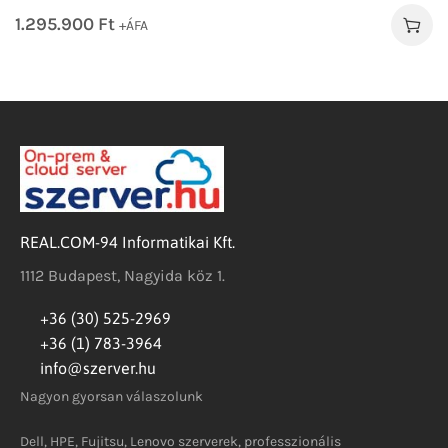
1.295.900
Ft
+ÁFA
REAL.COM-94 Informatikai Kft.
1112 Budapest, Nagyida köz 1.
+36 (30) 525-2969
+36 (1) 783-3964
info@szerver.hu
Nagyon gyorsan válaszolunk
Dell, HPE, Fujitsu, Lenovo szerverek, professzionális