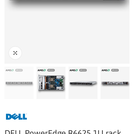
DELL PowerEdge R6625 1U rack