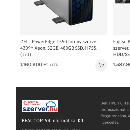
DELL PowerEdge T550 torony szerver,
Fujitsu
4309Y Xeon, 32GB, 480GB SSD, H755,
szerver
(1+1)
HDD/SSD
1.160.900
Ft
1.587.
+ÁFA
Dell, HPE, Fujits
professzionáli
forgalmazása, M
REAL.COM-94 Informatikai Kft.
licencelés.