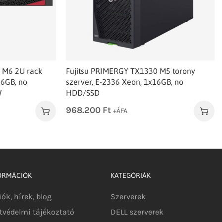
 M6 2U rack
Fujitsu PRIMERGY TX1330 M5 torony
16GB, no
szerver, E-2336 Xeon, 1x16GB, no
W
HDD/SSD
968.200
Ft
+ÁFA
ORMÁCIÓK
KATEGÓRIÁK
iók, hírek, blog
Szerverek
tvédelmi tájékoztató
DELL szerverek