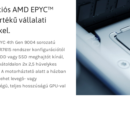
rációs AMD EPYC™
tékű vállalati
kel.
PYC 4th Gen 9004 sorozatú
R7615 rendszer konfigurációtól
DD vagy SSD meghajtót kínál,
hátoldalon 2x 2,5 hüvelykes
 A motorháztető alatt a házban
ehet levegő- vagy
ségű, teljes hosszúságú GPU-val