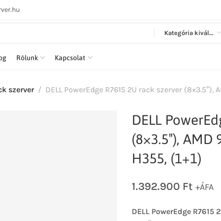
ver.hu
Kategória kiválasztása
log
Rólunk
Kapcsolat
ck szerver
DELL PowerEdge R7615 2U rack szerver (8×3.5″), 
DELL PowerEdg
(8×3.5″), AMD
H355, (1+1)
1.392.900
Ft
+ÁFA
DELL PowerEdge R7615 2U