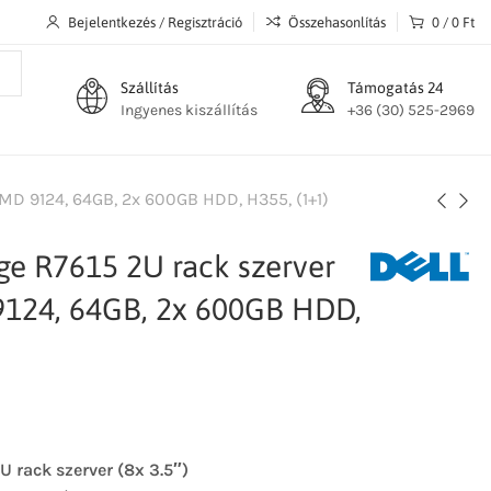
Bejelentkezés / Regisztráció
Összehasonlítás
0
/
0
Ft
Szállítás
Támogatás 24
Ingyenes kiszállítás
+36 (30) 525-2969
AMD 9124, 64GB, 2x 600GB HDD, H355, (1+1)
e R7615 2U rack szerver
 9124, 64GB, 2x 600GB HDD,
 rack szerver (8x 3.5″)