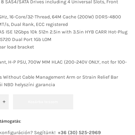
 8 SAS4/SATA Drives including 4 Universal Slots, Front
0GHz, 16-Core/32-Thread, 64M Cache (200W) DDR5-4800
/s, Dual Rank, ECC registered
S ISE 12Gbps 10k 512n 2.5in with 3.5in HYB CARR Hot-Plug
5720 Dual Port 1Gb LOM
ar load bracket
dant, H-P PSU, 700W MM HLAC (200-240V ONLY, not for 100-
ls Without Cable Management Arm or Strain Relief Bar
ói NBD helyszíni garancia
Kosárba teszem
 támogatás:
 konfiguráción? Segítünk!
+36 (30) 525-2969