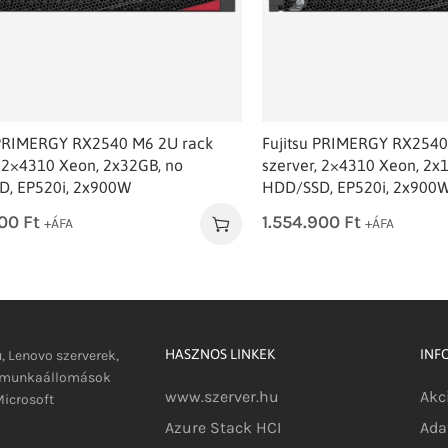
 PRIMERGY RX2540 M6 2U rack
Fujitsu PRIMERGY RX2540
, 2×4310 Xeon, 2x32GB, no
szerver, 2×4310 Xeon, 2x
, EP520i, 2x900W
HDD/SSD, EP520i, 2x900
900
Ft
1.554.900
Ft
+ÁFA
+ÁFA
HASZNOS LINKEK
INF
u, Lenovo szerverek,
s munkaállomások
www.szerver.hu
Akc
icrosoft
Azure Stack HCI
Ada