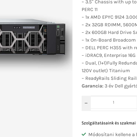
– 3.5″ Chassis with up to
PERC 11
– 1x AMD EPYC 9124 3.0
– 2x 32GB RDIMM, 5600MT
– 2x 600GB Hard Drive SA
– 1x On-Board Broadcom 
– DELL PERC H355 with re
– iDRAC9, Enterprise 16G
– Dual, (1+1)Fully Redun
120V outlet) Titanium
– ReadyRails Sliding Rai
Garancia:
3 év Dell gyárt
Szolgáltatásaink és szakmai
Módosítani kellene a