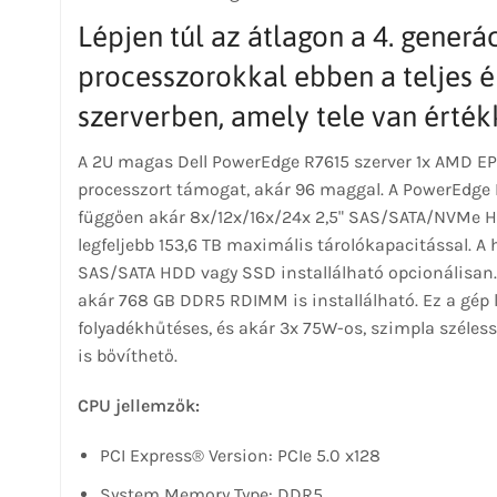
Lépjen túl az átlagon a 4. gene
processzorokkal ebben a teljes ér
szerverben, amely tele van érték
A 2U magas Dell PowerEdge R7615 szerver 1x AMD E
processzort támogat, akár 96 maggal. A PowerEdge 
függően akár 8x/12x/16x/24x 2,5" SAS/SATA/NVMe H
legfeljebb 153,6 TB maximális tárolókapacitással. A 
SAS/SATA HDD vagy SSD installálható opcionálisan.
akár 768 GB DDR5 RDIMM is installálható. Ez a gép l
folyadékhűtéses, és akár 3x 75W-os, szimpla széles
is bővíthető.
CPU jellemzők:
PCI Express® Version: PCIe 5.0 x128
System Memory Type: DDR5