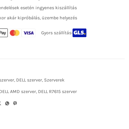
 rendelések esetén ingyenes kiszállítás
kor akár kipróbálás, üzembe helyezés
Gyors szállítás:
szerver
,
DELL szerver
,
Szerverek
DELL AMD szerver
,
DELL R7615 szerver