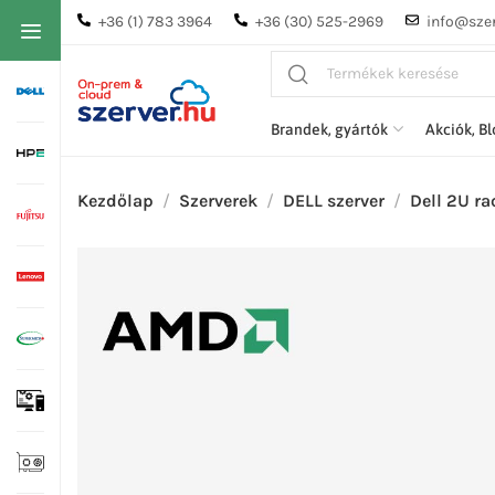
+36 (1) 783 3964
+36 (30) 525-2969
info@szer
Brandek, gyártók
Akciók, B
Kezdőlap
Szerverek
DELL szerver
Dell 2U ra