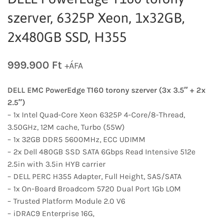
szerver, 6325P Xeon, 1x32GB,
2x480GB SSD, H355
999.900
Ft
+ÁFA
DELL EMC PowerEdge T160 torony szerver (3x 3.5″ + 2x
2.5″)
– 1x Intel Quad-Core Xeon 6325P 4-Core/8-Thread,
3.50GHz, 12M cache, Turbo (55W)
– 1x 32GB DDR5 5600MHz, ECC UDIMM
– 2x Dell 480GB SSD SATA 6Gbps Read Intensive 512e
2.5in with 3.5in HYB carrier
– DELL PERC H355 Adapter, Full Height, SAS/SATA
– 1x On-Board Broadcom 5720 Dual Port 1Gb LOM
– Trusted Platform Module 2.0 V6
– iDRAC9 Enterprise 16G,