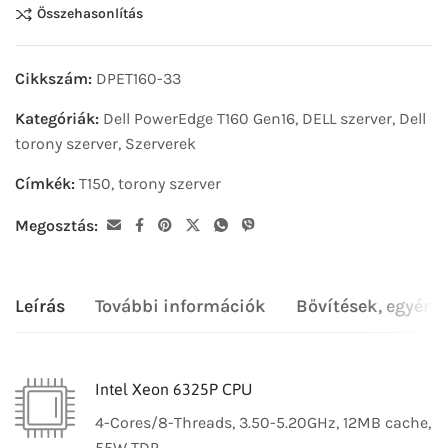
Összehasonlítás
Cikkszám:
DPET160-33
Kategóriák:
Dell PowerEdge T160 Gen16
,
DELL szerver
,
Dell
torony szerver
,
Szerverek
Címkék:
T150
,
torony szerver
Megosztás:
Leírás
További információk
Bővítések, egyéni
Intel Xeon 6325P CPU
4-Cores/8-Threads, 3.50-5.20GHz, 12MB cache,
55W TDP