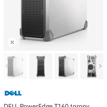
DELL PowerEdge T160 torony