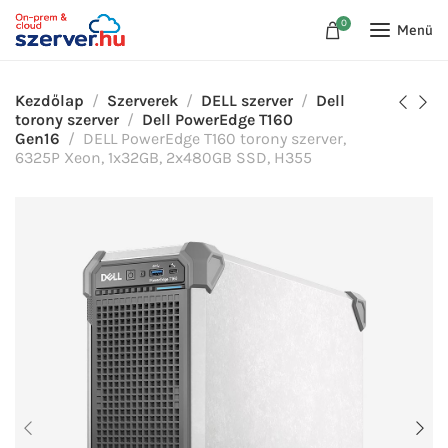
0
Menü
Kezdőlap
Szerverek
DELL szerver
Dell
torony szerver
Dell PowerEdge T160
Gen16
DELL PowerEdge T160 torony szerver,
6325P Xeon, 1x32GB, 2x480GB SSD, H355