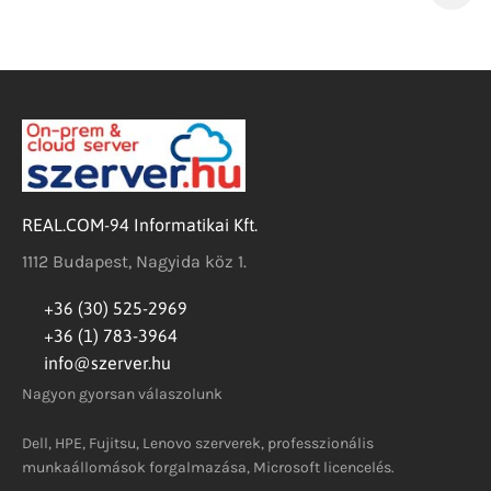
REAL.COM-94 Informatikai Kft.
1112 Budapest, Nagyida köz 1.
+36 (30) 525-2969
+36 (1) 783-3964
info@szerver.hu
Nagyon gyorsan válaszolunk
Dell, HPE, Fujitsu, Lenovo szerverek, professzionális
munkaállomások forgalmazása, Microsoft licencelés.