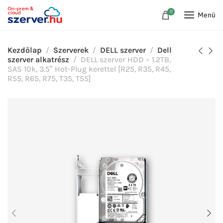
0
Menü
Kezdőlap
Szerverek
DELL szerver
Dell
szerver alkatrész
DELL szerver HDD – 1.2TB,
SAS 10k, 3.5″ Hot-Plug kerettel [R25, R35, R45,
R55, R65, R75, T35, T55]