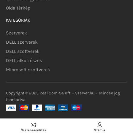
Oldaltérkép
KATEGÓRIÁK
Szerverek
DELL szerverek
DELL szoftverek
DELL alkatrészek
Microsoft szoftverek
Copyright © 2025 Real.Com-94 Kft. – Szerver.hu – Minden jog
fenntartva.
Kosárba teszem
Összehasonlítás
Számla