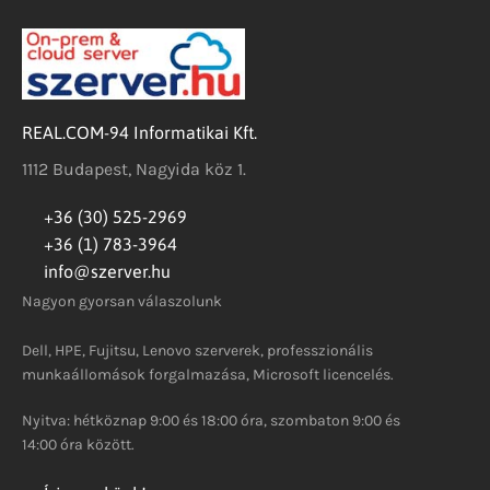
REAL.COM-94 Informatikai Kft.
1112 Budapest, Nagyida köz 1.
+36 (30) 525-2969
+36 (1) 783-3964
info@szerver.hu
Nagyon gyorsan válaszolunk
Dell, HPE, Fujitsu, Lenovo szerverek, professzionális
munkaállomások forgalmazása, Microsoft licencelés.
Nyitva: hétköznap 9:00 és 18:00 óra, szombaton 9:00 és
14:00 óra között.