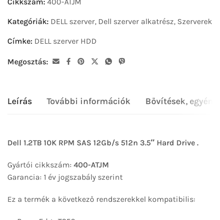
Cikkszám:
400-ATJM
Kategóriák:
DELL szerver
,
Dell szerver alkatrész
,
Szerverek
Címke:
DELL szerver HDD
Megosztás:
Leírás
További információk
Bővítések, egyéni
Dell 1.2TB 10K RPM SAS 12Gb/s 512n 3.5″ Hard Drive .
Gyártói cikkszám:
400-ATJM
Garancia: 1 év jogszabály szerint
Ez a termék a következő rendszerekkel kompatibilis: