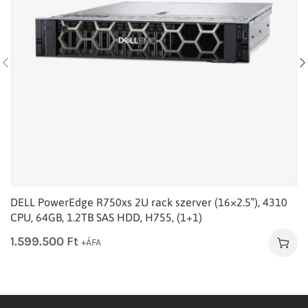
DELL PowerEdge R750xs 2U rack szerver (16×2.5″), 4310
CPU, 64GB, 1.2TB SAS HDD, H755, (1+1)
1.599.500
Ft
+ÁFA