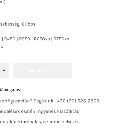
en)
 sebesség: 6Gbps
0 | R450 | R550 | R650xs | R750xs
50
Kosárba teszem
 támogatás:
 konfiguráción? Segítünk!
+36 (30) 525-2969
 rendelések esetén ingyenes kiszállítás
kor akár kipróbálás, üzembe helyezés