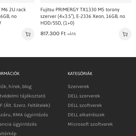
 M6 2U rack
Fujitsu PRIMERGY TX1330 M5 torony
16GB, no
szerver (4×3.5″), E-2336 Xeon, 16GB, no
W
HDD/SSD, (1+0)
817.300
Ft
+ÁFA
ORMÁCIÓK
KATEGÓRIÁK
iók, hírek, blog
Szerverek
tvédelmi tájékoztató
DELL szerverek
 (Ált. Szerz. Feltételek)
DELL szoftverek
száru, RMA ügyintézés
DELL alkatrészek
ancia ügyintézés
Microsoft szoftverek
altérkép