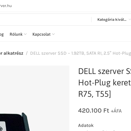
ver.hu
Kategória kiválasztása
log
Rólunk
Kapcsolat
er alkatrész
DELL szerver SSD – 1.92TB, SATA RI, 2.5″ Hot-Plug
DELL szerver S
Hot-Plug keret
R75, T55]
420.100
Ft
+ÁFA
Adatok