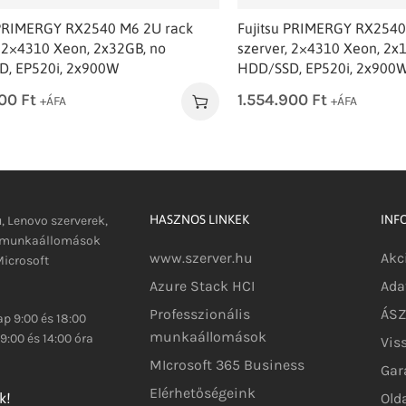
 PRIMERGY RX2540 M6 2U rack
Fujitsu PRIMERGY RX2540
, 2×4310 Xeon, 2x32GB, no
szerver, 2×4310 Xeon, 2x
, EP520i, 2x900W
HDD/SSD, EP520i, 2x900
900
Ft
1.554.900
Ft
+ÁFA
+ÁFA
HASZNOS LINKEK
INF
u, Lenovo szerverek,
s munkaállomások
www.szerver.hu
Akc
icrosoft
Azure Stack HCI
Ada
Professzionális
ÁSZF
p 9:00 és 18:00
munkaállomások
9:00 és 14:00 óra
Vis
MIcrosoft 365 Business
Gar
Elérhetőségeink
Old
k!