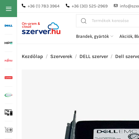
+36 (1) 783 3964
+36 (30) 525-2969
info@szer
Brandek, gyártók
Akciók, B
Kezdőlap
Szerverek
DELL szerver
Dell szerv