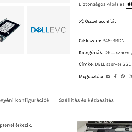
Biztonságos vásárlás:
Összehasonlítás
Cikkszám:
345-BBDN
Kategóriák:
DELL szerver
Címke:
DELL szerver SSD
Megosztás:
egyéni konfigurációk
Szállítás és kézbesítés
errel érkezik.