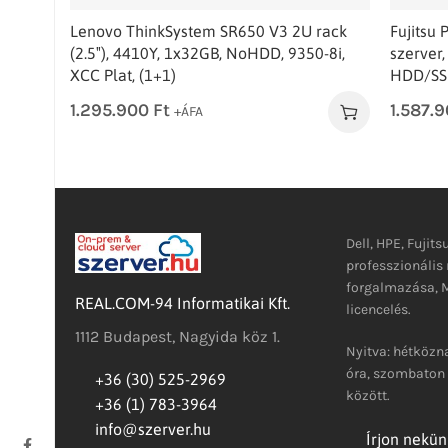
Lenovo ThinkSystem SR650 V3 2U rack
Fujitsu
(2.5″), 4410Y, 1x32GB, NoHDD, 9350-8i,
szerver
XCC Plat, (1+1)
HDD/SSD
1.295.900
Ft
1.587.
+ÁFA
Dell, HPE, Fujits
professzionáli
forgalmazása, M
REAL.COM-94 Informatikai Kft.
licencelés.
1112 Budapest, Nagyida köz 1.
Nyitva: hétközna
óra, szombaton 
+36 (30) 525-2969
között.
+36 (1) 783-3964
info@szerver.hu
Írjon nekün