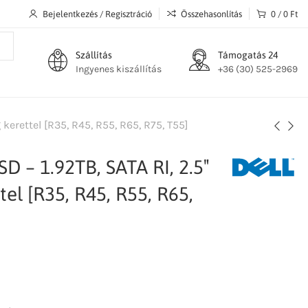
Bejelentkezés / Regisztráció
Összehasonlítás
0
/
0
Ft
Szállítás
Támogatás 24
Ingyenes kiszállítás
+36 (30) 525-2969
 kerettel [R35, R45, R55, R65, R75, T55]
SD – 1.92TB, SATA RI, 2.5″
tel [R35, R45, R55, R65,