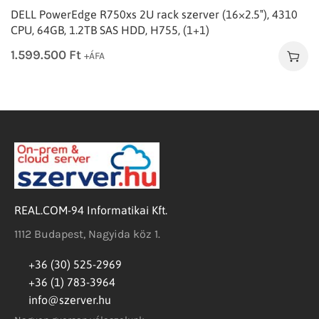
DELL PowerEdge R750xs 2U rack szerver (16×2.5″), 4310
CPU, 64GB, 1.2TB SAS HDD, H755, (1+1)
1.599.500
Ft
+ÁFA
REAL.COM-94 Informatikai Kft.
1112 Budapest, Nagyida köz 1.
+36 (30) 525-2969
+36 (1) 783-3964
info@szerver.hu