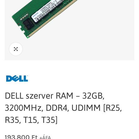
DELL szerver RAM – 32GB,
3200MHz, DDR4, UDIMM [R25,
R35, T15, T35]
193.800
Ft
+ÁFA