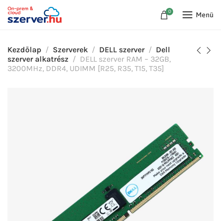
0
Menü
Kezdőlap
Szerverek
DELL szerver
Dell
szerver alkatrész
DELL szerver RAM – 32GB,
3200MHz, DDR4, UDIMM [R25, R35, T15, T35]