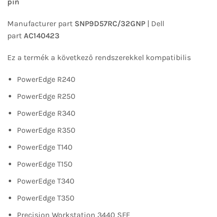
pin
Manufacturer part
SNP9D57RC/32GNP
| Dell
part
AC140423
Ez a termék a következő rendszerekkel kompatibilis
PowerEdge R240
PowerEdge R250
PowerEdge R340
PowerEdge R350
PowerEdge T140
PowerEdge T150
PowerEdge T340
PowerEdge T350
Precision Workstation 3440 SFF