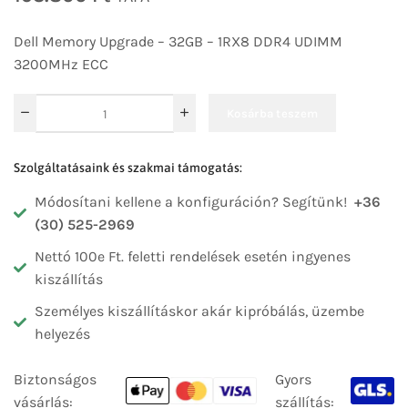
Dell Memory Upgrade – 32GB – 1RX8 DDR4 UDIMM
3200MHz ECC
Kosárba teszem
Szolgáltatásaink és szakmai támogatás:
Módosítani kellene a konfiguráción? Segítünk!
+36
(30) 525-2969
Nettó 100e Ft. feletti rendelések esetén ingyenes
kiszállítás
Személyes kiszállításkor akár kipróbálás, üzembe
helyezés
Biztonságos
Gyors
vásárlás:
szállítás: