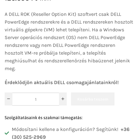
A DELL ROK (Reseller Option Kit) szoftvert csak DELL
PowerEdge rendszerekre és a DELL rendszereken hosztolt
virtuális gépekre (VM) lehet telepíteni. Ha a Windows
Server operációs rendszert (OS) nem DELL PowerEdge
rendszerre vagy nem DELL PowerEdge rendszeren
hosztolt VM-re próbálja telepíteni, a telepítés
meghiúsulhat és rendszerellenőrzés hibaüzenet jelenik
meg.
Érdeklődjön aktuális DELL csomagajánlatainkról!
Kosárba teszem
Szolgáltatásaink és szakmai támogatás:
Módosítani kellene a konfiguráción? Segítünk!
+36
(30) 525-2969