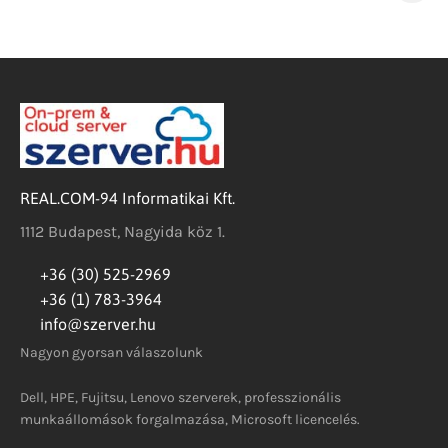
REAL.COM-94 Informatikai Kft.
1112 Budapest, Nagyida köz 1.
+36 (30) 525-2969
+36 (1) 783-3964
info@szerver.hu
Nagyon gyorsan válaszolunk
Dell, HPE, Fujitsu, Lenovo szerverek, professzionális
munkaállomások forgalmazása, Microsoft licencelés.