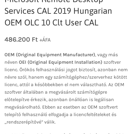
Services CAL 2019 Hungarian
OEM OLC 10 Clt User CAL
486.200
Ft
+ÁFA
OEM (Original Equipment Manufacturer)
, vagy más
néven
OEI (Original Equipment Installation)
szoftver
licenc. Örökös felhasználási jogot biztosít, azonban nem
névre szól, hanem egy számítógéphez/szerverhez kötött
licenc, attól a későbbekben el nem választható. Az OEM
szoftver általában a megvásárolt számítógépre
előtelepítve érkezik, azonban önállóan is legálisan
megvásárolható. Ebben az esetben az OEM szoftvert
telepítő felhasználó elfogadja a licencfeltételeket és
„rendszerépítővé” válik.