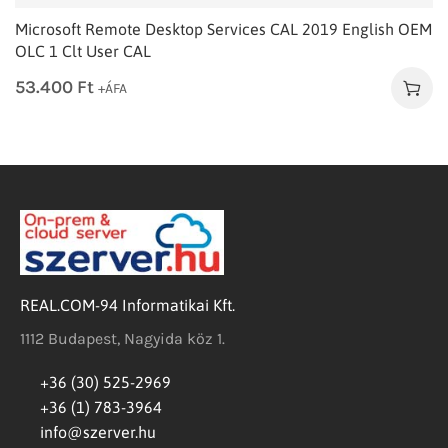
Microsoft Remote Desktop Services CAL 2019 English OEM
OLC 1 Clt User CAL
53.400
Ft
+ÁFA
REAL.COM-94 Informatikai Kft.
1112 Budapest, Nagyida köz 1.
+36 (30) 525-2969
+36 (1) 783-3964
info@szerver.hu