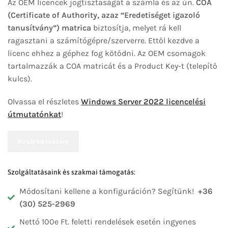
Az OEM licencek jogtisztaságát a számla és az ún.
COA
(Certificate of Authority, azaz “Eredetiséget igazoló
tanusítvány”) matrica
biztosítja, melyet rá kell
ragasztani a számítógépre/szerverre. Ettől kezdve a
licenc ehhez a géphez fog kötődni. Az OEM csomagok
tartalmazzák a COA matricát és a Product Key-t (telepítő
kulcs).
Olvassa el részletes
Windows Server 2022 licencelési
útmutatónkat
!
Kosárba teszem
Szolgáltatásaink és szakmai támogatás:
Módosítani kellene a konfiguráción? Segítünk!
+36
(30) 525-2969
Nettó 100e Ft. feletti rendelések esetén ingyenes