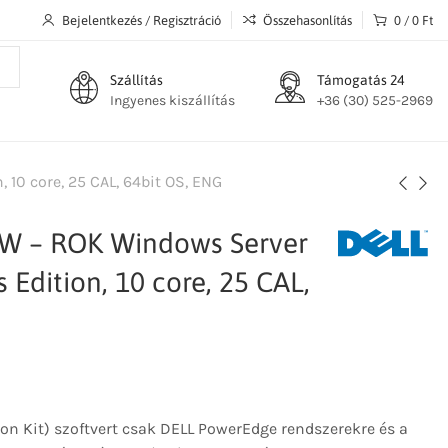
Bejelentkezés / Regisztráció
Összehasonlítás
0
/
0
Ft
Szállítás
Támogatás 24
Ingyenes kiszállítás
+36 (30) 525-2969
 10 core, 25 CAL, 64bit OS, ENG
SW – ROK Windows Server
 Edition, 10 core, 25 CAL,
ion Kit) szoftvert csak DELL PowerEdge rendszerekre és a