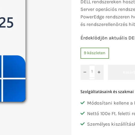
DELL rendszereken hoszto
Server operációs rendsz
PowerEdge rendszeren hos
és rendszerellenőrzés hi
Érdeklődjön aktuális DE
9 készleten
Kosár
Szolgáltatásaink és szakmai
Módosítani kellene a
Nettó 100e Ft. feletti
Személyes kiszállítás