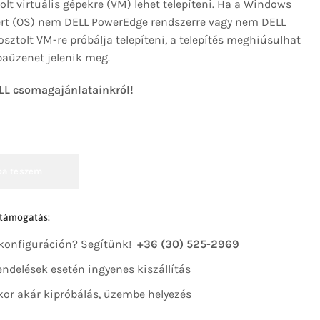
lt virtuális gépekre (VM) lehet telepíteni. Ha a Windows
ert (OS) nem DELL PowerEdge rendszerre vagy nem DELL
ztolt VM-re próbálja telepíteni, a telepítés meghiúsulhat
baüzenet jelenik meg.
LL csomagajánlatainkról!
ba teszem
 támogatás:
 konfiguráción? Segítünk!
+36 (30) 525-2969
 rendelések esetén ingyenes kiszállítás
kor akár kipróbálás, üzembe helyezés