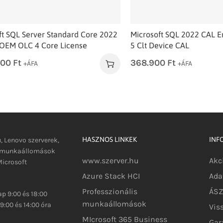
ft SQL Server Standard Core 2022
Microsoft SQL 2022 CAL 
 OEM OLC 4 Core License
5 Clt Device CAL
100
Ft
368.900
Ft
+ÁFA
+ÁFA
HASZNOS LINKEK
INF
u, Lenovo szerverek,
s munkaállomások
www.szerver.hu
Akc
icrosoft
Azure Stack HCI
Ada
Professzionális
ÁSZF
p 9:00 és 18:00
munkaállomások
9:00 és 14:00 óra
Vis
MIcrosoft 365 Business
Gar