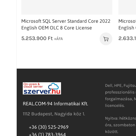
Microsoft SQL Server Standard Core 2022
Microso
English OEM OLC 8 Core License
English
5.253.900
Ft
2.633.
+ÁFA
Dell, HPE, Fujits
professzionáli
forgalmazása, M
REAL.COM-94 Informatikai Kft.
licencelés.
1112 Budapest, Nagyida köz 1.
Nyitva: hétközna
óra, szombaton 
+36 (30) 525-2969
között.
+36 (1) 783-3964