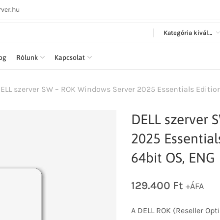
ver.hu
Kategória kiválasztása
log
Rólunk
Kapcsolat
ELL szerver SW – ROK Windows Server 2025 Essentials Edition,
DELL szerver 
2025 Essentials
64bit OS, ENG
129.400
Ft
+ÁFA
A DELL ROK (Reseller Opt