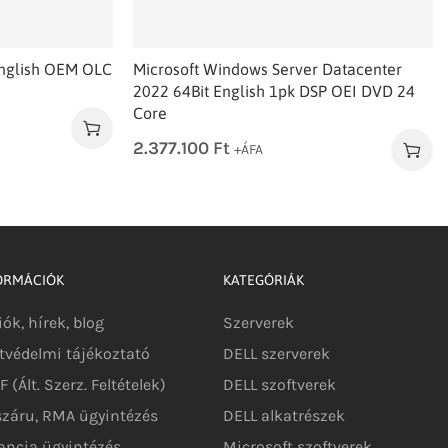
English OEM OLC
Microsoft Windows Server Datacenter
2022 64Bit English 1pk DSP OEI DVD 24
Core
2.377.100
Ft
+ÁFA
ORMÁCIÓK
KATEGÓRIÁK
iók, hírek, blog
Szerverek
tvédelmi tájékoztató
DELL szerverek
 (Ált. Szerz. Feltételek)
DELL szoftverek
száru, RMA ügyintézés
DELL alkatrészek
ancia ügyintézés
Microsoft szoftverek