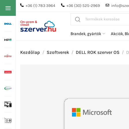
+36 (1) 783 3964
+36 (30) 525-2969
info@szer
Brandek, gyártók
Akciók, B
Kezdőlap
Szoftverek
DELL ROK szerver OS
D