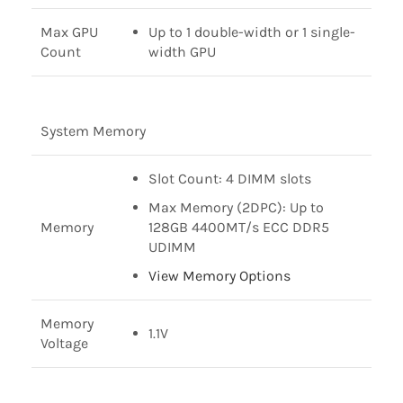
Max GPU
Up to 1 double-width or 1 single-
Count
width GPU
System Memory
Slot Count: 4 DIMM slots
Max Memory (2DPC): Up to
Memory
128GB 4400MT/s ECC DDR5
UDIMM
View Memory Options
Memory
1.1V
Voltage