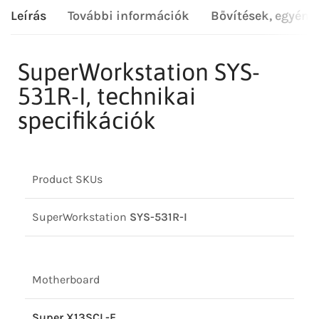
Leírás
További információk
Bővítések, egyéni
SuperWorkstation SYS-
531R-I, technikai
specifikációk
Product SKUs
SuperWorkstation
SYS-531R-I
Motherboard
Super X13SCL-F