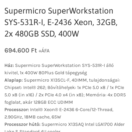
Supermicro SuperWorkstation
SYS-531R-I, E-2436 Xeon, 32GB,
2x 480GB SSD, 400W
694.600
Ft
+ÁFA
Ház:
Supermicro SuperWorkstation SYS-531R-I álló
kivitel, 1x 400W 80Plus Gold tápegység
Alaplap:
Supermicro X13SCL-F, 4DIMM, tulajdonságai:
Chipset: Intel® 262; Bővítőhelyek: 1x PCIe 5.0 x8 / 1x PCIe
5.0 x8 (in x16) / 2x PCIe 4.0 x4 (in x8); Memória: 4x DDR5
foglalat, akár 128GB ECC UDIMM
Processzor:
Intel® Xeon® E-2436 6-Core/12-Thread,
2.90GHz, 18MB cache, 65W
Processzor hűtő:
Supermicro X13SAQ Intel LGA1700 Alder
Lake S Standard 4U cooler