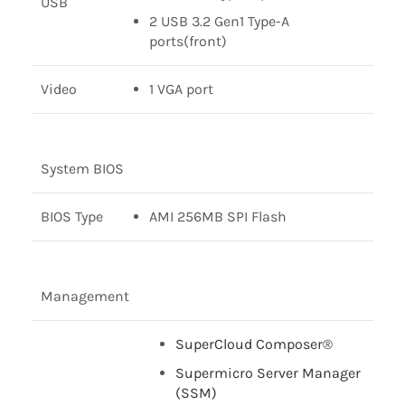
USB
2 USB 3.2 Gen1 Type-A
ports(front)
Video
1 VGA port
System BIOS
BIOS Type
AMI 256MB SPI Flash
Management
SuperCloud Composer®
Supermicro Server Manager
(SSM)