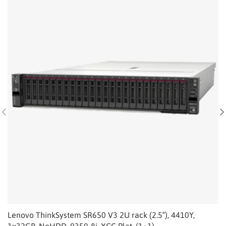
Lenovo ThinkSystem SR650 V3 2U rack (2.5″), 4410Y,
1x32GB, NoHDD, 9350-8i, XCC Plat, (1+1)