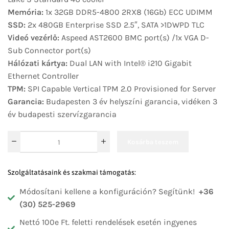
Memória:
1x 32GB DDR5-4800 2RX8 (16Gb) ECC UDIMM
SSD:
2x 480GB Enterprise SSD 2.5″, SATA >1DWPD TLC
Videó vezérlő:
Aspeed AST2600 BMC port(s) /1x VGA D-
Sub Connector port(s)
Hálózati kártya:
Dual LAN with Intel® i210 Gigabit
Ethernet Controller
TPM:
SPI Capable Vertical TPM 2.0 Provisioned for Server
Garancia:
Budapesten 3 év helyszíni garancia, vidéken 3
év budapesti szervízgarancia
Kosárba teszem
Szolgáltatásaink és szakmai támogatás:
Módosítani kellene a konfiguráción? Segítünk!
+36
(30) 525-2969
Nettó 100e Ft. feletti rendelések esetén ingyenes