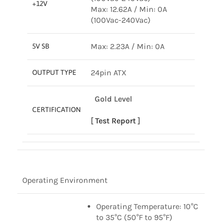
+12V
Max: 12.62A / Min: 0A
(100Vac-240Vac)
Max: 2.23A / Min: 0A
5V SB
24pin ATX
OUTPUT TYPE
Gold Level
CERTIFICATION
[
Test Report
]
Operating Environment
Operating Temperature: 10°C
to 35°C (50°F to 95°F)