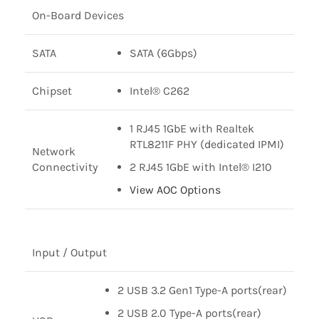
On-Board Devices
SATA
SATA (6Gbps)
Chipset
Intel® C262
1 RJ45 1GbE with Realtek
RTL8211F PHY (dedicated IPMI)
Network
Connectivity
2 RJ45 1GbE with Intel® I210
View AOC Options
Input / Output
2 USB 3.2 Gen1 Type-A ports(rear)
2 USB 2.0 Type-A ports(rear)