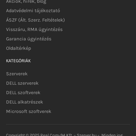
Akciók, hírek, blog
Adatvédelmi tájékoztató
ÁSZF (Ált. Szerz. Feltételek)
Visszáru, RMA ügyintézés
Garancia ügyintézés
Oldaltérkép
KATEGÓRIÁK
Szerverek
DELL szerverek
DELL szoftverek
DELL alkatrészek
Microsoft szoftverek
Copyright © 2025 Real.Com-94 Kft. – Szerver.hu – Minden jog