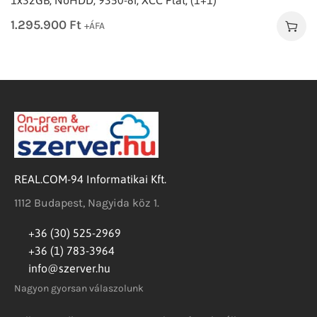
1.295.900
Ft
+ÁFA
REAL.COM-94 Informatikai Kft.
1112 Budapest, Nagyida köz 1.
+36 (30) 525-2969
+36 (1) 783-3964
info@szerver.hu
Nagyon gyorsan válaszolunk