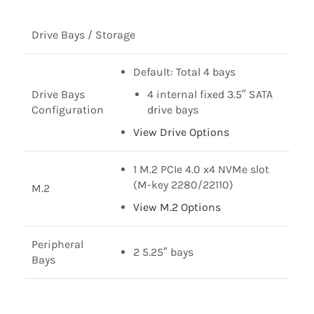
Drive Bays / Storage
Default: Total 4 bays
Drive Bays
4 internal fixed 3.5″ SATA
Configuration
drive bays
View Drive Options
1 M.2 PCIe 4.0 x4 NVMe slot
(M-key 2280/22110)
M.2
View M.2 Options
Peripheral
2 5.25″ bays
Bays