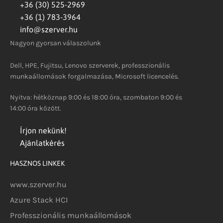
+36 (30) 525-2969
+36 (1) 783-3964
info@szerver.hu
Nagyon gyorsan válaszolunk
Dell, HPE, Fujitsu, Lenovo szerverek, professzionális
munkaállomások forgalmazása, Microsoft licencelés.
Nyitva: hétköznap 9:00 és 18:00 óra, szombaton 9:00 és
14:00 óra között.
Írjon nekünk!
Ajánlatkérés
HASZNOS LINKEK
www.szerver.hu
Azure Stack HCI
Professzionális munkaállomások