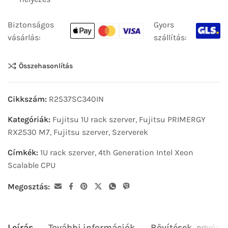
Biztonságos
Gyors
vásárlás:
szállítás:
Összehasonlítás
Cikkszám:
R2537SC340IN
Kategóriák:
Fujitsu 1U rack szerver
,
Fujitsu PRIMERGY
RX2530 M7
,
Fujitsu szerver
,
Szerverek
Címkék:
1U rack szerver
,
4th Generation Intel Xeon
Scalable CPU
Megosztás:
Leírás
További információk
Bővítések, egyéni