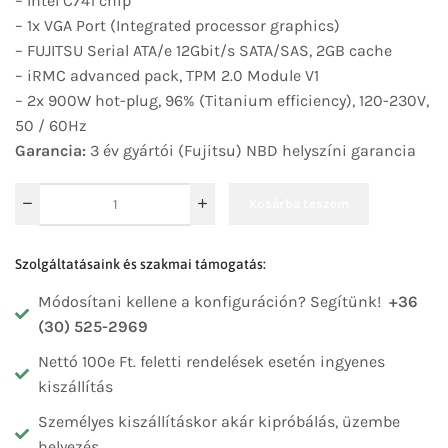
– Intel C741 chip
– 1x VGA Port (Integrated processor graphics)
– FUJITSU Serial ATA/e
12Gbit/s
SATA/SAS, 2GB cache
– iRMC advanced pack, TPM 2.0 Module V1
– 2x 900W hot-plug, 96% (Titanium efficiency), 120-230V,
50 / 60Hz
Garancia:
3 év gyártói (Fujitsu) NBD helyszíni garancia
Kosárba teszem
Szolgáltatásaink és szakmai támogatás:
Módosítani kellene a konfiguráción? Segítünk!
+36
(30) 525-2969
Nettó 100e Ft. feletti rendelések esetén ingyenes
kiszállítás
Személyes kiszállításkor akár kipróbálás, üzembe
helyezés