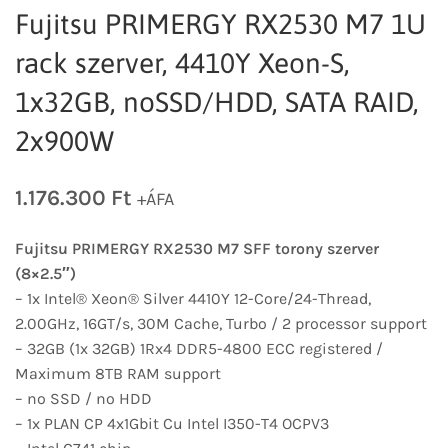
Fujitsu PRIMERGY RX2530 M7 1U
rack szerver, 4410Y Xeon-S,
1x32GB, noSSD/HDD, SATA RAID,
2x900W
1.176.300
Ft
+ÁFA
Fujitsu PRIMERGY RX2530 M7 SFF torony szerver
(8×2.5″)
– 1x Intel® Xeon® Silver 4410Y 12-Core/24-Thread,
2.00GHz, 16GT/s, 30M Cache, Turbo / 2 processor support
– 32GB (1x 32GB) 1Rx4 DDR5-4800 ECC registered /
Maximum 8TB RAM support
– no SSD / no HDD
– 1x PLAN CP 4x1Gbit Cu Intel I350-T4 OCPV3