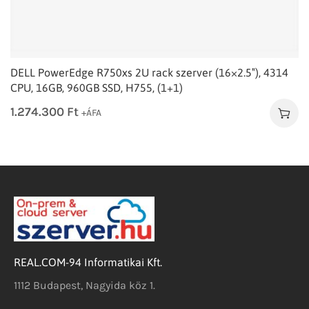
DELL PowerEdge R750xs 2U rack szerver (16×2.5″), 4314
CPU, 16GB, 960GB SSD, H755, (1+1)
1.274.300
Ft
+ÁFA
REAL.COM-94 Informatikai Kft.
1112 Budapest, Nagyida köz 1.