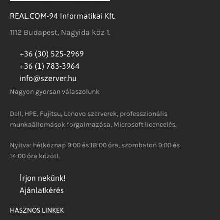
REAL.COM-94 Informatikai Kft.
1112 Budapest, Nagyida köz 1.
+36 (30) 525-2969
+36 (1) 783-3964
info@szerver.hu
Nagyon gyorsan válaszolunk
Dell, HPE, Fujitsu, Lenovo szerverek, professzionális
munkaállomások forgalmazása, Microsoft licencelés.
Nyitva: hétköznap 9:00 és 18:00 óra, szombaton 9:00 és
14:00 óra között.
Írjon nekünk!
Ajánlatkérés
HASZNOS LINKEK