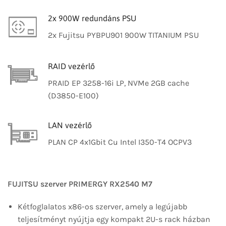
2x 900W redundáns PSU
2x Fujitsu PYBPU901 900W TITANIUM PSU
RAID vezérlő
PRAID EP 3258-16i LP, NVMe 2GB cache
(D3850-E100)
LAN vezérlő
PLAN CP 4x1Gbit Cu Intel I350-T4 OCPV3
FUJITSU szerver PRIMERGY RX2540 M7
Kétfoglalatos x86-os szerver, amely a legújabb
teljesítményt nyújtja egy kompakt 2U-s rack házban