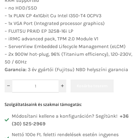
RAM supported
– no HDD/SSD
– 1x PLAN CP 4x1Gbit Cu Intel I350-T4 OCPV3
– 1x VGA Port (Integrated processor graphics)
– FUJITSU
PRAID EP 3258-16i LP
– iRMC advanced pack, TPM 2.0 Module V1
– ServerView Embedded Lifecycle Management (eLCM)
– 2x 900W hot-plug, 96% (Titanium efficiency), 120-230V,
50 / 60Hz
Garancia:
3 év gyártói (Fujitsu) NBD helyszíni garancia
Kosárba teszem
Szolgáltatásaink és szakmai támogatás:
Módosítani kellene a konfiguráción? Segítünk!
+36
(30) 525-2969
Nettó 100e Ft. feletti rendelések esetén ingyenes