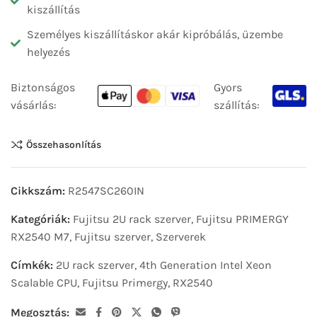
kiszállítás
Személyes kiszállításkor akár kipróbálás, üzembe
helyezés
Biztonságos
Gyors
vásárlás:
szállítás:
Összehasonlítás
Cikkszám:
R2547SC260IN
Kategóriák:
Fujitsu 2U rack szerver
,
Fujitsu PRIMERGY
RX2540 M7
,
Fujitsu szerver
,
Szerverek
Címkék:
2U rack szerver
,
4th Generation Intel Xeon
Scalable CPU
,
Fujitsu Primergy
,
RX2540
Megosztás: