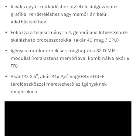
Ideális együttműködéshez, üzleti feldolgozáshoz,
grafikai rendereléshez vagy memórián belüli
adatbázisokhoz.
Fokozza a teljesítményt a 4. generációs Intel® Xeon®
skálázható processzorokkal (akár 40 mag / CPU)
Igényes munkaterhelések meghajtása 32 DIMM-
modullal (Perzisztens memóriával kombinálva akár 8
TB)
Akár 12x 3,5″, akár 24x 2,5″ vagy 64x EDSFF
tárolóeszközzel méretezhető az igényeknek
megfelelően