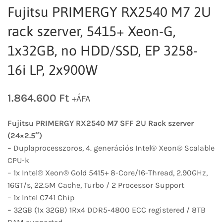
Fujitsu PRIMERGY RX2540 M7 2U
rack szerver, 5415+ Xeon-G,
1x32GB, no HDD/SSD, EP 3258-
16i LP, 2x900W
1.864.600
Ft
+ÁFA
Fujitsu PRIMERGY
RX2540 M7 S
FF 2U Rack szerver
(24×2.5″)
– Duplaprocesszoros, 4. generációs Intel® Xeon® Scalable
CPU-k
– 1x Intel® Xeon® Gold 5415+ 8-Core/16-Thread, 2.90GHz,
16GT/s, 22.5M Cache, Turbo / 2 Processor Support
– 1x Intel C741 Chip
– 32GB (1x 32GB) 1Rx4 DDR5-4800 ECC registered / 8TB