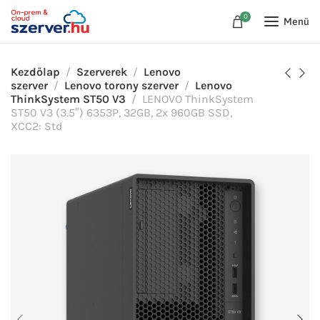
0
Menü
Kezdőlap
Szerverek
Lenovo
szerver
Lenovo torony szerver
Lenovo
ThinkSystem ST50 V3
LENOVO ThinkSystem
ST50 V3 (3.5″) 6353P, 32GB, 2x 960GB SSD,
XCC2: Std