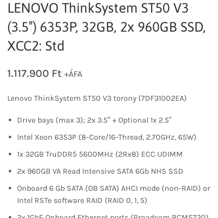
LENOVO ThinkSystem ST50 V3
(3.5″) 6353P, 32GB, 2x 960GB SSD,
XCC2: Std
1.117.900
Ft
+ÁFA
Lenovo ThinkSystem ST50 V3 torony (7DF31002EA)
Drive bays (max 3); 2x 3.5″ + Optional 1x 2.5″
Intel Xeon 6353P (8-Core/16-Thread, 2.70GHz, 65W)
1x 32GB TruDDR5 5600MHz (2Rx8) ECC UDIMM
2x 960GB VA Read Intensive SATA 6Gb NHS SSD
Onboard 6 Gb SATA (OB SATA) AHCI mode (non-RAID) or
Intel RSTe software RAID (RAID 0, 1, 5)
2x 1GbE Onboard Ethernet ports (Broadcom BCM5720)