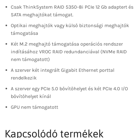
Csak ThinkSystem RAID 5350-8i PCIe 12 Gb adaptert és
SATA meghajtókat támogat.
Optikai meghajtók vagy külső biztonsági meghajtók
támogatása
Két M.2 meghajtó támogatása operációs rendszer
indításához VROC RAID redundanciával (NVMe RAID
nem támogatott)
A szerver két integrált Gigabit Ethernet porttal
rendelkezik
A szerver egy PCIe 5.0 bővítőhelyet és két PCIe 4.0 I/O
bővítőhelyet kínál
GPU nem támogatott
Kapcsolódó termékek