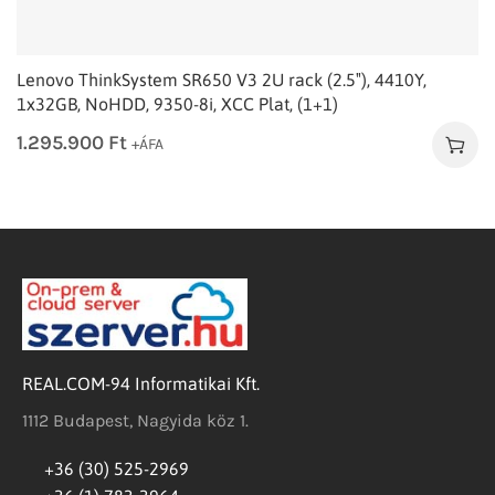
Lenovo ThinkSystem SR650 V3 2U rack (2.5″), 4410Y,
1x32GB, NoHDD, 9350-8i, XCC Plat, (1+1)
1.295.900
Ft
+ÁFA
REAL.COM-94 Informatikai Kft.
1112 Budapest, Nagyida köz 1.
+36 (30) 525-2969