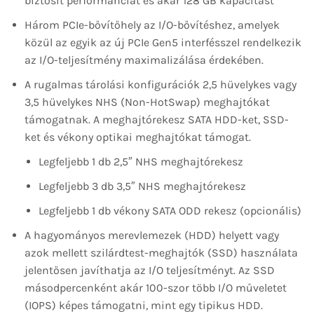
biztosít performanciát és akár 128 GB kapacitást
Három PCIe-bővítőhely az I/O-bővítéshez, amelyek
közül az egyik az új PCIe Gen5 interfésszel rendelkezik
az I/O-teljesítmény maximalizálása érdekében.
A rugalmas tárolási konfigurációk 2,5 hüvelykes vagy
3,5 hüvelykes NHS (Non-HotSwap) meghajtókat
támogatnak. A meghajtórekesz SATA HDD-ket, SSD-
ket és vékony optikai meghajtókat támogat.
Legfeljebb 1 db 2,5″ NHS meghajtórekesz
Legfeljebb 3 db 3,5″ NHS meghajtórekesz
Legfeljebb 1 db vékony SATA ODD rekesz (opcionális)
A hagyományos merevlemezek (HDD) helyett vagy
azok mellett szilárdtest-meghajtók (SSD) használata
jelentősen javíthatja az I/O teljesítményt. Az SSD
másodpercenként akár 100-szor több I/O műveletet
(IOPS) képes támogatni, mint egy tipikus HDD.