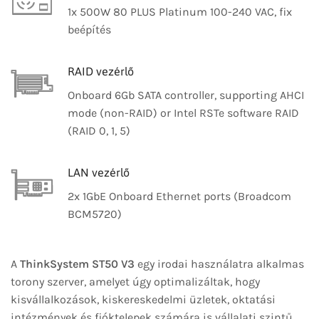
1x 500W 80 PLUS Platinum 100-240 VAC, fix
beépítés
RAID vezérlő
Onboard 6Gb SATA controller, supporting AHCI
mode (non-RAID) or Intel RSTe software RAID
(RAID 0, 1, 5)
LAN vezérlő
2x 1GbE Onboard Ethernet ports (Broadcom
BCM5720)
A
ThinkSystem ST50 V3
egy irodai használatra alkalmas
torony szerver, amelyet úgy optimalizáltak, hogy
kisvállalkozások, kiskereskedelmi üzletek, oktatási
intézmények és fióktelepek számára is vállalati szintű