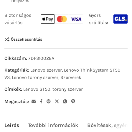
helyezés
Biztonságos
Gyors
vásárlás:
szállítás:
Összehasonlítás
Cikkszám:
7DF31002EA
Kategóriák:
Lenovo szerver
,
Lenovo ThinkSystem ST50
V3
,
Lenovo torony szerver
,
Szerverek
Címkék:
Lenovo ST50
,
torony szerver
Megosztás:
Leírás
További információk
Bővítések, egyéni