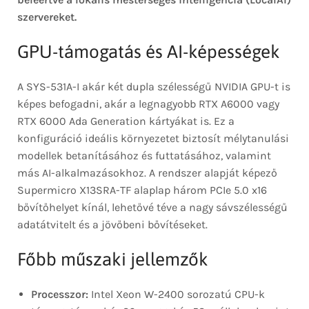
szervereket.
GPU-támogatás és AI-képességek
A SYS-531A-I akár két dupla szélességű NVIDIA GPU-t is
képes befogadni, akár a legnagyobb RTX A6000 vagy
RTX 6000 Ada Generation kártyákat is. Ez a
konfiguráció ideális környezetet biztosít mélytanulási
modellek betanításához és futtatásához, valamint
más AI-alkalmazásokhoz. A rendszer alapját képező
Supermicro X13SRA-TF alaplap három PCIe 5.0 x16
bővítőhelyet kínál, lehetővé téve a nagy sávszélességű
adatátvitelt és a jövőbeni bővítéseket.
Főbb műszaki jellemzők
Processzor:
Intel Xeon W-2400 sorozatú CPU-k