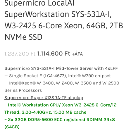
Supermicro LocalAI
SuperWorkstation SYS-531A-I,
W3-2425 6-Core Xeon, 64GB, 2TB
NVMe SSD
1.114.600
Ft
1.237.200
Ft
+ÁFA
Supermicro SYS-531A-I Mid-Tower Server with 4xLFF
— Single Socket E (LGA-4677), Intel® W790 chipset
— Intel®Xeon® W-3400, W-2400, W-3500 and W-2500
Series Processors
Supermicro Super X13SRA-TF alaplap
– Intel® Workstation CPU/ Xeon W3-2425 6-Core/12-
Thread, 3.00-4.40GHz, 15.00 MB cache
– 2x 32GB DDR5-5600 ECC registered RDIMM 2Rx8
(64GB)