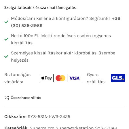
Szolgáltatásaink és szakmai támogatás:
Módosítani kellene a konfiguráción? Segítünk!
+36
(30) 525-2969
Nettó 100e Ft. feletti rendelések esetén ingyenes
kiszállítás
Személyes kiszállításkor akár kipróbálás, üzembe
helyezés
Biztonságos
Gyors
vásárlás:
szállítás:
Összehasonlítás
Cikkszám:
SYS-531A-I-W3-2425
Kategóriák:
Supermicro SuperWorkstation SYS-531A-I
,