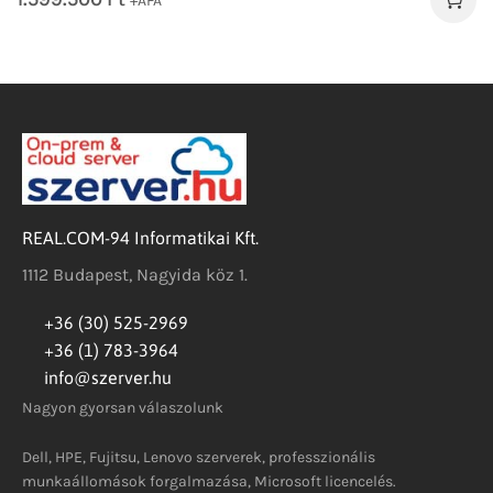
+ÁFA
REAL.COM-94 Informatikai Kft.
1112 Budapest, Nagyida köz 1.
+36 (30) 525-2969
+36 (1) 783-3964
info@szerver.hu
Nagyon gyorsan válaszolunk
Dell, HPE, Fujitsu, Lenovo szerverek, professzionális
munkaállomások forgalmazása, Microsoft licencelés.