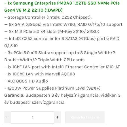
– 1x Samsung Enterprise PM9A3 1.92TB SSD NVMe PCIe
Gen4 V6 M.2 22110 (1DWPD)
– Storage Controller (Intel® C252 Chipset):
— 6x SATA (6Gbps) via Intel® W790; RAID 0/1/5/10 support
— 2x M.2 PCIe 5.0 x4 slots (M-Key 22110/ 2280)
— Intel® C252 controller for 6 SATA3 (6 Gbps) ports; RAID
0,1,5,10
– 3x PCIe 5.0 x16 Slots: support up to 3 Single Width/2
Double Width/2 Triple Width GPU cards
– 1x 1GbE LAN port with Intel® Ethernet Controller I210-AT
– 1x 10GbE LAN with Marvell AQC113
– ALC 888S HD Audio
– 1200W Power Supplies Platinum Level (92%+)
Garancia:
Budapesten 3 év helyszíni garancia, vidéken 3
év budapesti szervízgarancia
Kosárba teszem