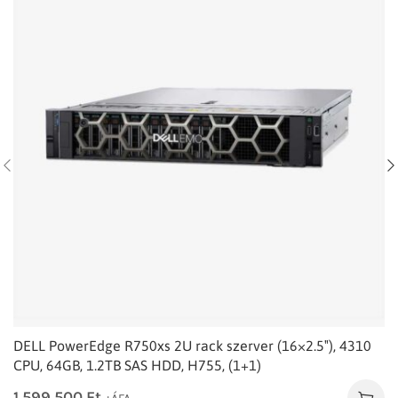
DELL PowerEdge R750xs 2U rack szerver (16×2.5″), 4310
CPU, 64GB, 1.2TB SAS HDD, H755, (1+1)
1.599.500
Ft