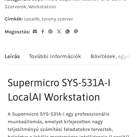
Szerverek
,
Workstation
Címkék:
LocalAI
,
torony szerver
Megosztás:
Leírás
További információk
Bővítések, egyéni
Supermicro SYS-531A-I
LocalAI Workstation
A Supermicro SYS-531A-I egy professzionális
munkaállomás, amelyet kifejezetten nagy
teljesítményű számítási feladatokra terveztek,
beleértve a lokális mesterséges intelligencia (LocalAI)