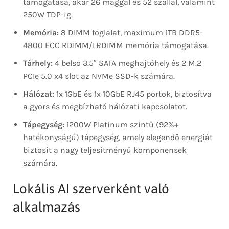
támogatása, akár 26 maggal és 52 szállal, valamint
250W TDP-ig.
Memória:
8 DIMM foglalat, maximum 1TB DDR5-
4800 ECC RDIMM/LRDIMM memória támogatása.
Tárhely:
4 belső 3.5″ SATA meghajtóhely és 2 M.2
PCIe 5.0 x4 slot az NVMe SSD-k számára.
Hálózat:
1x 1GbE és 1x 10GbE RJ45 portok, biztosítva
a gyors és megbízható hálózati kapcsolatot.
Tápegység:
1200W Platinum szintű (92%+
hatékonyságú) tápegység, amely elegendő energiát
biztosít a nagy teljesítményű komponensek
számára.
Lokális AI szerverként való
alkalmazás