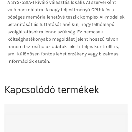
A SYS-531A-I kiváló választás lokális AI szerverként
való használatra. A nagy teljesítményű GPU-k és a
bőséges memória lehetővé teszik komplex AI-modellek
betanítását és futtatását anélkül, hogy felhőalapú
szolgáltatásokra lenne szükség. Ez nemcsak
költséghatékonyabb megoldást jelent hosszú távon,
hanem biztosítja az adatok feletti teljes kontrollt is,
ami különösen fontos lehet érzékeny vagy bizalmas
információk esetén.
Kapcsolódó termékek