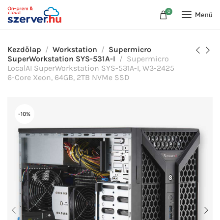
0
Menü
Kezdőlap
Workstation
Supermicro
SuperWorkstation SYS-531A-I
Supermicro
LocalAI SuperWorkstation SYS-531A-I, W3-2425
6-Core Xeon, 64GB, 2TB NVMe SSD
-10%