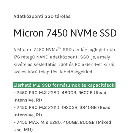
Adatközponti SSD tárolás
Micron 7450 NVMe SSD
A Micron 7450 NVMe™ SSD a világ legfejlettebb
176 rétegű NAND adatközponti SSD-je, amely
kivételes késleltetési időt és PCIe Gen4-et kínál,
széles körű telepítési lehetőségekkel.
Elérhető M.2 SSD formátumok és kapacitások:
–
7450 PRO M.2
2280:
480GB
,
960GB
(
Read
Intensive, RI
)
–
7450 PRO M.2
22110:
1920GB
,
3840GB
(
Read
Intensive, RI
)
–
7450 MAX M.2
2280:
400GB
,
800GB
(
Mixed
Use, MU
)