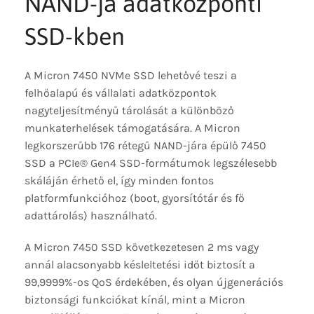
NAND-ja adatközponti
SSD-kben
A Micron 7450 NVMe SSD lehetővé teszi a
felhőalapú és vállalati adatközpontok
nagyteljesítményű tárolását a különböző
munkaterhelések támogatására. A Micron
legkorszerűbb 176 rétegű NAND-jára épülő 7450
SSD a PCIe® Gen4 SSD-formátumok legszélesebb
skáláján érhető el, így minden fontos
platformfunkcióhoz (boot, gyorsítótár és fő
adattárolás) használható.
A Micron 7450 SSD következetesen 2 ms vagy
annál alacsonyabb késleltetési időt biztosít a
99,9999%-os QoS érdekében, és olyan újgenerációs
biztonsági funkciókat kínál, mint a Micron