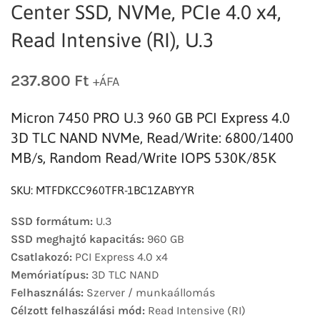
Center SSD, NVMe, PCIe 4.0 x4,
Read Intensive (RI), U.3
237.800
Ft
+ÁFA
Micron 7450 PRO U.3 960 GB PCI Express 4.0
3D TLC NAND NVMe, Read/Write: 6800/1400
MB/s, Random Read/Write IOPS 530K/85K
SKU: MTFDKCC960TFR-1BC1ZABYYR
SSD formátum:
U.3
SSD meghajtó kapacitás:
960 GB
Csatlakozó:
PCI Express 4.0 x4
Memóriatípus:
3D TLC NAND
Felhasználás:
Szerver / munkaállomás
Célzott felhaszálási mód:
Read Intensive (RI)