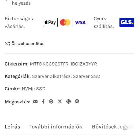
helyezés
Biztonságos
Gyors
vásárlás:
szállítás:
Összehasonlítás
Cikkszám:
MTFDKCC960TFR-1BC1ZABYYR
Kategóriák:
Szerver alkatrész
,
Szerver SSD
Címke:
NVMe SSD
Megosztás:
Leírás
További információk
Bővítések, egyéni