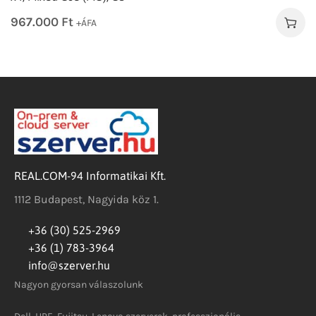
967.000
Ft
+ÁFA
REAL.COM-94 Informatikai Kft.
1112 Budapest, Nagyida köz 1.
+36 (30) 525-2969
+36 (1) 783-3964
info@szerver.hu
Nagyon gyorsan válaszolunk