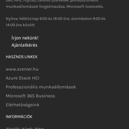
Dell, HPE, Fujitsu, Lenovo szerverek, professzionális
munkaállomások forgalmazása, Microsoft licencelés.
Nyitva: hétköznap 9:00 és 18:00 óra, szombaton 9:00 és
14:00 óra között.
Írjon nekünk!
Ajánlatkérés
HASZNOS LINKEK
www.szerver.hu
Azure Stack HCI
Professzionális munkaállomások
MIcrosoft 365 Business
Elérhetőségeink
INFORMÁCIÓK
Akciók, hírek, blog