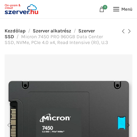
0
Menü
Kezdőlap
Szerver alkatrész
Szerver
SSD
Micron 7450 PRO 960GB Data Center
SSD, NVMe, PCIe 4.0 x4, Read Intensive (RI), U.3