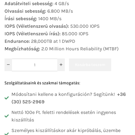
Adatátviteli sebesség:
4 GB/s
Olvasási sebesség:
6.800 MB/s
Írási sebesség:
1400 MB/s
IOPS (Véletlenszerű olvasás):
530.000 IOPS
IOPS (Véletlenszerű írás):
85.000 IOPS
Endurance:
28,000TB at 1 DWPD
Megbízhatóság:
2.0 Million Hours Reliability (MTBF)
Kosárba teszem
Szolgáltatásaink és szakmai támogatás:
Módosítani kellene a konfiguráción? Segítünk!
+36
(30) 525-2969
Nettó 100e Ft. feletti rendelések esetén ingyenes
kiszállítás
Személyes kiszállításkor akár kipróbálás, üzembe