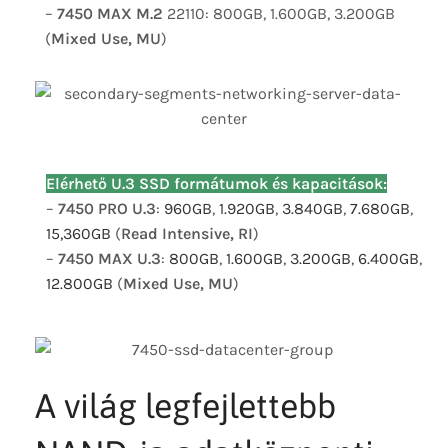
–
7450 MAX M.2
22110: 800GB, 1.600GB, 3.200GB
(
Mixed Use, MU
)
Elérhető U.3 SSD formátumok és kapacitások:
–
7450 PRO U.3
:
960GB
,
1.920GB
,
3.840GB
,
7.680GB
,
15,360GB
(
Read Intensive, RI
)
–
7450 MAX U.3
:
800GB
,
1.600GB
,
3.200GB
,
6.400GB
,
12.800GB
(
Mixed Use, MU
)
A világ legfejlettebb