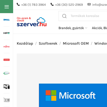
+36 (1) 783 3964
+36 (30) 525-2969
info@szer
Brandek, gyártók
Akciók, B
Kezdőlap
Szoftverek
Microsoft OEM
Window