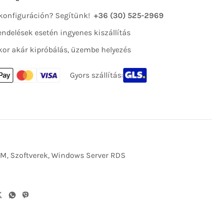
 konfiguráción? Segítünk!
+36 (30) 525-2969
 rendelések esetén ingyenes kiszállítás
kor akár kipróbálás, üzembe helyezés
Gyors szállítás:
EM
,
Szoftverek
,
Windows Server RDS