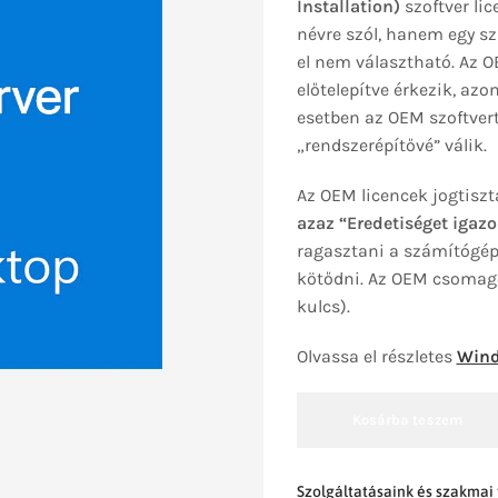
Installation)
szoftver lic
névre szól, hanem egy sz
el nem választható. Az 
előtelepítve érkezik, az
esetben az OEM szoftvert 
„rendszerépítővé” válik.
Az OEM licencek jogtiszt
azaz “Eredetiséget igazo
ragasztani a számítógépr
kötődni. Az OEM csomago
kulcs).
Olvassa el részletes
Wind
Kosárba teszem
Szolgáltatásaink és szakmai