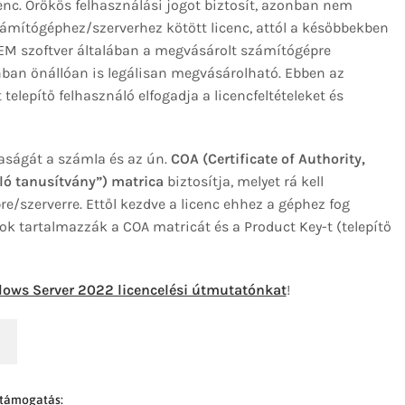
enc. Örökös felhasználási jogot biztosít, azonban nem
ámítógéphez/szerverhez kötött licenc, attól a későbbekben
OEM szoftver általában a megvásárolt számítógépre
onban önállóan is legálisan megvásárolható. Ebben az
telepítő felhasználó elfogadja a licencfeltételeket és
aságát a számla és az ún.
COA (Certificate of Authority,
ló tanusítvány”) matrica
biztosítja, melyet rá kell
e/szerverre. Ettől kezdve a licenc ehhez a géphez fog
k tartalmazzák a COA matricát és a Product Key-t (telepítő
ows Server 2022 licencelési útmutatónkat
!
 támogatás: