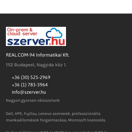
REAL.COM-94 Informatikai Kft.
1112 Budapest, Nagyida köz 1.
+36 (30) 525-2969
+36 (1) 783-3964
info@szerver.hu
Nagyon gyorsan válaszolunk
Dell, HPE, Fujitsu, Lenovo szerverek, professzionális
munkaállomások forgalmazása, Microsoft licencelés.