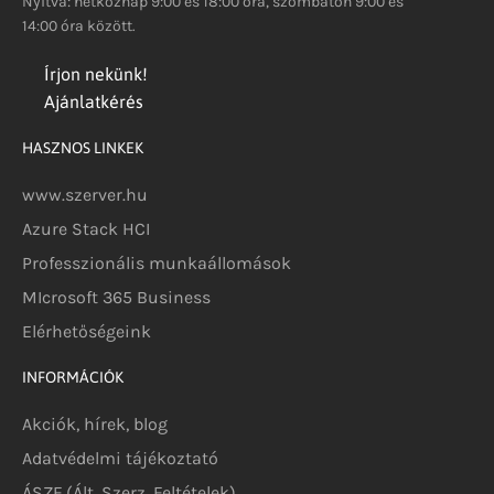
Nyitva: hétköznap 9:00 és 18:00 óra, szombaton 9:00 és
14:00 óra között.
Írjon nekünk!
Ajánlatkérés
HASZNOS LINKEK
www.szerver.hu
Azure Stack HCI
Professzionális munkaállomások
MIcrosoft 365 Business
Elérhetőségeink
INFORMÁCIÓK
Akciók, hírek, blog
Adatvédelmi tájékoztató
ÁSZF (Ált. Szerz. Feltételek)