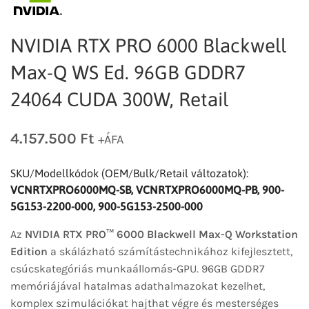
NVIDIA RTX PRO 6000 Blackwell
Max-Q WS Ed. 96GB GDDR7
24064 CUDA 300W, Retail
4.157.500
Ft
+ÁFA
SKU/Modellkódok (OEM/Bulk/Retail változatok):
VCNRTXPRO6000MQ-SB, VCNRTXPRO6000MQ-PB, 900-
5G153-2200-000, 900-5G153-2500-000
Az
NVIDIA RTX PRO™ 6000 Blackwell Max-Q Workstation
Edition
a skálázható számítástechnikához kifejlesztett,
csúcskategóriás munkaállomás-GPU. 96GB GDDR7
memóriájával hatalmas adathalmazokat kezelhet,
komplex szimulációkat hajthat végre és mesterséges