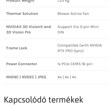
Product Weight
1.23 kg
Thermal Solution
Blower Active Fan
NVIDIA® 3D Vision® and
Support Via 3-pin Mini
3D Vision Pro
DIN
Compatible (with NVIDIA
Frame Lock
RTX PRO Sync)
Power Connector
1x PCIe CEM5 16-pin
NVENC | NVDEC | JPEG
4x | 4x | 4x
Kapcsolódó termékek