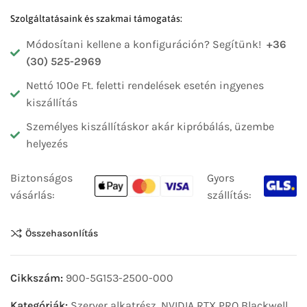
Szolgáltatásaink és szakmai támogatás:
Módosítani kellene a konfiguráción? Segítünk!
+36
(30) 525-2969
Nettó 100e Ft. feletti rendelések esetén ingyenes
kiszállítás
Személyes kiszállításkor akár kipróbálás, üzembe
helyezés
Biztonságos
Gyors
vásárlás:
szállítás:
Összehasonlítás
Cikkszám:
900-5G153-2500-000
Kategóriák:
Szerver alkatrész
,
NVIDIA RTX PRO Blackwell