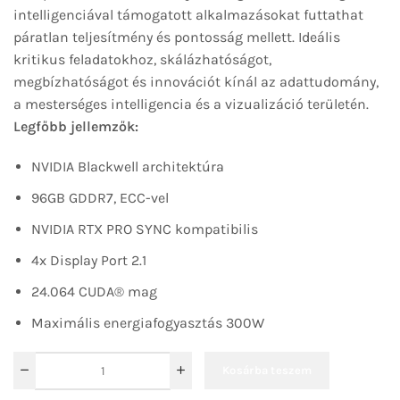
intelligenciával támogatott alkalmazásokat futtathat
páratlan teljesítmény és pontosság mellett. Ideális
kritikus feladatokhoz, skálázhatóságot,
megbízhatóságot és innovációt kínál az adattudomány,
a mesterséges intelligencia és a vizualizáció területén.
Legfőbb jellemzők:
NVIDIA Blackwell architektúra
96GB GDDR7, ECC-vel
NVIDIA RTX PRO SYNC kompatibilis
4x Display Port 2.1
24.064 CUDA® mag
Maximális energiafogyasztás 300W
Kosárba teszem