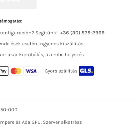
rba teszem
 támogatás:
 konfiguráción? Segítünk!
+36 (30) 525-2969
 rendelések esetén ingyenes kiszállítás
kor akár kipróbálás, üzembe helyezés
Gyors szállítás:
250-000
Ampere és Ada GPU
,
Szerver alkatrész