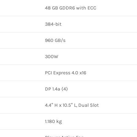
48 GB GDDR6 with ECC
384-bit
960 GB/s
300W
PCI Express 4.0 x16
DP 1.4a (4)
4.4″ H x 10.5″ L, Dual Slot
1.180 kg