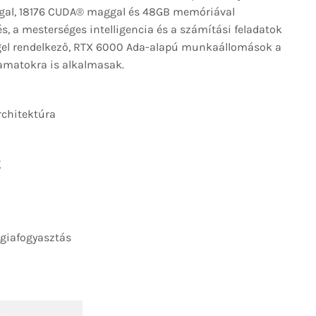
gal, 18176 CUDA® maggal és 48GB memóriával
és, a mesterséges intelligencia és a számítási feladatok
gel rendelkező, RTX 6000 Ada-alapú munkaállomások a
yamatokra is alkalmasak.
rchitektúra
g
giafogyasztás