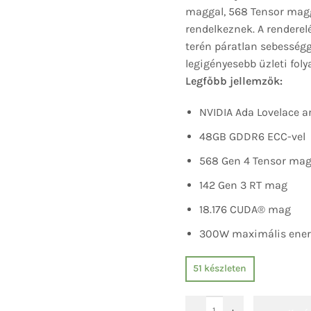
maggal, 568 Tensor mag
rendelkeznek. A renderel
terén páratlan sebesség
legigényesebb üzleti fol
Legfőbb jellemzők:
NVIDIA Ada Lovelace a
48GB GDDR6 ECC-vel
568 Gen 4 Tensor ma
142 Gen 3 RT mag
18.176 CUDA® mag
300W maximális ener
51 készleten