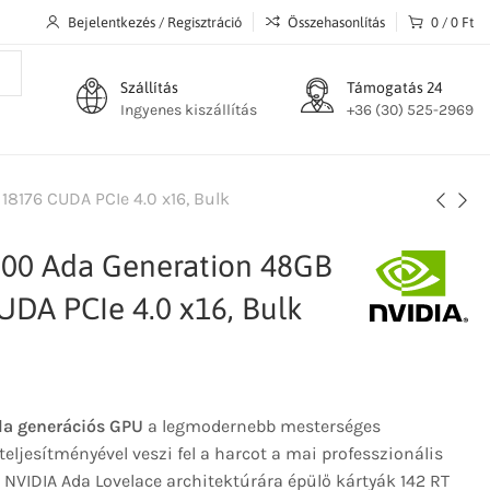
Bejelentkezés / Regisztráció
Összehasonlítás
0
/
0
Ft
Szállítás
Támogatás 24
Ingyenes kiszállítás
+36 (30) 525-2969
8176 CUDA PCIe 4.0 x16, Bulk
00 Ada Generation 48GB
DA PCIe 4.0 x16, Bulk
a generációs GPU
a legmodernebb mesterséges
 teljesítményével veszi fel a harcot a mai professzionális
NVIDIA Ada Lovelace architektúrára épülő kártyák 142 RT