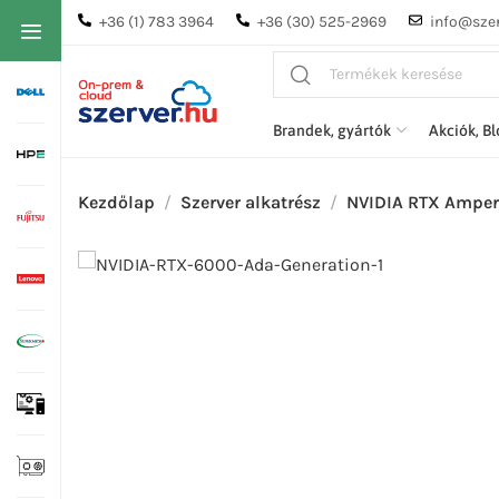
+36 (1) 783 3964
+36 (30) 525-2969
info@szer
Brandek, gyártók
Akciók, B
Kezdőlap
Szerver alkatrész
NVIDIA RTX Amper