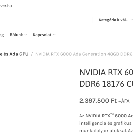
ver.hu
Kategória kiválasztása
log
Rólunk
Kapcsolat
e és Ada GPU
NVIDIA RTX 6000 Ada Generation 48GB DDR6 1
NVIDIA RTX 60
DDR6 18176 CU
2.397.500
Ft
+ÁFA
Az
NVIDIA RTX™ 6000 Ad
intelligencia és grafikus
munkafolyamatokkal. Az 