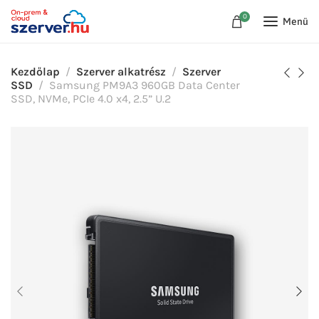
0
Menü
Kezdőlap
Szerver alkatrész
Szerver
SSD
Samsung PM9A3 960GB Data Center
SSD, NVMe, PCIe 4.0 x4, 2.5” U.2