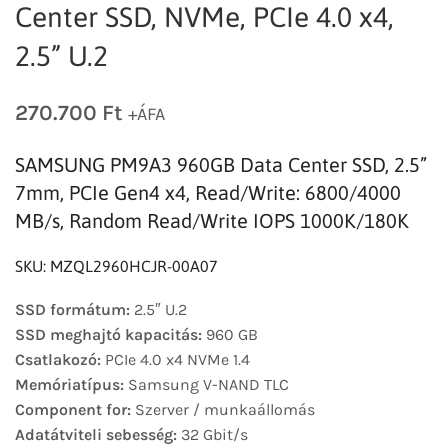
Center SSD, NVMe, PCIe 4.0 x4,
2.5” U.2
270.700
Ft
+ÁFA
SAMSUNG PM9A3 960GB Data Center SSD, 2.5”
7mm, PCIe Gen4 x4, Read/Write: 6800/4000
MB/s, Random Read/Write IOPS 1000K/180K
SKU: MZQL2960HCJR-00A07
SSD formátum:
2.5″ U.2
SSD meghajtó kapacitás:
960 GB
Csatlakozó:
PCIe 4.0 x4 NVMe 1.4
Memóriatípus:
Samsung V-NAND TLC
Component for:
Szerver / munkaállomás
Adatátviteli sebesség:
32 Gbit/s