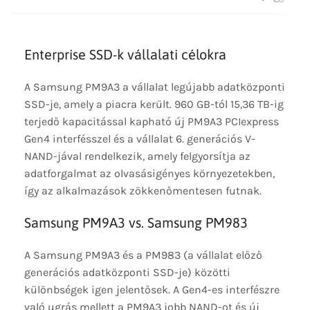
Enterprise SSD-k vállalati célokra
A Samsung PM9A3 a vállalat legújabb adatközponti
SSD-je, amely a piacra került. 960 GB-tól 15,36 TB-ig
terjedő kapacitással kapható új PM9A3 PCIexpress
Gen4 interfésszel és a vállalat 6. generációs V-
NAND-jával rendelkezik, amely felgyorsítja az
adatforgalmat az olvasásigényes környezetekben,
így az alkalmazások zökkenőmentesen futnak.
Samsung PM9A3 vs. Samsung PM983
A Samsung PM9A3 és a PM983 (a vállalat előző
generációs adatközponti SSD-je) közötti
különbségek igen jelentősek. A Gen4-es interfészre
való ugrás mellett a PM9A3 jobb NAND-ot és új