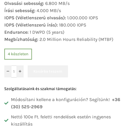
Olvasási sebesség:
6.800 MB/s
Írási sebesség:
4.000 MB/s
IOPS (Véletlenszerű olvasás):
1.000.000 IOPS
IOPS (Véletlenszerű írás):
180.000 IOPS
Endurance:
1 DWPD (5 years)
Megbízhatóság:
2.0 Million Hours Reliability (MTBF)
4 készleten
Kosárba teszem
Szolgáltatásaink és szakmai támogatás:
Módosítani kellene a konfiguráción? Segítünk!
+36
(30) 525-2969
Nettó 100e Ft. feletti rendelések esetén ingyenes
kiszállítás