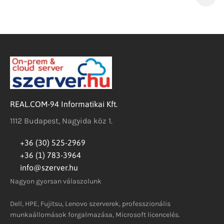
REAL.COM-94 Informatikai Kft.
1112 Budapest, Nagyida köz 1.
+36 (30) 525-2969
+36 (1) 783-3964
info@szerver.hu
Nagyon gyorsan válaszolunk
Dell, HPE, Fujitsu, Lenovo szerverek, professzionális
munkaállomások forgalmazása, Microsoft licencelés.