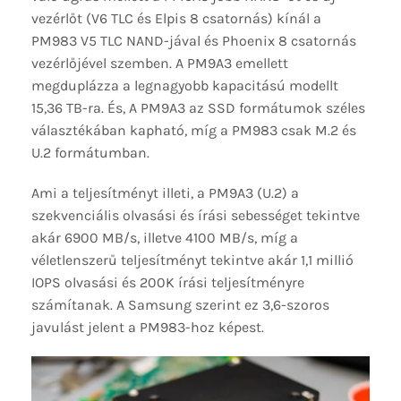
vezérlőt (V6 TLC és Elpis 8 csatornás) kínál a
PM983 V5 TLC NAND-jával és Phoenix 8 csatornás
vezérlőjével szemben. A PM9A3 emellett
megduplázza a legnagyobb kapacitású modellt
15,36 TB-ra. És, A PM9A3 az SSD formátumok széles
választékában kapható, míg a PM983 csak M.2 és
U.2 formátumban.
Ami a teljesítményt illeti, a PM9A3 (U.2) a
szekvenciális olvasási és írási sebességet tekintve
akár 6900 MB/s, illetve 4100 MB/s, míg a
véletlenszerű teljesítményt tekintve akár 1,1 millió
IOPS olvasási és 200K írási teljesítményre
számítanak. A Samsung szerint ez 3,6-szoros
javulást jelent a PM983-hoz képest.