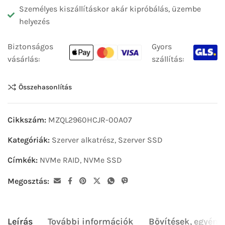
Személyes kiszállításkor akár kipróbálás, üzembe
helyezés
Biztonságos
Gyors
vásárlás:
szállítás:
Összehasonlítás
Cikkszám:
MZQL2960HCJR-00A07
Kategóriák:
Szerver alkatrész
,
Szerver SSD
Címkék:
NVMe RAID
,
NVMe SSD
Megosztás:
Leírás
További információk
Bővítések, egyéni