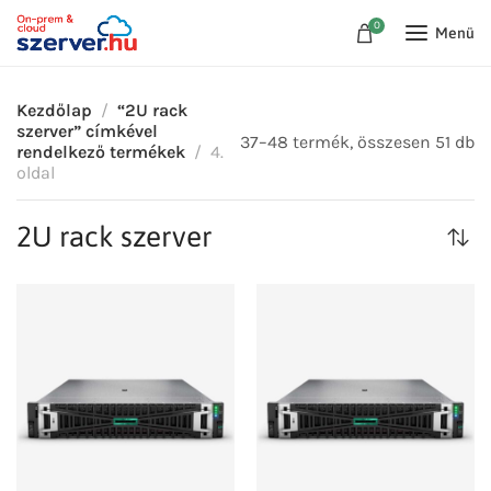
0
Menü
Kezdőlap
“2U rack
szerver” címkével
37–48 termék, összesen 51 db
rendelkező termékek
4.
oldal
2U rack szerver