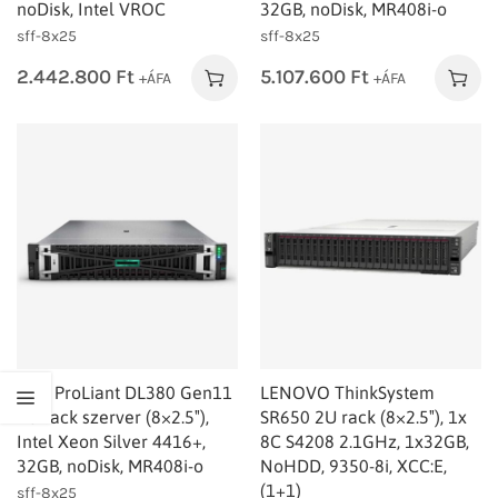
noDisk, Intel VROC
32GB, noDisk, MR408i-o
sff-8x25
sff-8x25
2.442.800
Ft
5.107.600
Ft
+ÁFA
+ÁFA
HPE ProLiant DL380 Gen11
LENOVO ThinkSystem
2U rack szerver (8×2.5″),
SR650 2U rack (8×2.5″), 1x
Intel Xeon Silver 4416+,
8C S4208 2.1GHz, 1x32GB,
32GB, noDisk, MR408i-o
NoHDD, 9350-8i, XCC:E,
(1+1)
sff-8x25