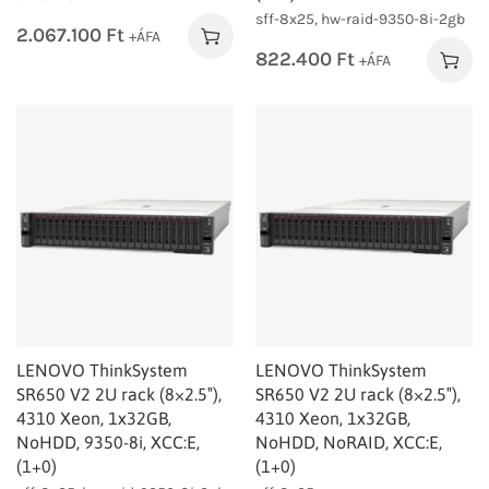
sff-8x25, hw-raid-9350-8i-2gb
2.067.100
Ft
+ÁFA
822.400
Ft
+ÁFA
LENOVO ThinkSystem
LENOVO ThinkSystem
SR650 V2 2U rack (8×2.5″),
SR650 V2 2U rack (8×2.5″),
4310 Xeon, 1x32GB,
4310 Xeon, 1x32GB,
NoHDD, 9350-8i, XCC:E,
NoHDD, NoRAID, XCC:E,
(1+0)
(1+0)