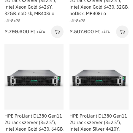
2U rack szerver (8×2.5″),
2U rack szerver (8×2.5″),
Intel Xeon Gold 6426Y,
Intel Xeon Gold 6430, 32GB,
32GB, noDisk, MR408i-o
noDisk, MR408i-o
sff-8x25
sff-8x25
2.799.600
Ft
2.507.600
Ft
+ÁFA
+ÁFA
HPE ProLiant DL380 Gen11
HPE ProLiant DL380 Gen11
2U rack szerver (8×2.5″),
2U rack szerver (8×2.5″),
Intel Xeon Gold 6430, 64GB,
Intel Xeon Silver 4410Y,