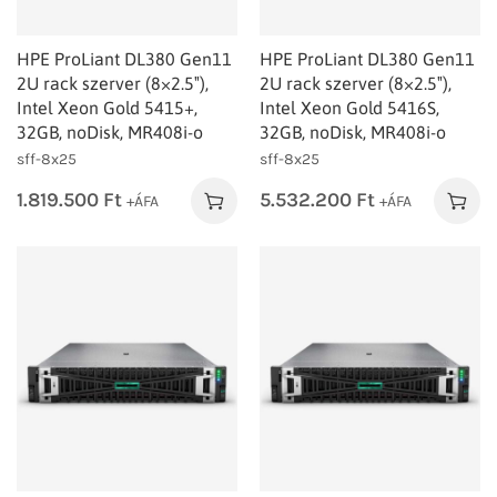
HPE ProLiant DL380 Gen11
HPE ProLiant DL380 Gen11
2U rack szerver (8×2.5″),
2U rack szerver (8×2.5″),
Intel Xeon Gold 5415+,
Intel Xeon Gold 5416S,
32GB, noDisk, MR408i-o
32GB, noDisk, MR408i-o
sff-8x25
sff-8x25
1.819.500
Ft
5.532.200
Ft
+ÁFA
+ÁFA