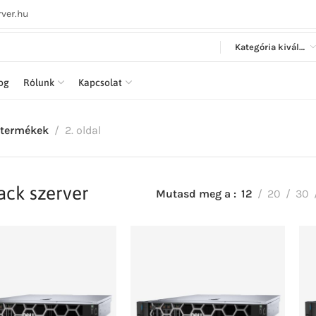
ver.hu
Kategória kiválasztása
log
Rólunk
Kapcsolat
 termékek
2. oldal
ack szerver
Mutasd meg a
12
20
30