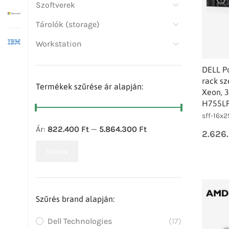
Szoftverek
Tárolók (storage)
Workstation
DELL P
rack sz
Termékek szűrése ár alapján:
Xeon, 
H755LP,
sff-16x2
Ár:
822.400 Ft
—
5.864.300 Ft
2.626
Szűrés
Szűrés brand alapján:
Dell Technologies
(17)