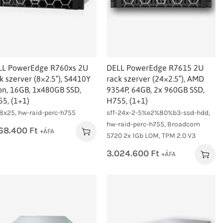
LL PowerEdge R760xs 2U
DELL PowerEdge R7615 2U
k szerver (8×2.5″), S4410Y
rack szerver (24×2.5″), AMD
n, 16GB, 1x480GB SSD,
9354P, 64GB, 2x 960GB SSD,
5, (1+1)
H755, (1+1)
-8x25, hw-raid-perc-h755
sff-24x-2-5%e2%80%b3-ssd-hdd,
hw-raid-perc-h755, Broadcom
568.400
Ft
+ÁFA
5720 2x 1Gb LOM, TPM 2.0 V3
3.024.600
Ft
+ÁFA