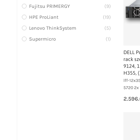
Fujitsu PRIMERGY
(9)
HPE ProLiant
(19)
Lenovo ThinkSystem
(5)
Supermicro
(1)
DELL P
rack sz
9124, 
H355, (
lff-12x3
5720 2x 
2.596