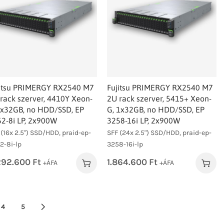
jitsu PRIMERGY RX2540 M7
Fujitsu PRIMERGY RX2540 M7
rack szerver, 4410Y Xeon-
2U rack szerver, 5415+ Xeon-
1x32GB, no HDD/SSD, EP
G, 1x32GB, no HDD/SSD, EP
2-8i LP, 2x900W
3258-16i LP, 2x900W
 (16x 2.5") SSD/HDD, praid-ep-
SFF (24x 2.5") SSD/HDD, praid-ep-
2-8i-lp
3258-16i-lp
292.600
Ft
1.864.600
Ft
+ÁFA
+ÁFA
4
5