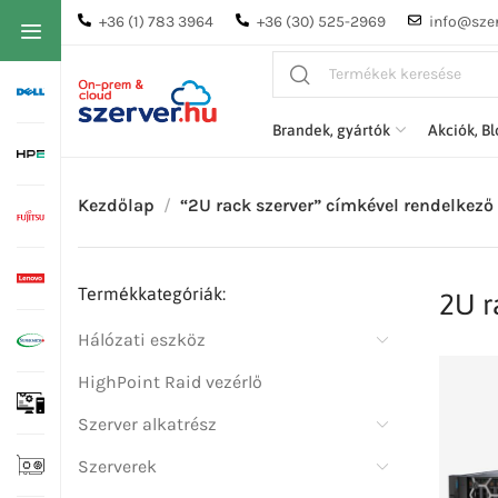
+36 (1) 783 3964
+36 (30) 525-2969
info@szer
Brandek, gyártók
Akciók, B
Kezdőlap
“2U rack szerver” címkével rendelkező
Termékkategóriák:
2U r
Hálózati eszköz
HighPoint Raid vezérlő
Szerver alkatrész
Szerverek