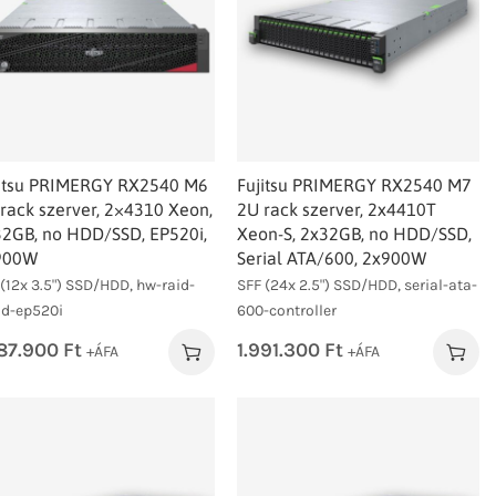
jitsu PRIMERGY RX2540 M6
Fujitsu PRIMERGY RX2540 M7
rack szerver, 2×4310 Xeon,
2U rack szerver, 2x4410T
2GB, no HDD/SSD, EP520i,
Xeon-S, 2x32GB, no HDD/SSD,
900W
Serial ATA/600, 2x900W
 (12x 3.5") SSD/HDD, hw-raid-
SFF (24x 2.5") SSD/HDD, serial-ata-
id-ep520i
600-controller
587.900
Ft
1.991.300
Ft
+ÁFA
+ÁFA