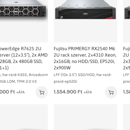
owerEdge R7625 2U
Fujitsu PRIMERGY RX2540 M6
Fu
erver (12×3.5″), 2x AMD
2U rack szerver, 2×4310 Xeon,
2U 
128GB, 2x 480GB SSD,
2x16GB, no HDD/SSD, EP520i,
2x3
1+1)
2x900W
2x
5, hw-raid-h355, Broadcom
LFF (10x 3.5") SSD/HDD, hw-raid-
LFF
1Gb LOM, TPM 2.0 V3
praid-ep520i
pra
.000
Ft
1.554.900
Ft
1.
+ÁFA
+ÁFA