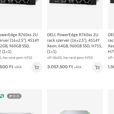
owerEdge R760xs 2U
DELL PowerEdge R760xs 2U
DE
erver (16×2.5″), 4514Y
rack szerver (16×2.5″), 4514Y
rac
32GB, 960GB SSD,
Xeon, 64GB, 960GB SSD, H755,
Xeo
 (1+1)
(1+1)
H75
5, hw-raid-perc-h755
sff-16x25, hw-raid-perc-h755
sff
.500
Ft
3.057.500
Ft
1.
+ÁFA
+ÁFA