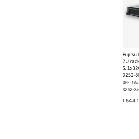
Fujits
2U rack
S, 1x3
3252-8
SFF (16x
3252-8i
1.544.