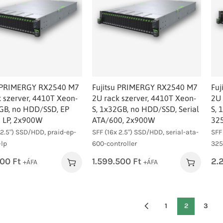
u PRIMERGY RX2540 M7
Fujitsu PRIMERGY RX2540 M7
Fu
 szerver, 4410T Xeon-
2U rack szerver, 4410T Xeon-
2U 
2GB, no HDD/SSD, EP
S, 1x32GB, no HDD/SSD, Serial
S, 
i LP, 2x900W
ATA/600, 2x900W
325
 2.5") SSD/HDD, praid-ep-
SFF (16x 2.5") SSD/HDD, serial-ata-
SFF
-lp
600-controller
325
100
Ft
1.599.500
Ft
2.
+ÁFA
+ÁFA
1
2
3