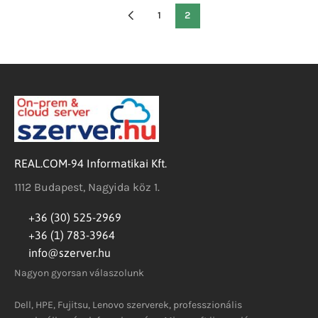
1
2
REAL.COM-94 Informatikai Kft.
1112 Budapest, Nagyida köz 1.
+36 (30) 525-2969
+36 (1) 783-3964
info@szerver.hu
Nagyon gyorsan válaszolunk
Dell, HPE, Fujitsu, Lenovo szerverek, professzionális