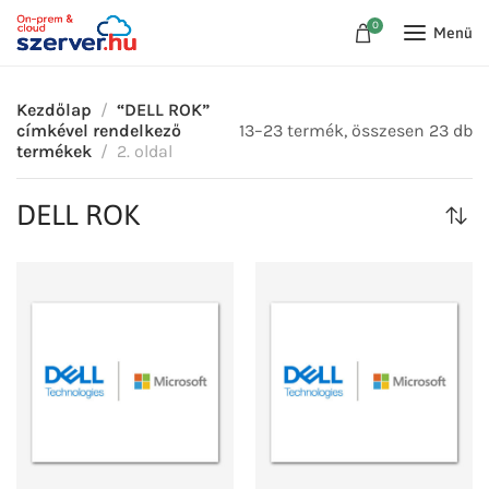
0
Menü
Kezdőlap
“DELL ROK”
címkével rendelkező
13–23 termék, összesen 23 db
termékek
2. oldal
DELL ROK