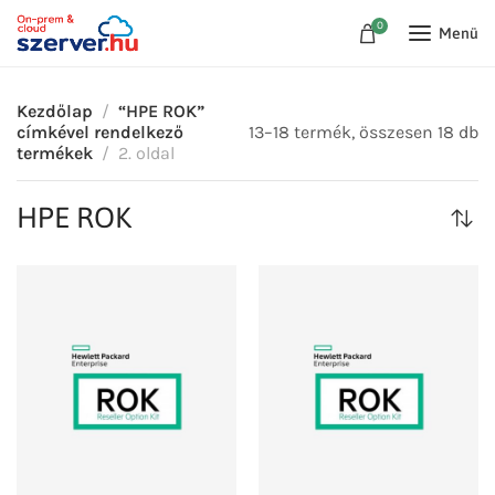
0
Menü
Kezdőlap
“HPE ROK”
címkével rendelkező
13–18 termék, összesen 18 db
termékek
2. oldal
HPE ROK