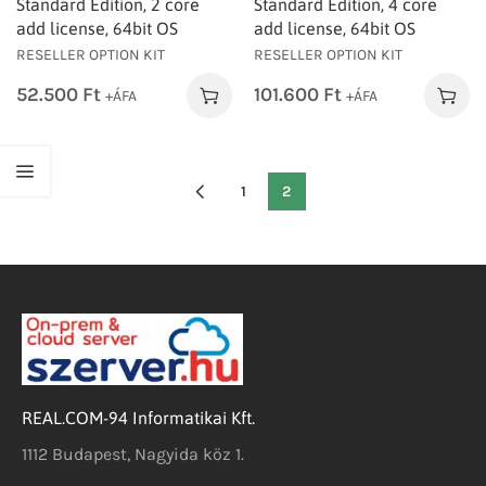
Standard Edition, 2 core
Standard Edition, 4 core
add license, 64bit OS
add license, 64bit OS
RESELLER OPTION KIT
RESELLER OPTION KIT
52.500
Ft
101.600
Ft
+ÁFA
+ÁFA
1
2
REAL.COM-94 Informatikai Kft.
1112 Budapest, Nagyida köz 1.