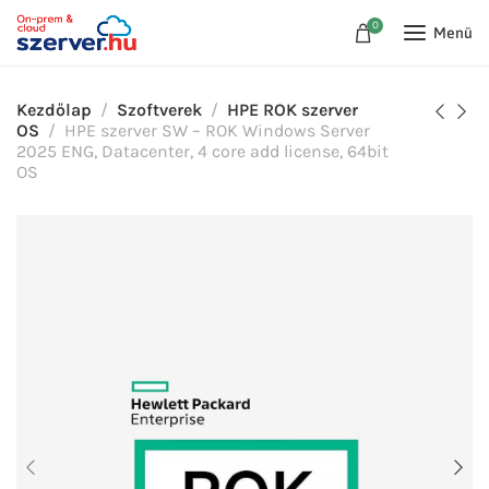
0
Menü
Kezdőlap
Szoftverek
HPE ROK szerver
OS
HPE szerver SW – ROK Windows Server
2025 ENG, Datacenter, 4 core add license, 64bit
OS