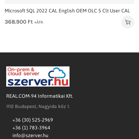
Microsoft SQL 2022 CAL English OEM OLC 5 Clt User CAL
368.900
Ft
+ÁFA
REAL.COM-94 Informatikai Kft.
1112 Budapest, Nagyida köz 1.
+36 (30) 525-2969
+36 (1) 783-3964
info@szerver.hu