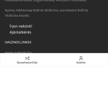
munkaállomások forgalmazása, Microsoft licencelés.
Nyitva: hétköznap 9:00 és 18:00 óra, szombaton 9:00 és
14:00 óra között.
Írjon nekünk!
Ajánlatkérés
HASZNOS LINKEK
www.szerver.hu
Azure Stack HCI
Összehasonlítás
Számla
Professzionális munkaállomások
MIcrosoft 365 Business
Elérhetőségeink
INFORMÁCIÓK
Akciók, hírek, blog