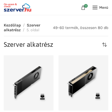
0
Menü
Kezdőlap
Szerver
49–60 termék, összesen 80 db
alkatrész
5. oldal
Szerver alkatrész