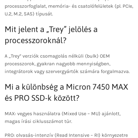
processzorfoglalat, memória- és csatolófelületek (pl. PCIe,
U.2, M.2, SAS) típusát.
Mit jelent a „Trey” jelölés a
processzoroknál?
A „Trey” verziók csomagolás nélküli (bulk) OEM
processzorok, gyakran nagyobb mennyiségben,
integrátorok vagy szervergyártók számára forgalmazva.
Mi a különbség a Micron 7450 MAX
és PRO SSD-k között?
MAX: vegyes használatra (Mixed Use – MU) ajánlott,
magas írási ciklusszámot tűr.
PRO: olvasás-intenzív (Read Intensive – RI) környezetre