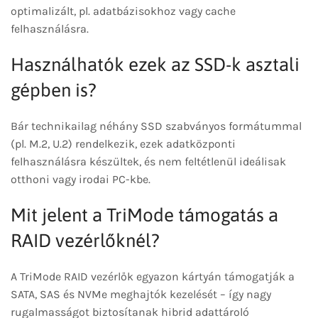
optimalizált, pl. adatbázisokhoz vagy cache
felhasználásra.
Használhatók ezek az SSD-k asztali
gépben is?
Bár technikailag néhány SSD szabványos formátummal
(pl. M.2, U.2) rendelkezik, ezek adatközponti
felhasználásra készültek, és nem feltétlenül ideálisak
otthoni vagy irodai PC-kbe.
Mit jelent a TriMode támogatás a
RAID vezérlőknél?
A TriMode RAID vezérlők egyazon kártyán támogatják a
SATA, SAS és NVMe meghajtók kezelését – így nagy
rugalmasságot biztosítanak hibrid adattároló