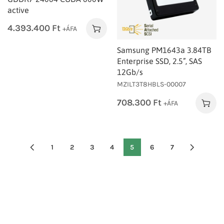
active
4.393.400
Ft
+ÁFA
Samsung PM1643a 3.84TB
Enterprise SSD, 2.5”, SAS
12Gb/s
MZILT3T8HBLS-00007
708.300
Ft
+ÁFA
1
2
3
4
5
6
7