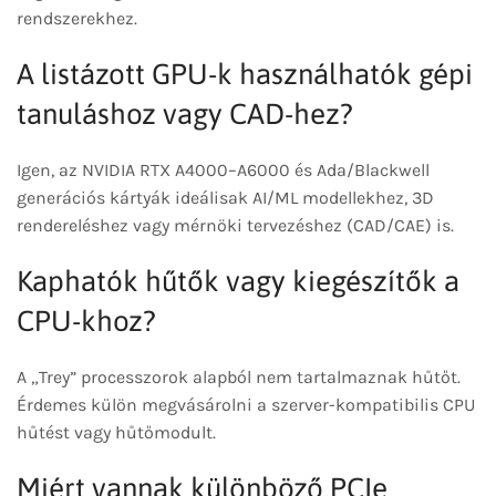
rendszerekhez.
A listázott GPU-k használhatók gépi
tanuláshoz vagy CAD-hez?
Igen, az NVIDIA RTX A4000–A6000 és Ada/Blackwell
generációs kártyák ideálisak AI/ML modellekhez, 3D
rendereléshez vagy mérnöki tervezéshez (CAD/CAE) is.
Kaphatók hűtők vagy kiegészítők a
CPU-khoz?
A „Trey” processzorok alapból nem tartalmaznak hűtőt.
Érdemes külön megvásárolni a szerver-kompatibilis CPU
hűtést vagy hűtőmodult.
Miért vannak különböző PCIe