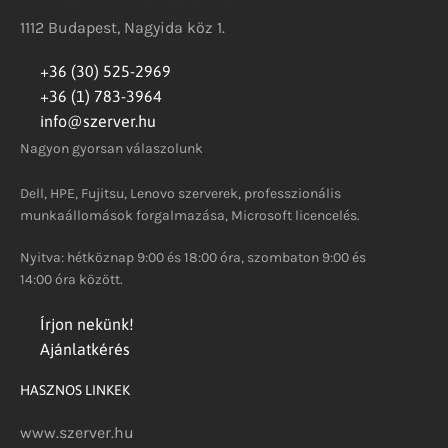
1112 Budapest, Nagyida köz 1.
+36 (30) 525-2969
+36 (1) 783-3964
info@szerver.hu
Nagyon gyorsan válaszolunk
Dell, HPE, Fujitsu, Lenovo szerverek, professzionális
munkaállomások forgalmazása, Microsoft licencelés.
Nyitva: hétköznap 9:00 és 18:00 óra, szombaton 9:00 és
14:00 óra között.
Írjon nekünk!
Ajánlatkérés
HASZNOS LINKEK
www.szerver.hu