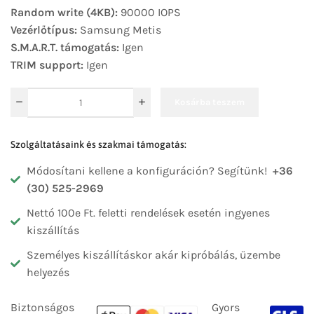
Random write (4KB):
90000 IOPS
Vezérlőtípus:
Samsung Metis
S.M.A.R.T. támogatás:
Igen
TRIM support:
Igen
Kosárba teszem
Szolgáltatásaink és szakmai támogatás:
Módosítani kellene a konfiguráción? Segítünk!
+36
(30) 525-2969
Nettó 100e Ft. feletti rendelések esetén ingyenes
kiszállítás
Személyes kiszállításkor akár kipróbálás, üzembe
helyezés
Biztonságos
Gyors