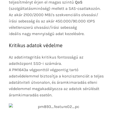
teljesítményt érjen el magas szintű
QoS
(szolgáltatásminőség) mellett a SAS-csatlakozón.
Az akár 2100/2000 MB/s szekvenciális olvasási/
írási sebesség és az akár 450.000/90.000 IOPS
véletlenszerű olvasási/írási sebesség
ideális nagy mennyiségű adat kezelésére.
Kritikus adatok védelme
Az adatintegritás kritikus fontosságú az
adatközpont SSD-i számára.
A PM1643a végponttól végpontig tartó
adatvédelemmel biztosítja a konzisztenciát a teljes
adatátviteli útvonalon, és áramkimaradás elleni
védelemmel megakadályozza az adatok sérülését
áramkimaradás esetén.