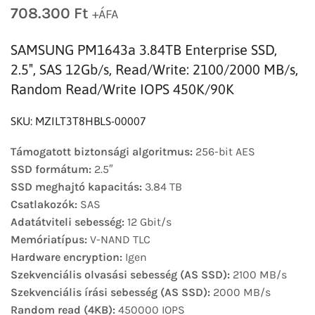
708.300
Ft
+ÁFA
SAMSUNG PM1643a 3.84TB Enterprise SSD,
2.5″, SAS 12Gb/​s, Read/Write: 2100/2000 MB/s,
Random Read/Write IOPS 450K/90K
SKU: MZILT3T8HBLS-00007
Támogatott biztonsági algoritmus:
256-bit AES
SSD formátum:
2.5″
SSD meghajtó kapacitás:
3.84 TB
Csatlakozók:
SAS
Adatátviteli sebesség:
12 Gbit/s
Memóriatípus:
V-NAND TLC
Hardware encryption:
Igen
Szekvenciális olvasási sebesség (AS SSD):
2100 MB/s
Szekvenciális írási sebesség (AS SSD):
2000 MB/s
Random read (4KB):
450000 IOPS