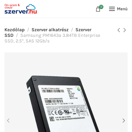
0
Menü
Kezdőlap
Szerver alkatrész
Szerver
SSD
Samsung PM1643a 3.84TB Enterprise
SSD, 2.5”, SAS 12Gb/s