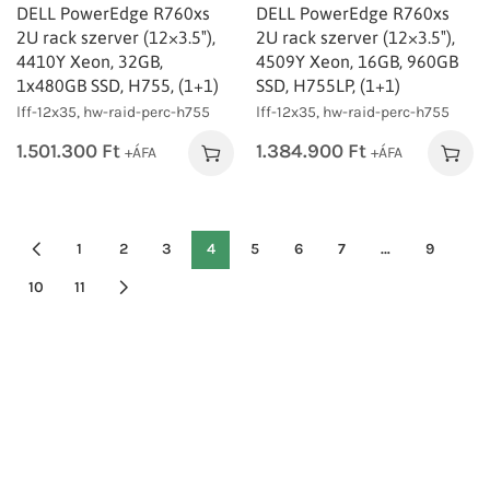
DELL PowerEdge R760xs
DELL PowerEdge R760xs
2U rack szerver (12×3.5″),
2U rack szerver (12×3.5″),
4410Y Xeon, 32GB,
4509Y Xeon, 16GB, 960GB
1x480GB SSD, H755, (1+1)
SSD, H755LP, (1+1)
lff-12x35, hw-raid-perc-h755
lff-12x35, hw-raid-perc-h755
1.501.300
Ft
1.384.900
Ft
+ÁFA
+ÁFA
1
2
3
4
5
6
7
…
9
10
11