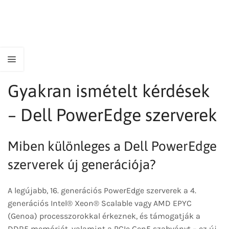
Gyakran ismételt kérdések
– Dell PowerEdge szerverek
Miben különleges a Dell PowerEdge
szerverek új generációja?
A legújabb, 16. generációs PowerEdge szerverek a 4.
generációs Intel® Xeon® Scalable vagy AMD EPYC
(Genoa) processzorokkal érkeznek, és támogatják a
DDR5 memóriát, valamint a PCIe Gen5 szabványt – ez új