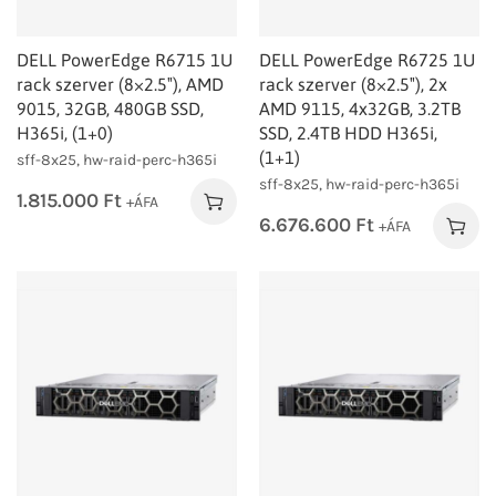
DELL PowerEdge R6715 1U
DELL PowerEdge R6725 1U
rack szerver (8×2.5″), AMD
rack szerver (8×2.5″), 2x
9015, 32GB, 480GB SSD,
AMD 9115, 4x32GB, 3.2TB
H365i, (1+0)
SSD, 2.4TB HDD H365i,
(1+1)
sff-8x25, hw-raid-perc-h365i
sff-8x25, hw-raid-perc-h365i
1.815.000
Ft
+ÁFA
6.676.600
Ft
+ÁFA