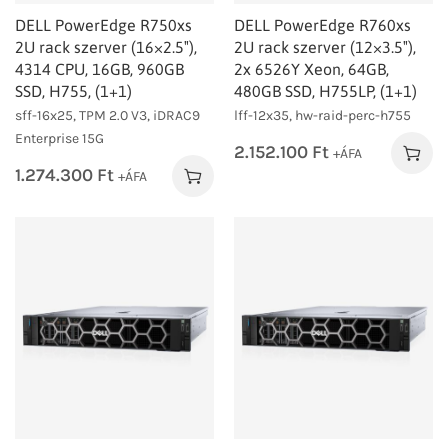
DELL PowerEdge R750xs
DELL PowerEdge R760xs
2U rack szerver (16×2.5″),
2U rack szerver (12×3.5″),
4314 CPU, 16GB, 960GB
2x 6526Y Xeon, 64GB,
SSD, H755, (1+1)
480GB SSD, H755LP, (1+1)
sff-16x25, TPM 2.0 V3, iDRAC9
lff-12x35, hw-raid-perc-h755
Enterprise 15G
2.152.100
Ft
+ÁFA
1.274.300
Ft
+ÁFA