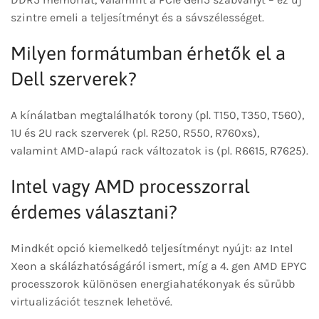
szintre emeli a teljesítményt és a sávszélességet.
Milyen formátumban érhetők el a
Dell szerverek?
A kínálatban megtalálhatók torony (pl. T150, T350, T560),
1U és 2U rack szerverek (pl. R250, R550, R760xs),
valamint AMD-alapú rack változatok is (pl. R6615, R7625).
Intel vagy AMD processzorral
érdemes választani?
Mindkét opció kiemelkedő teljesítményt nyújt: az Intel
Xeon a skálázhatóságáról ismert, míg a 4. gen AMD EPYC
processzorok különösen energiahatékonyak és sűrűbb
virtualizációt tesznek lehetővé.