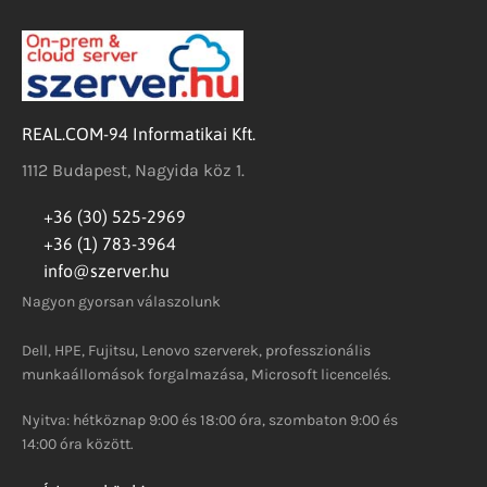
REAL.COM-94 Informatikai Kft.
1112 Budapest, Nagyida köz 1.
+36 (30) 525-2969
+36 (1) 783-3964
info@szerver.hu
Nagyon gyorsan válaszolunk
Dell, HPE, Fujitsu, Lenovo szerverek, professzionális
munkaállomások forgalmazása, Microsoft licencelés.
Nyitva: hétköznap 9:00 és 18:00 óra, szombaton 9:00 és
14:00 óra között.