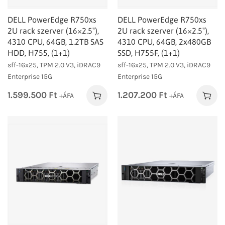
DELL PowerEdge R750xs
DELL PowerEdge R750xs
2U rack szerver (16×2.5″),
2U rack szerver (16×2.5″),
4310 CPU, 64GB, 1.2TB SAS
4310 CPU, 64GB, 2x480GB
HDD, H755, (1+1)
SSD, H755F, (1+1)
sff-16x25, TPM 2.0 V3, iDRAC9
sff-16x25, TPM 2.0 V3, iDRAC9
Enterprise 15G
Enterprise 15G
1.599.500
Ft
1.207.200
Ft
+ÁFA
+ÁFA