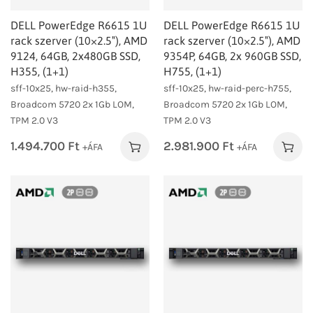
DELL PowerEdge R6615 1U
DELL PowerEdge R6615 1U
rack szerver (10×2.5″), AMD
rack szerver (10×2.5″), AMD
9124, 64GB, 2x480GB SSD,
9354P, 64GB, 2x 960GB SSD,
H355, (1+1)
H755, (1+1)
sff-10x25, hw-raid-h355,
sff-10x25, hw-raid-perc-h755,
Broadcom 5720 2x 1Gb LOM,
Broadcom 5720 2x 1Gb LOM,
TPM 2.0 V3
TPM 2.0 V3
1.494.700
Ft
2.981.900
Ft
+ÁFA
+ÁFA