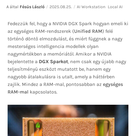
A által
Fésüs László
2025.08.25.
AI Workstation
Local AI
Fedezzük fel, hogy a NVIDIA DGX Spark hogyan emeli ki
az egységes RAM-rendszerek (
Unified RAM
) felé
történő döntő elmozdulást, és miért függnek a nagy
mesterséges intelligencia modellek olyan
nagymértékben a memóriától. Amikor a NVIDIA
bejelentette a
DGX Sparkot
, nem csak egy újabb nagy
teljesítményű eszközt mutatott be, hanem egy
nagyobb átalakulásra is utalt, amely a háttérben
zajlik. Mindez a RAM-mal, pontosabban az
egységes
RAM-mal
kapcsolatos.