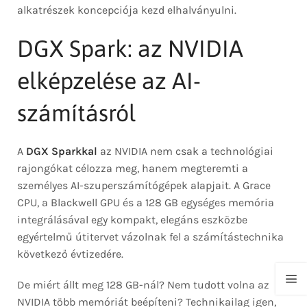
alkatrészek koncepciója kezd elhalványulni.
DGX Spark: az NVIDIA
elképzelése az AI-
számításról
A
DGX Sparkkal
az NVIDIA nem csak a technológiai
rajongókat célozza meg, hanem megteremti a
személyes AI-szuperszámítógépek alapjait. A Grace
CPU, a Blackwell GPU és a 128 GB egységes memória
integrálásával egy kompakt, elegáns eszközbe
egyértelmű útitervet vázolnak fel a számítástechnika
következő évtizedére.
De miért állt meg 128 GB-nál? Nem tudott volna az
NVIDIA több memóriát beépíteni? Technikailag igen,