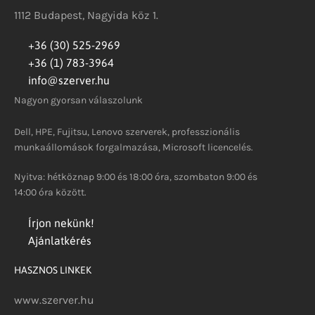
1112 Budapest, Nagyida köz 1.
+36 (30) 525-2969
+36 (1) 783-3964
info@szerver.hu
Nagyon gyorsan válaszolunk
Dell, HPE, Fujitsu, Lenovo szerverek, professzionális
munkaállomások forgalmazása, Microsoft licencelés.
Nyitva: hétköznap 9:00 és 18:00 óra, szombaton 9:00 és
14:00 óra között.
Írjon nekünk!
Ajánlatkérés
HASZNOS LINKEK
www.szerver.hu