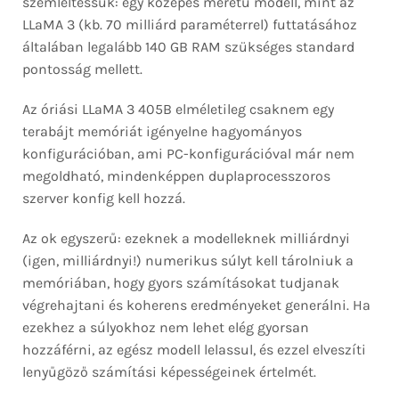
szemléltessük: egy közepes méretű modell, mint az
LLaMA 3 (kb. 70 milliárd paraméterrel) futtatásához
általában legalább 140 GB RAM szükséges standard
pontosság mellett.
Az óriási LLaMA 3 405B elméletileg csaknem egy
terabájt memóriát igényelne hagyományos
konfigurációban, ami PC-konfigurációval már nem
megoldható, mindenképpen duplaprocesszoros
szerver konfig kell hozzá.
Az ok egyszerű: ezeknek a modelleknek milliárdnyi
(igen, milliárdnyi!) numerikus súlyt kell tárolniuk a
memóriában, hogy gyors számításokat tudjanak
végrehajtani és koherens eredményeket generálni. Ha
ezekhez a súlyokhoz nem lehet elég gyorsan
hozzáférni, az egész modell lelassul, és ezzel elveszíti
lenyűgöző számítási képességeinek értelmét.