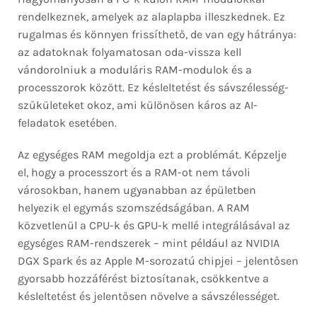
rendelkeznek, amelyek az alaplapba illeszkednek. Ez
rugalmas és könnyen frissíthető, de van egy hátránya:
az adatoknak folyamatosan oda-vissza kell
vándorolniuk a moduláris RAM-modulok és a
processzorok között. Ez késleltetést és sávszélesség-
szűkületeket okoz, ami különösen káros az AI-
feladatok esetében.
Az egységes RAM megoldja ezt a problémát. Képzelje
el, hogy a processzort és a RAM-ot nem távoli
városokban, hanem ugyanabban az épületben
helyezik el egymás szomszédságában. A RAM
közvetlenül a CPU-k és GPU-k mellé integrálásával az
egységes RAM-rendszerek – mint például az NVIDIA
DGX Spark és az Apple M-sorozatú chipjei – jelentősen
gyorsabb hozzáférést biztosítanak, csökkentve a
késleltetést és jelentősen növelve a sávszélességet.