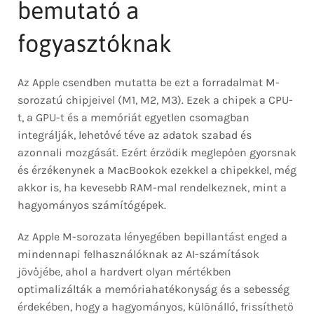
bemutató a
fogyasztóknak
Az Apple csendben mutatta be ezt a forradalmat M-
sorozatú chipjeivel (M1, M2, M3). Ezek a chipek a CPU-
t, a GPU-t és a memóriát egyetlen csomagban
integrálják, lehetővé téve az adatok szabad és
azonnali mozgását. Ezért érződik meglepően gyorsnak
és érzékenynek a MacBookok ezekkel a chipekkel, még
akkor is, ha kevesebb RAM-mal rendelkeznek, mint a
hagyományos számítógépek.
Az Apple M-sorozata lényegében bepillantást enged a
mindennapi felhasználóknak az AI-számítások
jövőjébe, ahol a hardvert olyan mértékben
optimalizálták a memóriahatékonyság és a sebesség
érdekében, hogy a hagyományos, különálló, frissíthető