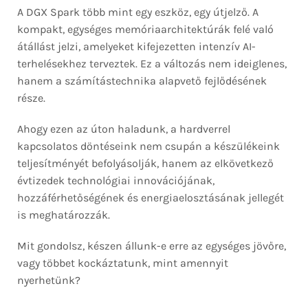
A DGX Spark több mint egy eszköz, egy útjelző. A
kompakt, egységes memóriaarchitektúrák felé való
átállást jelzi, amelyeket kifejezetten intenzív AI-
terhelésekhez terveztek. Ez a változás nem ideiglenes,
hanem a számítástechnika alapvető fejlődésének
része.
Ahogy ezen az úton haladunk, a hardverrel
kapcsolatos döntéseink nem csupán a készülékeink
teljesítményét befolyásolják, hanem az elkövetkező
évtizedek technológiai innovációjának,
hozzáférhetőségének és energiaelosztásának jellegét
is meghatározzák.
Mit gondolsz, készen állunk-e erre az egységes jövőre,
vagy többet kockáztatunk, mint amennyit
nyerhetünk?