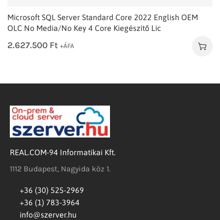
Microsoft SQL Server Standard Core 2022 English OEM
OLC No Media/No Key 4 Core Kiegészítő Lic
2.627.500
Ft
+ÁFA
REAL.COM-94 Informatikai Kft.
1112 Budapest, Nagyida köz 1.
+36 (30) 525-2969
+36 (1) 783-3964
info@szerver.hu