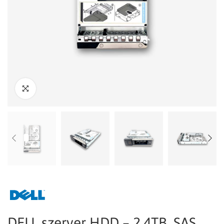
DELL szerver HDD – 2.4TB, SAS