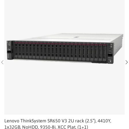
Lenovo ThinkSystem SR650 V3 2U rack (2.5″), 4410Y,
1x32GB, NoHDD, 9350-8i, XCC Plat, (1+1)