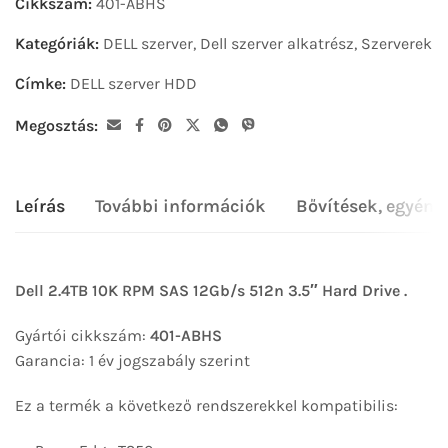
Cikkszám:
401-ABHS
Kategóriák:
DELL szerver
,
Dell szerver alkatrész
,
Szerverek
Címke:
DELL szerver HDD
Megosztás:
Leírás
További információk
Bővítések, egyéni
Dell 2.4TB 10K RPM SAS 12Gb/s 512n 3.5″ Hard Drive .
Gyártói cikkszám:
401-ABHS
Garancia: 1 év jogszabály szerint
Ez a termék a következő rendszerekkel kompatibilis: