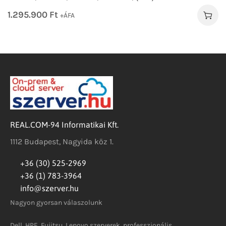
1.295.900
Ft
+ÁFA
REAL.COM-94 Informatikai Kft.
1112 Budapest, Nagyida köz 1.
+36 (30) 525-2969
+36 (1) 783-3964
info@szerver.hu
Nagyon gyorsan válaszolunk
Dell, HPE, Fujitsu, Lenovo szerverek, professzionális