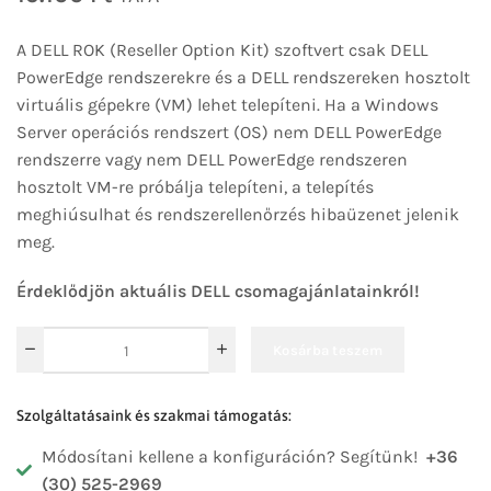
A DELL ROK (Reseller Option Kit) szoftvert csak DELL
PowerEdge rendszerekre és a DELL rendszereken hosztolt
virtuális gépekre (VM) lehet telepíteni. Ha a Windows
Server operációs rendszert (OS) nem DELL PowerEdge
rendszerre vagy nem DELL PowerEdge rendszeren
hosztolt VM-re próbálja telepíteni, a telepítés
meghiúsulhat és rendszerellenőrzés hibaüzenet jelenik
meg.
Érdeklődjön aktuális DELL csomagajánlatainkról!
Kosárba teszem
Szolgáltatásaink és szakmai támogatás:
Módosítani kellene a konfiguráción? Segítünk!
+36
(30) 525-2969