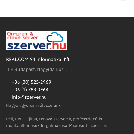
REAL.COM-94 Informatikai Kft.
1112 Budapest, Nagyida köz 1.
+36 (30) 525-2969
+36 (1) 783-3964
info@szerver.hu
Nagyon gyorsan válaszolunk
Dell, HPE, Fujitsu, Lenovo szerverek, professzionális
munkaállomások forgalmazása, Microsoft licencelés.