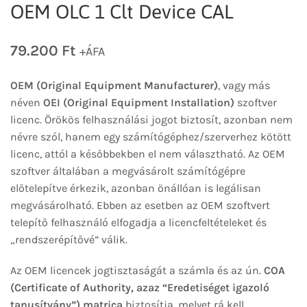
OEM OLC 1 Clt Device CAL
79.200
Ft
+ÁFA
OEM (Original Equipment Manufacturer)
, vagy más
néven
OEI (Original Equipment Installation)
szoftver
licenc. Örökös felhasználási jogot biztosít, azonban nem
névre szól, hanem egy számítógéphez/szerverhez kötött
licenc, attól a későbbekben el nem választható. Az OEM
szoftver általában a megvásárolt számítógépre
előtelepítve érkezik, azonban önállóan is legálisan
megvásárolható. Ebben az esetben az OEM szoftvert
telepítő felhasználó elfogadja a licencfeltételeket és
„rendszerépítővé” válik.
Az OEM licencek jogtisztaságát a számla és az ún.
COA
(Certificate of Authority, azaz “Eredetiséget igazoló
tanusítvány”) matrica
biztosítja, melyet rá kell