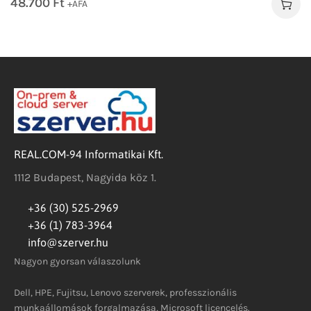
48.700
Ft
+ÁFA
REAL.COM-94 Informatikai Kft.
1112 Budapest, Nagyida köz 1.
+36 (30) 525-2969
+36 (1) 783-3964
info@szerver.hu
Nagyon gyorsan válaszolunk
Dell, HPE, Fujitsu, Lenovo szerverek, professzionális
munkaállomások forgalmazása, Microsoft licencelés.