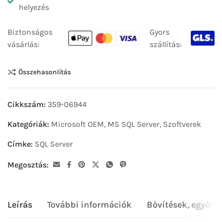
helyezés
Biztonságos
Gyors
vásárlás:
szállítás:
Összehasonlítás
Cikkszám:
359-06944
Kategóriák:
Microsoft OEM
,
MS SQL Server
,
Szoftverek
Címke:
SQL Server
Megosztás:
Leírás
További információk
Bővítések, egyéni