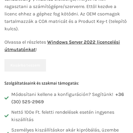
ragasztani a számítógépre/szerverre. Ettől kezdve a
licenc ehhez a géphez fog kötődni. Az OEM csomagok
tartalmazzák a COA matricát és a Product Key-t (telepítő
kulcs).
Olvassa el részletes
Windows Server 2022 licencelési
útmutatónkat
!
Kosárba teszem
Szolgáltatásaink és szakmai támogatás:
Módosítani kellene a konfiguráción? Segítünk!
+36
(30) 525-2969
Nettó 100e Ft. feletti rendelések esetén ingyenes
kiszállítás
Személyes kiszállításkor akár kipróbálás, üzembe