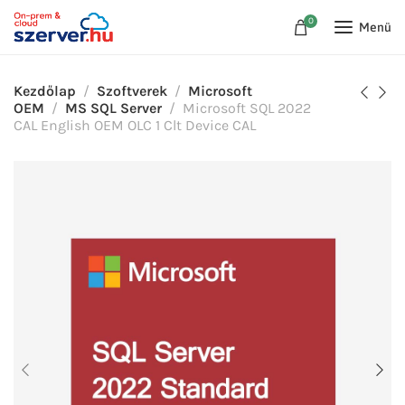
0
Menü
Kezdőlap
Szoftverek
Microsoft
OEM
MS SQL Server
Microsoft SQL 2022
CAL English OEM OLC 1 Clt Device CAL