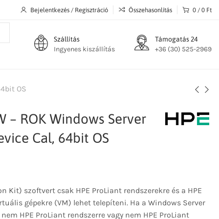
Bejelentkezés / Regisztráció
Összehasonlítás
0
/
0
Ft
Szállítás
Támogatás 24
Ingyenes kiszállítás
+36 (30) 525-2969
64bit OS
W – ROK Windows Server
vice Cal, 64bit OS
on Kit) szoftvert csak HPE ProLiant rendszerekre és a HPE
rtuális gépekre (VM) lehet telepíteni. Ha a Windows Server
) nem HPE ProLiant rendszerre vagy nem HPE ProLiant