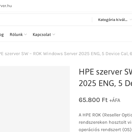
ver.hu
Kategória kiválasztása
log
Rólunk
Kapcsolat
E szerver SW – ROK Windows Server 2025 ENG, 5 Device Cal, 
HPE szerver S
2025 ENG, 5 De
65.800
Ft
+ÁFA
A HPE ROK (Reseller Opti
rendszereken hosztolt vi
operációs rendszert (OS