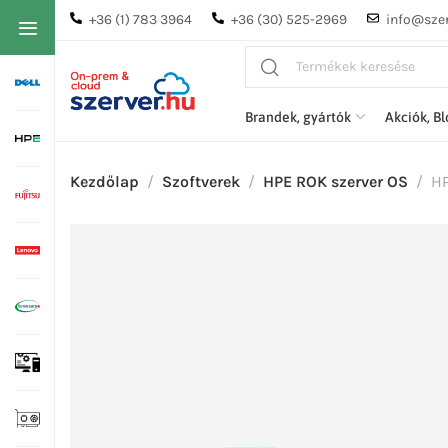
+36 (1) 783 3964
+36 (30) 525-2969
info@szer
Brandek, gyártók
Akciók, B
Kezdőlap
Szoftverek
HPE ROK szerver OS
HP