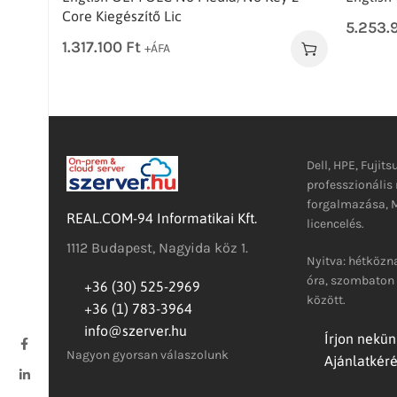
Core Kiegészítő Lic
5.253.
1.317.100
Ft
+ÁFA
Dell, HPE, Fujits
professzionáli
forgalmazása, M
REAL.COM-94 Informatikai Kft.
licencelés.
1112 Budapest, Nagyida köz 1.
Nyitva: hétközna
óra, szombaton 
+36 (30) 525-2969
között.
+36 (1) 783-3964
info@szerver.hu
Írjon nekün
Nagyon gyorsan válaszolunk
Ajánlatkér