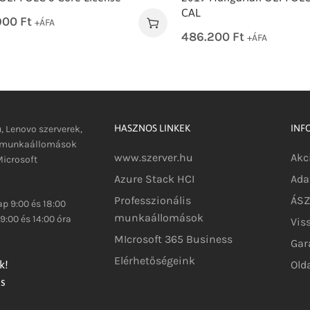
CAL
900
Ft
+ÁFA
486.200
Ft
+ÁFA
HASZNOS LINKEK
INF
u, Lenovo szerverek,
s munkaállomások
www.szerver.hu
Akc
icrosoft
Azure Stack HCI
Ada
Professzionális
ÁSZF
p 9:00 és 18:00
munkaállomások
9:00 és 14:00 óra
Vis
MIcrosoft 365 Business
Gar
Elérhetőségeink
Old
k!
és