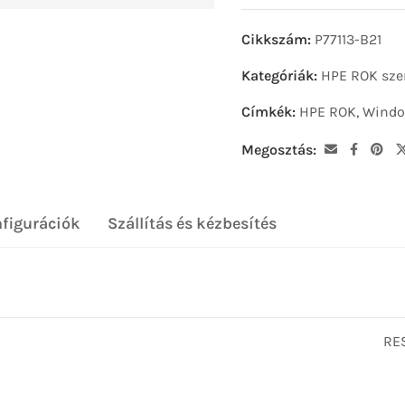
Cikkszám:
P77113-B21
Kategóriák:
HPE ROK sze
Címkék:
HPE ROK
,
Windo
Megosztás:
nfigurációk
Szállítás és kézbesítés
RES