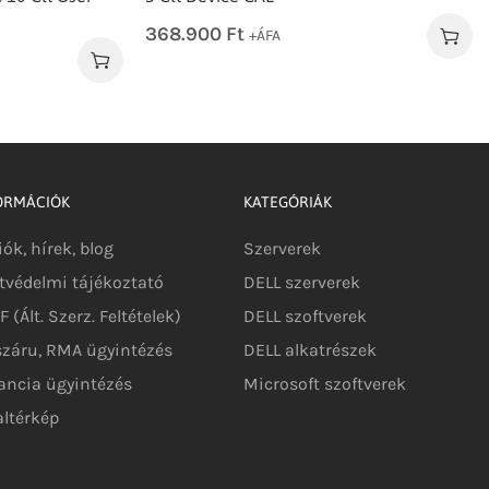
368.900
Ft
+ÁFA
ORMÁCIÓK
KATEGÓRIÁK
iók, hírek, blog
Szerverek
tvédelmi tájékoztató
DELL szerverek
 (Ált. Szerz. Feltételek)
DELL szoftverek
száru, RMA ügyintézés
DELL alkatrészek
ancia ügyintézés
Microsoft szoftverek
altérkép