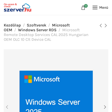
0
Menü
Kezdőlap
Szoftverek
Microsoft
OEM
Windows Server RDS
Microsoft
Remote Desktop Services CAL 2025 Hungarian
OEM OLC 10 Clt Device CAL