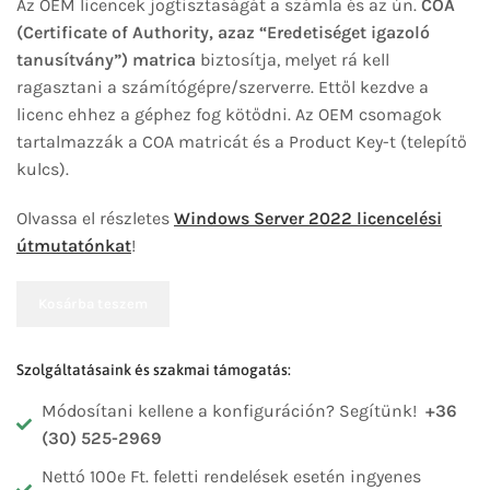
Az OEM licencek jogtisztaságát a számla és az ún.
COA
(Certificate of Authority, azaz “Eredetiséget igazoló
tanusítvány”) matrica
biztosítja, melyet rá kell
ragasztani a számítógépre/szerverre. Ettől kezdve a
licenc ehhez a géphez fog kötődni. Az OEM csomagok
tartalmazzák a COA matricát és a Product Key-t (telepítő
kulcs).
Olvassa el részletes
Windows Server 2022 licencelési
útmutatónkat
!
Kosárba teszem
Szolgáltatásaink és szakmai támogatás:
Módosítani kellene a konfiguráción? Segítünk!
+36
(30) 525-2969
Nettó 100e Ft. feletti rendelések esetén ingyenes