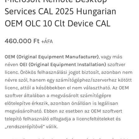
Services CAL 2025 Hungarian
OEM OLC 10 Clt Device CAL
460.000
Ft
+ÁFA
OEM (Original Equipment Manufacturer)
, vagy más
néven
OEI (Original Equipment Installation)
szoftver
licenc. Örökös felhasználási jogot biztosít, azonban nem
névre szól, hanem egy számítógéphez/szerverhez kötött
licenc, attól a későbbekben el nem választható. Az OEM
szoftver általában a megvásárolt számítógépre
előtelepítve érkezik, azonban önállóan is legálisan
megvásárolható. Ebben az esetben az OEM szoftvert
telepítő felhasználó elfogadja a licencfeltételeket és
„rendszerépítővé” válik.