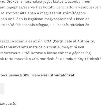
enc. Örökös felhasználási jogot biztosít, azonban nem
ámítógéphez/szerverhez kötött licenc, attól a későbbekben
OEM szoftver általában a megvásárolt számítógépre
onban önállóan is legálisan megvásárolható. Ebben az
telepítő felhasználó elfogadja a licencfeltételeket és
aságát a számla és az ún.
COA (Certificate of Authority,
ló tanusítvány”) matrica
biztosítja, melyet rá kell
e/szerverre. Ettől kezdve a licenc ehhez a géphez fog
k tartalmazzák a COA matricát és a Product Key-t (telepítő
ows Server 2022 licencelési útmutatónkat
!
 támogatás: