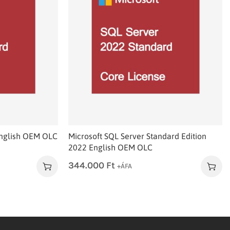
English OEM OLC
Microsoft SQL Server Standard Edition
2022 English OEM OLC
344.000
Ft
+ÁFA