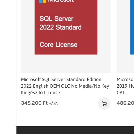
Microsoft SQL Server Standard Edition
Microso
2022 English OEM OLC No Media/No Key
2019 Hu
Kiegészítő License
CAL
345.200
Ft
486.2
+ÁFA