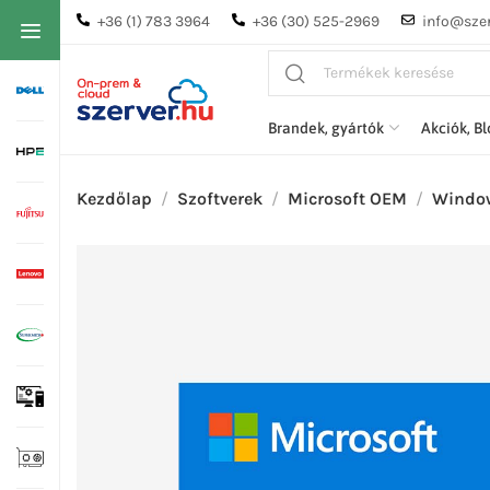
+36 (1) 783 3964
+36 (30) 525-2969
info@szer
Brandek, gyártók
Akciók, B
Kezdőlap
Szoftverek
Microsoft OEM
Window