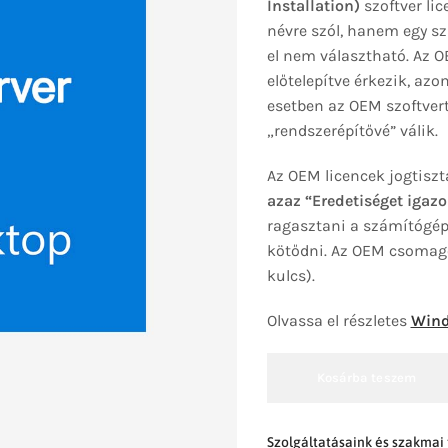
Installation)
szoftver lic
névre szól, hanem egy sz
el nem választható. Az 
előtelepítve érkezik, az
esetben az OEM szoftvert 
„rendszerépítővé” válik.
Az OEM licencek jogtiszt
azaz “Eredetiséget igazo
ragasztani a számítógépr
kötődni. Az OEM csomago
kulcs).
Olvassa el részletes
Wind
Kosárba teszem
Szolgáltatásaink és szakmai