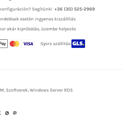
 konfiguráción? Segítünk!
+36 (30) 525-2969
 rendelések esetén ingyenes kiszállítás
kor akár kipróbálás, üzembe helyezés
Gyors szállítás:
EM
,
Szoftverek
,
Windows Server RDS