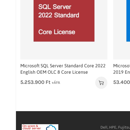
Microsoft SQL Server Standard Core 2022
Microso
English OEM OLC 8 Core License
2019 En
5.253.900
Ft
53.40
+ÁFA
Dell, HPE, Fujits