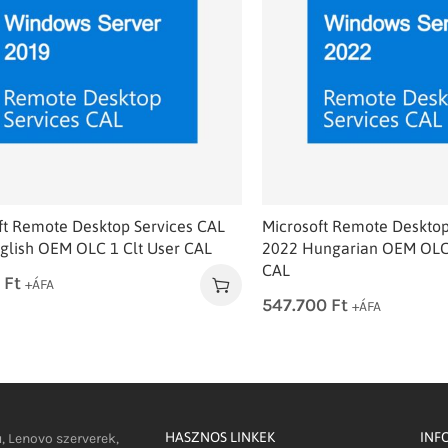
ft Remote Desktop Services CAL
Microsoft Remote Desktop
glish OEM OLC 1 Clt User CAL
2022 Hungarian OEM OLC 
CAL
0
Ft
+ÁFA
547.700
Ft
+ÁFA
HASZNOS LINKEK
INF
u, Lenovo szerverek,