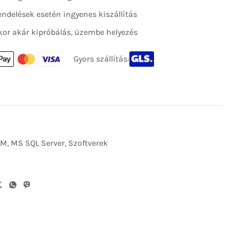
 rendelések esetén ingyenes kiszállítás
kor akár kipróbálás, üzembe helyezés
Gyors szállítás:
EM
,
MS SQL Server
,
Szoftverek