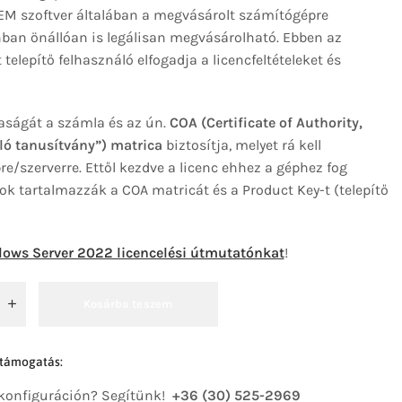
OEM szoftver általában a megvásárolt számítógépre
onban önállóan is legálisan megvásárolható. Ebben az
telepítő felhasználó elfogadja a licencfeltételeket és
aságát a számla és az ún.
COA (Certificate of Authority,
ló tanusítvány”) matrica
biztosítja, melyet rá kell
e/szerverre. Ettől kezdve a licenc ehhez a géphez fog
k tartalmazzák a COA matricát és a Product Key-t (telepítő
ows Server 2022 licencelési útmutatónkat
!
Kosárba teszem
 támogatás:
 konfiguráción? Segítünk!
+36 (30) 525-2969