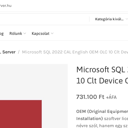
ver.hu
Kategória kiválasztása
log
Rólunk
Kapcsolat
 Server
Microsoft SQL 2022 CAL English OEM OLC 10 Clt Dev
Microsoft SQL
10 Clt Device 
731.100
Ft
+ÁFA
OEM (Original Equipmen
Installation)
szoftver lic
névre szól, hanem egy sz