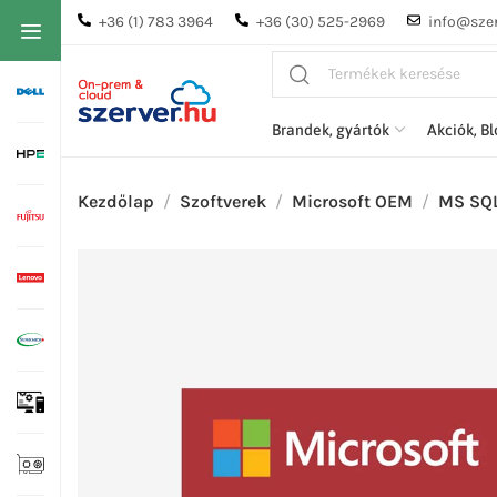
+36 (1) 783 3964
+36 (30) 525-2969
info@szer
Brandek, gyártók
Akciók, B
Kezdőlap
Szoftverek
Microsoft OEM
MS SQL