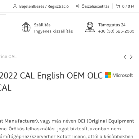
Bejelentkezés / Regisztráció
Összehasonlítás
0
/
0
Ft
Szállítás
Támogatás 24
Ingyenes kiszállítás
+36 (30) 525-2969
ice CAL
 2022 CAL English OEM OLC
CAL
t Manufacturer)
, vagy más néven
OEI (Original Equipment
enc. Örökös felhasználási jogot biztosít, azonban nem
ámítógéphez/szerverhez kötött licenc, attól a későbbekben