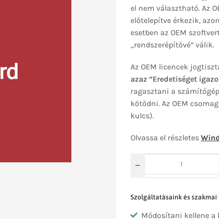
el nem választható. Az 
előtelepítve érkezik, az
esetben az OEM szoftvert 
„rendszerépítővé” válik.
Az OEM licencek jogtiszt
azaz “Eredetiséget igazo
ragasztani a számítógépr
kötődni. Az OEM csomago
kulcs).
Olvassa el részletes
Wind
Szolgáltatásaink és szakmai
Módosítani kellene a