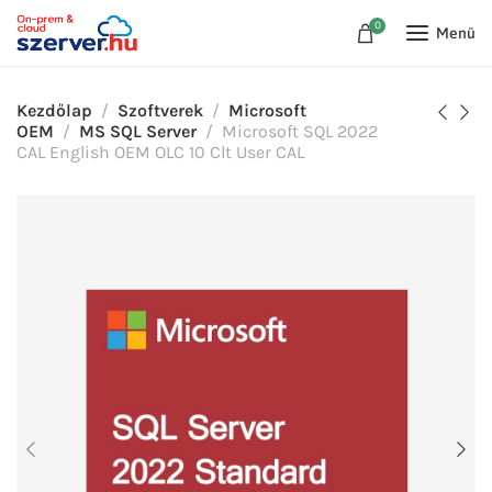
0
Menü
Kezdőlap
Szoftverek
Microsoft
OEM
MS SQL Server
Microsoft SQL 2022
CAL English OEM OLC 10 Clt User CAL