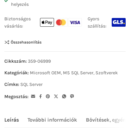
helyezés
Biztonságos
Gyors
vásárlás:
szállítás:
Összehasonlítás
Cikkszám:
359-06999
Kategóriák:
Microsoft OEM
,
MS SQL Server
,
Szoftverek
Címke:
SQL Server
Megosztás:
Leírás
További információk
Bővítések, egyéni