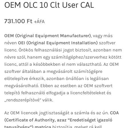
OEM OLC 10 Clt User CAL
731.100
Ft
+ÁFA
OEM (Original Equipment Manufacturer)
, vagy más
néven
OEI (Original Equipment Installation)
szoftver
licenc. Örökös felhasználási jogot biztosít, azonban nem
névre szól, hanem egy számítógéphez/szerverhez kötött
licenc, attól a későbbekben el nem választható. Az OEM
szoftver általában a megvásárolt számítógépre
előtelepítve érkezik, azonban önállóan is legálisan
megvásárolható. Ebben az esetben az OEM szoftvert
telepítő felhasználó elfogadja a licencfeltételeket és
„rendszerépítővé” válik.
Az OEM licencek jogtisztaságát a számla és az ún.
COA
(Certificate of Authority, azaz “Eredetiséget igazoló
tanusítvány”) matrica
biztosítja, melyet rá kell