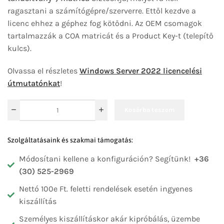
ragasztani a számítógépre/szerverre. Ettől kezdve a
licenc ehhez a géphez fog kötődni. Az OEM csomagok
tartalmazzák a COA matricát és a Product Key-t (telepítő
kulcs).
Olvassa el részletes
Windows Server 2022 licencelési
útmutatónkat
!
Kosárba teszem
Szolgáltatásaink és szakmai támogatás:
Módosítani kellene a konfiguráción? Segítünk!
+36
(30) 525-2969
Nettó 100e Ft. feletti rendelések esetén ingyenes
kiszállítás
Személyes kiszállításkor akár kipróbálás, üzembe