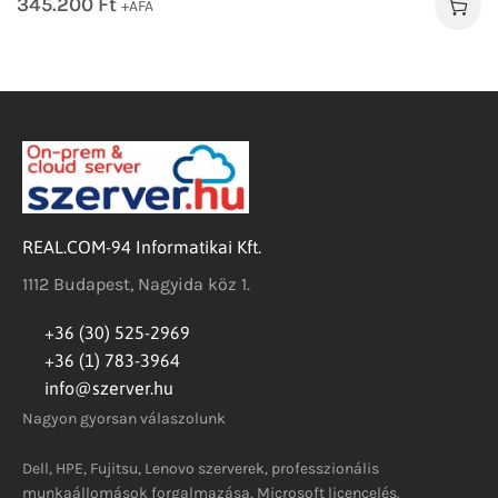
345.200
Ft
+ÁFA
REAL.COM-94 Informatikai Kft.
1112 Budapest, Nagyida köz 1.
+36 (30) 525-2969
+36 (1) 783-3964
info@szerver.hu
Nagyon gyorsan válaszolunk
Dell, HPE, Fujitsu, Lenovo szerverek, professzionális
munkaállomások forgalmazása, Microsoft licencelés.