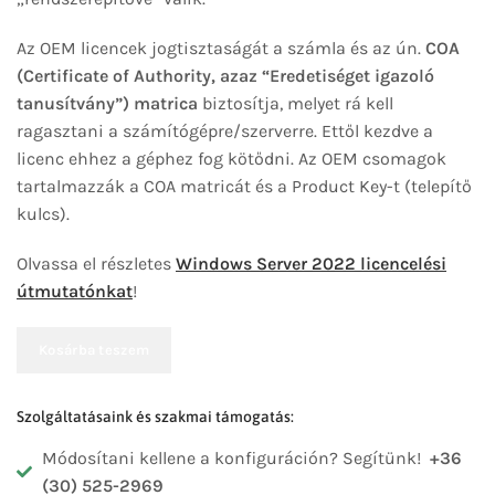
Az OEM licencek jogtisztaságát a számla és az ún.
COA
(Certificate of Authority, azaz “Eredetiséget igazoló
tanusítvány”) matrica
biztosítja, melyet rá kell
ragasztani a számítógépre/szerverre. Ettől kezdve a
licenc ehhez a géphez fog kötődni. Az OEM csomagok
tartalmazzák a COA matricát és a Product Key-t (telepítő
kulcs).
Olvassa el részletes
Windows Server 2022 licencelési
útmutatónkat
!
Kosárba teszem
Szolgáltatásaink és szakmai támogatás:
Módosítani kellene a konfiguráción? Segítünk!
+36
(30) 525-2969