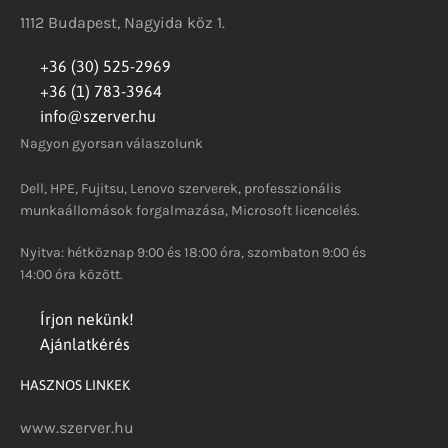
1112 Budapest, Nagyida köz 1.
+36 (30) 525-2969
+36 (1) 783-3964
info@szerver.hu
Nagyon gyorsan válaszolunk
Dell, HPE, Fujitsu, Lenovo szerverek, professzionális
munkaállomások forgalmazása, Microsoft licencelés.
Nyitva: hétköznap 9:00 és 18:00 óra, szombaton 9:00 és
14:00 óra között.
Írjon nekünk!
Ajánlatkérés
HASZNOS LINKEK
www.szerver.hu