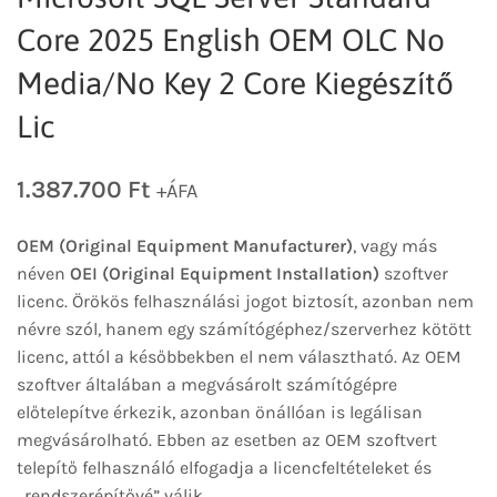
Core 2025 English OEM OLC No
Media/No Key 2 Core Kiegészítő
Lic
1.387.700
Ft
+ÁFA
OEM (Original Equipment Manufacturer)
, vagy más
néven
OEI (Original Equipment Installation)
szoftver
licenc. Örökös felhasználási jogot biztosít, azonban nem
névre szól, hanem egy számítógéphez/szerverhez kötött
licenc, attól a későbbekben el nem választható. Az OEM
szoftver általában a megvásárolt számítógépre
előtelepítve érkezik, azonban önállóan is legálisan
megvásárolható. Ebben az esetben az OEM szoftvert
telepítő felhasználó elfogadja a licencfeltételeket és
„rendszerépítővé” válik.