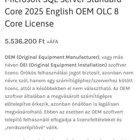
Core 2025 English OEM OLC 8
Core License
5.536.200
Ft
+ÁFA
OEM (Original Equipment Manufacturer)
, vagy más
néven
OEI (Original Equipment Installation)
szoftver
licenc. Örökös felhasználási jogot biztosít, azonban nem
névre szól, hanem egy számítógéphez/szerverhez kötött
licenc, attól a későbbekben el nem választható. Az OEM
szoftver általában a megvásárolt számítógépre
előtelepítve érkezik, azonban önállóan is legálisan
megvásárolható. Ebben az esetben az OEM szoftvert
telepítő felhasználó elfogadja a licencfeltételeket és
„rendszerépítővé” válik.