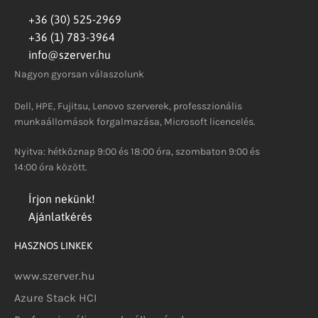
+36 (30) 525-2969
+36 (1) 783-3964
info@szerver.hu
Nagyon gyorsan válaszolunk
Dell, HPE, Fujitsu, Lenovo szerverek, professzionális
munkaállomások forgalmazása, Microsoft licencelés.
Nyitva: hétköznap 9:00 és 18:00 óra, szombaton 9:00 és
14:00 óra között.
Írjon nekünk!
Ajánlatkérés
HASZNOS LINKEK
www.szerver.hu
Azure Stack HCI