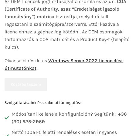
Az OEM licencek jogtisztaságát a számla és az ún.
COA
(Certificate of Authority, azaz “Eredetiséget igazoló
tanusítvány”) matrica
biztosítja, melyet rá kell
ragasztani a számítógépre/szerverre. Ettől kezdve a
licenc ehhez a géphez fog kötődni. Az OEM csomagok
tartalmazzák a COA matricát és a Product Key-t (telepítő
kulcs).
Olvassa el részletes
Windows Server 2022 licencelési
útmutatónkat
!
Kosárba teszem
Szolgáltatásaink és szakmai támogatás:
Módosítani kellene a konfiguráción? Segítünk!
+36
(30) 525-2969
Nettó 100e Ft. feletti rendelések esetén ingyenes