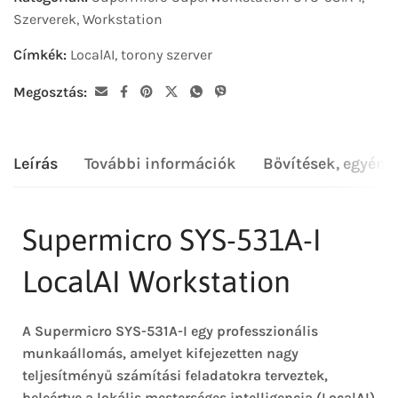
Szerverek
,
Workstation
Címkék:
LocalAI
,
torony szerver
Megosztás:
Leírás
További információk
Bővítések, egyéni
Supermicro SYS-531A-I
LocalAI Workstation
A Supermicro SYS-531A-I egy professzionális
munkaállomás, amelyet kifejezetten nagy
teljesítményű számítási feladatokra terveztek,
beleértve a lokális mesterséges intelligencia (LocalAI)