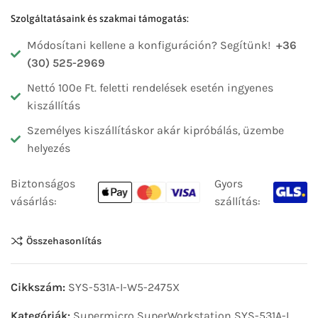
Szolgáltatásaink és szakmai támogatás:
Módosítani kellene a konfiguráción? Segítünk!
+36
(30) 525-2969
Nettó 100e Ft. feletti rendelések esetén ingyenes
kiszállítás
Személyes kiszállításkor akár kipróbálás, üzembe
helyezés
Biztonságos
Gyors
vásárlás:
szállítás:
Összehasonlítás
Cikkszám:
SYS-531A-I-W5-2475X
Kategóriák:
Supermicro SuperWorkstation SYS-531A-I
,