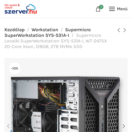
0
Menü
Kezdőlap
Workstation
Supermicro
SuperWorkstation SYS-531A-I
Supermicro
LocalAI SuperWorkstation SYS-531A-I, W7-2475X
20-Core Xeon, 128GB, 2TB NVMe SSD
-10%