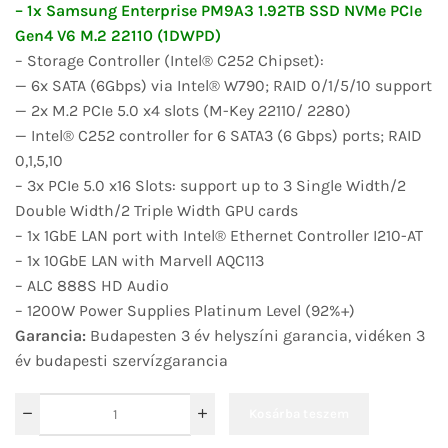
– 1x Samsung Enterprise PM9A3 1.92TB SSD NVMe PCIe
Gen4 V6 M.2 22110 (1DWPD)
– Storage Controller (Intel® C252 Chipset):
— 6x SATA (6Gbps) via Intel® W790; RAID 0/1/5/10 support
— 2x M.2 PCIe 5.0 x4 slots (M-Key 22110/ 2280)
— Intel® C252 controller for 6 SATA3 (6 Gbps) ports; RAID
0,1,5,10
– 3x PCIe 5.0 x16 Slots: support up to 3 Single Width/2
Double Width/2 Triple Width GPU cards
– 1x 1GbE LAN port with Intel® Ethernet Controller I210-AT
– 1x 10GbE LAN with Marvell AQC113
– ALC 888S HD Audio
– 1200W Power Supplies Platinum Level (92%+)
Garancia:
Budapesten 3 év helyszíni garancia, vidéken 3
év budapesti szervízgarancia
Kosárba teszem