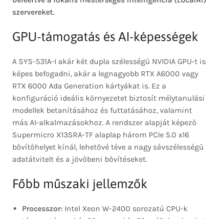
szervereket.
GPU-támogatás és AI-képességek
A SYS-531A-I akár két dupla szélességű NVIDIA GPU-t is
képes befogadni, akár a legnagyobb RTX A6000 vagy
RTX 6000 Ada Generation kártyákat is. Ez a
konfiguráció ideális környezetet biztosít mélytanulási
modellek betanításához és futtatásához, valamint
más AI-alkalmazásokhoz. A rendszer alapját képező
Supermicro X13SRA-TF alaplap három PCIe 5.0 x16
bővítőhelyet kínál, lehetővé téve a nagy sávszélességű
adatátvitelt és a jövőbeni bővítéseket.
Főbb műszaki jellemzők
Processzor:
Intel Xeon W-2400 sorozatú CPU-k