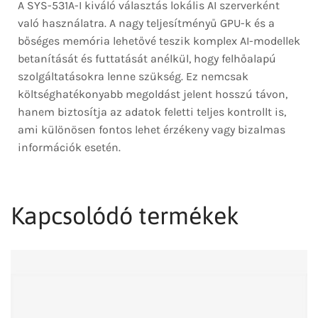
A SYS-531A-I kiváló választás lokális AI szerverként
való használatra. A nagy teljesítményű GPU-k és a
bőséges memória lehetővé teszik komplex AI-modellek
betanítását és futtatását anélkül, hogy felhőalapú
szolgáltatásokra lenne szükség. Ez nemcsak
költséghatékonyabb megoldást jelent hosszú távon,
hanem biztosítja az adatok feletti teljes kontrollt is,
ami különösen fontos lehet érzékeny vagy bizalmas
információk esetén.
Kapcsolódó termékek