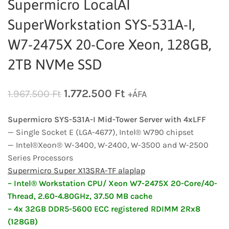
Supermicro LocalAI
SuperWorkstation SYS-531A-I,
W7-2475X 20-Core Xeon, 128GB,
2TB NVMe SSD
1.772.500
Ft
1.967.500
Ft
+ÁFA
Supermicro SYS-531A-I Mid-Tower Server with 4xLFF
— Single Socket E (LGA-4677), Intel® W790 chipset
— Intel®Xeon® W-3400, W-2400, W-3500 and W-2500
Series Processors
Supermicro Super X13SRA-TF alaplap
– Intel® Workstation CPU/ Xeon W7-2475X 20-Core/40-
Thread, 2.60-4.80GHz, 37.50 MB cache
– 4x 32GB DDR5-5600 ECC registered RDIMM 2Rx8
(128GB)