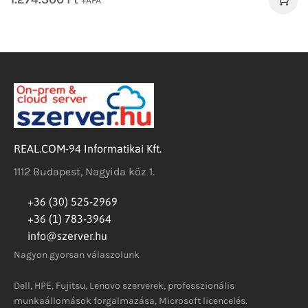
+ÁFA
REAL.COM-94 Informatikai Kft.
1112 Budapest, Nagyida köz 1.
+36 (30) 525-2969
+36 (1) 783-3964
info@szerver.hu
Nagyon gyorsan válaszolunk
Dell, HPE, Fujitsu, Lenovo szerverek, professzionális
munkaállomások forgalmazása, Microsoft licencelés.