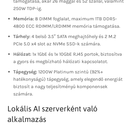
támogatása, akár 26 maggal és 52 szállal, valamint
250W TDP-ig.
Memória:
8 DIMM foglalat, maximum 1TB DDR5-
4800 ECC RDIMM/LRDIMM memória támogatása.
Tárhely:
4 belső 3.5″ SATA meghajtóhely és 2 M.2
PCIe 5.0 x4 slot az NVMe SSD-k számára.
Hálózat:
1x 1GbE és 1x 10GbE RJ45 portok, biztosítva
a gyors és megbízható hálózati kapcsolatot.
Tápegység:
1200W Platinum szintű (92%+
hatékonyságú) tápegység, amely elegendő energiát
biztosít a nagy teljesítményű komponensek
számára.
Lokális AI szerverként való
alkalmazás