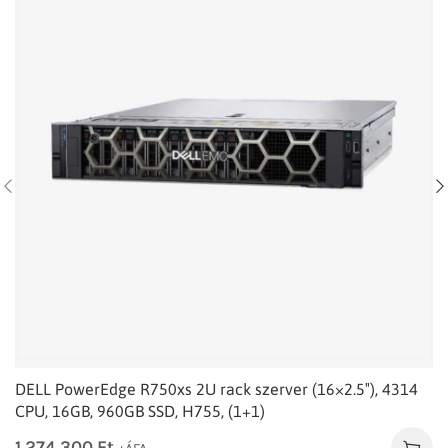
DELL PowerEdge R750xs 2U rack szerver (16×2.5″), 4314
CPU, 16GB, 960GB SSD, H755, (1+1)
1.274.300
Ft