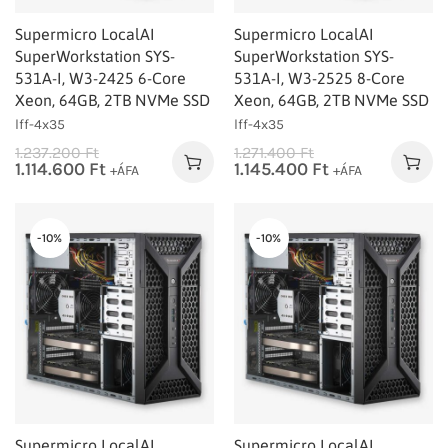
Supermicro LocalAI
Supermicro LocalAI
SuperWorkstation SYS-
SuperWorkstation SYS-
531A-I, W3-2425 6-Core
531A-I, W3-2525 8-Core
Xeon, 64GB, 2TB NVMe SSD
Xeon, 64GB, 2TB NVMe SSD
lff-4x35
lff-4x35
1.237.200
Ft
1.271.400
Ft
1.114.600
Ft
1.145.400
Ft
+ÁFA
+ÁFA
-10%
-10%
Supermicro LocalAI
Supermicro LocalAI