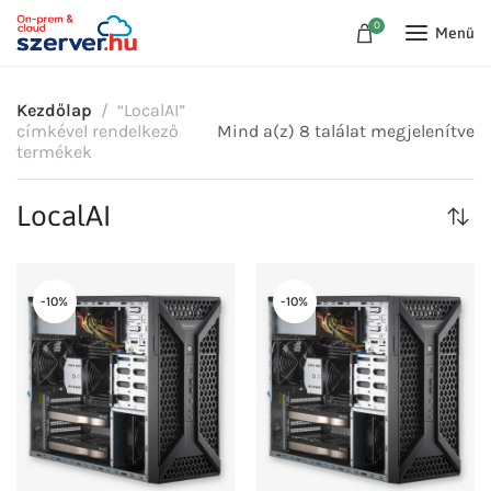
0
Menü
Kezdőlap
“LocalAI”
címkével rendelkező
Mind a(z) 8 találat megjelenítve
termékek
LocalAI
-10%
-10%