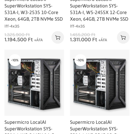
SuperWorkstation SYS-
SuperWorkstation SYS-
531A-I, W3-2535 10-Core
531A-I, W5-2455X 12-Core
Xeon, 64GB, 2TB NVMe SSD
Xeon, 64GB, 2TB NVMe SSD
lff-4x35
lff-4x35
1.325.900
Ft
1.455.200
Ft
1.194.500
Ft
1.311.000
Ft
+ÁFA
+ÁFA
-10%
-10%
Supermicro LocalAI
Supermicro LocalAI
SuperWorkstation SYS-
SuperWorkstation SYS-