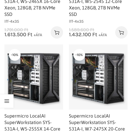
531A-I, W5-2465X 16-Core
531A-I, W5-2545 12-Core
Xeon, 128GB, 2TB NVMe
Xeon, 128GB, 2TB NVMe
SSD
SSD
lff-4x35
lff-4x35
1.791.000
Ft
1.589.600
Ft
1.613.500
Ft
1.432.100
Ft
+ÁFA
+ÁFA
-10%
-10%
Supermicro LocalAI
Supermicro LocalAI
SuperWorkstation SYS-
SuperWorkstation SYS-
531A-I, W5-2555X 14-Core
531A-I, W7-2475X 20-Core