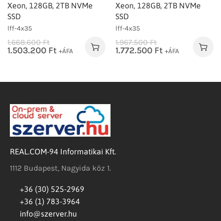
Xeon, 128GB, 2TB NVMe
Xeon, 128GB, 2TB NVMe
SSD
SSD
lff-4x35
lff-4x35
1.668.600
Ft
1.967.500
Ft
1.503.200
Ft
1.772.500
Ft
+ÁFA
+ÁFA
REAL.COM-94 Informatikai Kft.
1112 Budapest, Nagyida köz 1.
+36 (30) 525-2969
+36 (1) 783-3964
info@szerver.hu