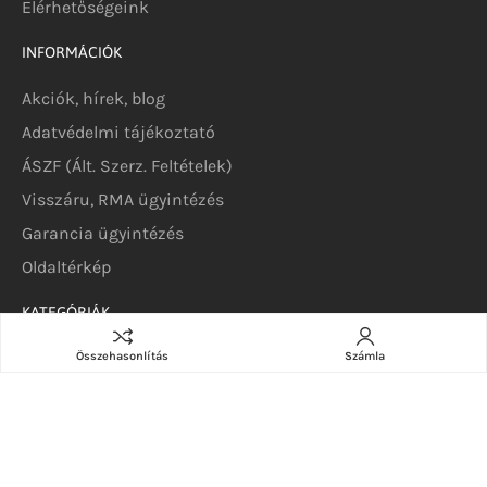
Elérhetőségeink
INFORMÁCIÓK
Akciók, hírek, blog
Adatvédelmi tájékoztató
ÁSZF (Ált. Szerz. Feltételek)
Visszáru, RMA ügyintézés
Garancia ügyintézés
Oldaltérkép
KATEGÓRIÁK
Szerverek
Összehasonlítás
Számla
DELL szerverek
DELL szoftverek
DELL alkatrészek