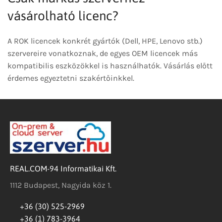
vásárolható licenc?
A ROK licencek konkrét gyártók (Dell, HPE, Lenovo stb.)
szervereire vonatkoznak, de egyes OEM licencek más
kompatibilis eszközökkel is használhatók. Vásárlás előtt
érdemes egyeztetni szakértőinkkel.
REAL.COM-94 Informatikai Kft.
1112 Budapest, Nagyida köz 1.
+36 (30) 525-2969
+36 (1) 783-3964